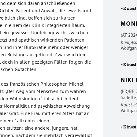
nd dem sich daran anschließenden
» Kinost
Richter, Patient und Anwalt, die jeweils und
blich sind, treffen sich zur kurzen
MON
e in einem der Klinik integrierten Raum.
ist ein gewisses Ungleichgewicht zwischen
(AT 202
letzt und apathisch wirkenden Patienten
Kampfsp
n und ihrer Bürokratie mehr oder weniger
Wolfgan
ten Beistand ausgeliefert. Zwar wird dem
 doch in allen gezeigten Fällen folgen die
» Kinost
rischen Gutachten.
NIKI
at des französischen Philosophen Michel
llt: „Der Weg vom Menschen zum wahren
(FR/BE 
Sallette
den Wahnsinnigen.“ Tatsächlich liegt
Kunst al
r Normalität und psychischer Abweichung
Wolfgan
ler Grat: Eine Frau mittleren Alters hat an
 einem Callcenter einen
erlitten; eine andere, jüngere, hat
» Kinost
ringen, nachdem sie mehrfach vergewaltigt