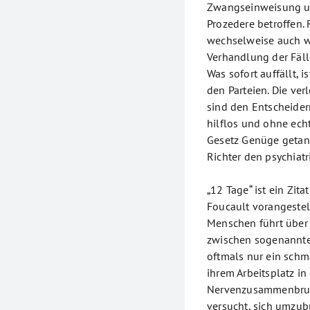
Zwangseinweisung u
Prozedere betroffen. 
wechselweise auch wei
Verhandlung der Fäll
Was sofort auffällt, 
den Parteien. Die ver
sind den Entscheider
hilflos und ohne ech
Gesetz Genüge getan,
Richter den psychiat
„12 Tage“ ist ein Zit
Foucault vorangeste
Menschen führt über 
zwischen sogenannte
oftmals nur ein schma
ihrem Arbeitsplatz in
Nervenzusammenbruch 
versucht, sich umzub