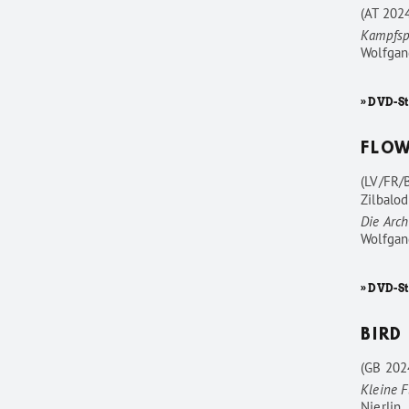
(AT 202
Kampfsp
Wolfgan
» DVD-St
FLO
(LV/FR/
Zilbalod
Die Arc
Wolfgan
» DVD-S
BIRD
(GB 202
Kleine F
Nierlin