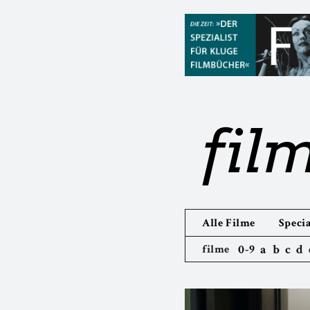
fil
Alle Filme
Specia
0-9
a
b
c
d
filme