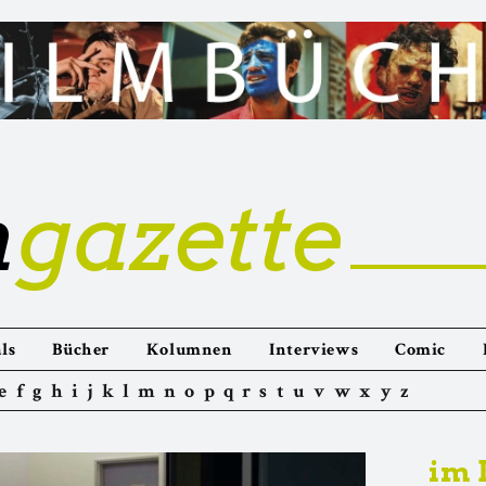
m
gazette
ls
Bücher
Kolumnen
Interviews
Comic
e
f
g
h
i
j
k
l
m
n
o
p
q
r
s
t
u
v
w
x
y
z
im 