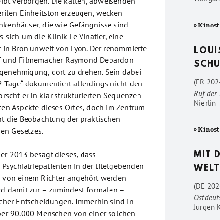
leibt verborgen. Die kalten, abweisenden
terilen Einheitston erzeugen, wecken
nkenhäuser, die wie Gefängnisse sind.
» Kinost
s sich um die Klinik Le Vinatier, eine
lt in Bron unweit von Lyon. Der renommierte
LOUI
af und Filmemacher Raymond Depardon
SCHU
genehmigung, dort zu drehen. Sein dabei
(FR 2024
2 Tage“ dokumentiert allerdings nicht den
Ruf der
forscht er in klar strukturierten Sequenzen
Nierlin
sten Aspekte dieses Ortes, doch im Zentrum
eht die Beobachtung der praktischen
en Gesetzes.
» Kinost
er 2013 besagt dieses, dass
MIT 
sychiatriepatienten in der titelgebenden
WELT
n von einem Richter angehört werden
(DE 202
ird damit zur – zumindest formalen –
Ostdeut
licher Entscheidungen. Immerhin sind in
Jürgen 
über 90.000 Menschen von einer solchen