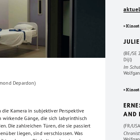
aktuel
» Kinost
JULIE
(BE/SE 
Dijl)
Im Schu
Wolfgan
ymond Depardon)
» Kinost
ERNE
die Kamera in subjektiver Perspektive
AND 
h wirkende Gänge, die sich labyrinthisch
. Die zahlreichen Türen, die sie passiert
(FR/USA
enüber liegen, sind verschlossen. Was
Chronist
Wolfgan