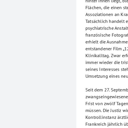
hinter ihnen liegt, b
Flächen, die einen s
Assoziationen an Kra
Tatsächlich handelt e
psychiatrische Ansta
französische Fotogr
erhielt die Ausnahme
entstandener Film „1
Klinikalltag. Zwar er
immer wieder die tri
seines Interesses st
Umsetzung eines neu
Seit dem 27. Septemb
zwangseingewiesene P
Frist von zwölf Tage
müssen. Die Justiz w
Kontrollinstanz ärzt
Frankreich jährlich 