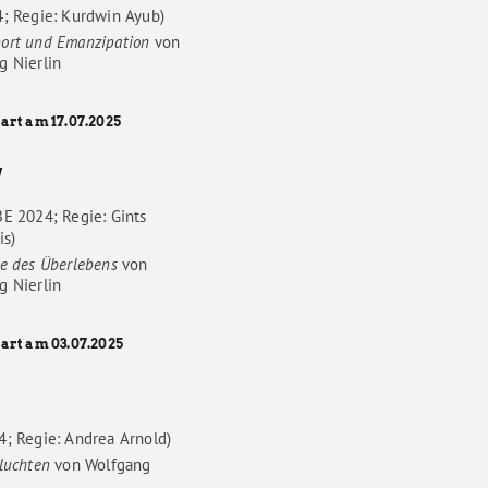
4; Regie: Kurdwin Ayub)
ort und Emanzipation
von
g Nierlin
art am 17.07.2025
W
BE 2024; Regie: Gints
is)
he des Überlebens
von
g Nierlin
tart am 03.07.2025
4; Regie: Andrea Arnold)
luchten
von
Wolfgang