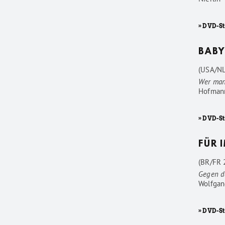
» DVD-S
BABY
(USA/NL
Wer man
Hofman
» DVD-S
FÜR 
(BR/FR 2
Gegen d
Wolfgan
» DVD-St