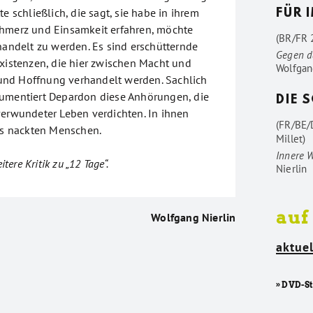
te schließlich, die sagt, sie habe in ihrem
FÜR 
chmerz und Einsamkeit erfahren, möchte
(BR/FR 2
handelt zu werden. Es sind erschütternde
Gegen d
Existenzen, die hier zwischen Macht und
Wolfgan
nd Hoffnung verhandelt werden. Sachlich
kumentiert Depardon diese Anhörungen, die
DIE 
verwundeter Leben verdichten. In ihnen
(FR/BE/
des nackten Menschen.
Millet)
Innere 
itere Kritik zu „12 Tage“.
Nierlin
auf
Wolfgang Nierlin
aktuel
» DVD-S