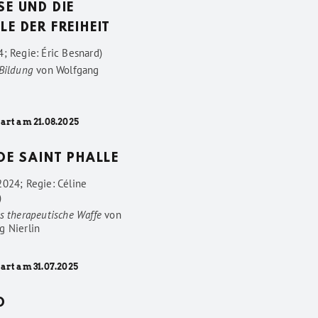
SE UND DIE
LE DER FREIHEIT
; Regie: Éric Besnard)
 Bildung
von
Wolfgang
art am 21.08.2025
 DE SAINT PHALLE
2024; Regie: Céline
)
s therapeutische Waffe
von
g Nierlin
art am 31.07.2025
D