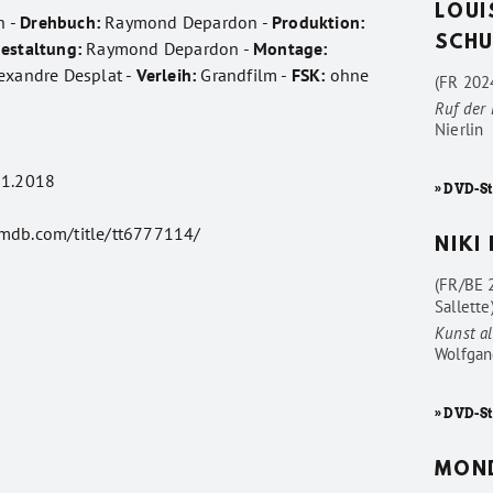
LOUI
n -
Drehbuch:
Raymond Depardon -
Produktion:
SCHU
gestaltung:
Raymond Depardon -
Montage:
exandre Desplat -
Verleih:
Grandfilm -
FSK:
ohne
(FR 2024
Ruf der
Nierlin
1.2018
» DVD-St
imdb.com/title/tt6777114/
NIKI
(FR/BE 
Sallette
Kunst al
Wolfgan
» DVD-St
MON