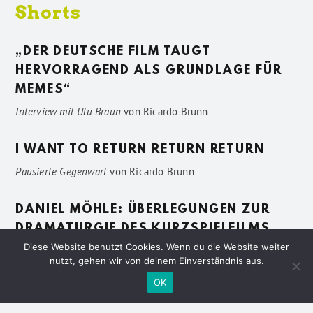
Shorts
„DER DEUTSCHE FILM TAUGT
HERVORRAGEND ALS GRUNDLAGE FÜR
MEMES“
Interview mit Ulu Braun
von
Ricardo Brunn
I WANT TO RETURN RETURN RETURN
Pausierte Gegenwart
von
Ricardo Brunn
DANIEL MÖHLE: ÜBERLEGUNGEN ZUR
DRAMATURGIE DES KURZSPIELFILMS
Diese Website benutzt Cookies. Wenn du die Website weiter
Vage Beschreibungen
von
Sven Pötting
nutzt, gehen wir von deinem Einverständnis aus.
OK
Datenschutzerklärung