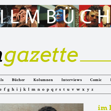
m
gazette
ls
Bücher
Kolumnen
Interviews
Comic
e
f
g
h
i
j
k
l
m
n
o
p
q
r
s
t
u
v
w
x
y
z
im 