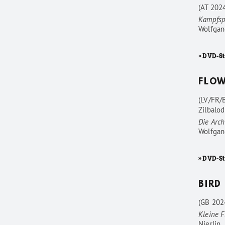
(AT 202
Kampfsp
Wolfgan
» DVD-St
FLO
(LV/FR/
Zilbalod
Die Arc
Wolfgan
» DVD-S
BIRD
(GB 202
Kleine F
Nierlin