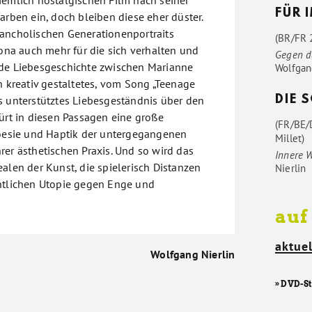
FÜR 
arben ein, doch bleiben diese eher düster.
ancholischen Generationenportraits
(BR/FR 2
dona auch mehr für die sich verhalten und
Gegen d
nde Liebesgeschichte zwischen Marianne
Wolfgan
n kreativ gestaltetes, vom Song „Teenage
s unterstütztes Liebesgeständnis über den
DIE 
pürt in diesen Passagen eine große
(FR/BE/
Poesie und Haptik der untergegangenen
Millet)
rer ästhetischen Praxis. Und so wird das
Innere 
alen der Kunst, die spielerisch Distanzen
Nierlin
ntlichen Utopie gegen Enge und
auf
aktuel
Wolfgang Nierlin
» DVD-S