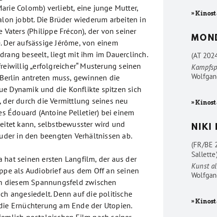
arie Colomb) verliebt, eine junge Mutter,
» Kinost
alon jobbt. Die Brüder wiederum arbeiten in
e Vaters (Philippe Frécon), der von seiner
MON
. Der aufsässige Jérôme, von einem
rang beseelt, liegt mit ihm im Dauerclinch.
(AT 202
reiwillig „erfolgreicher“ Musterung seinen
Kampfsp
Wolfgan
-Berlin antreten muss, gewinnen die
e Dynamik und die Konflikte spitzen sich
, der durch die Vermittlung seines neu
» Kinost
 Édouard (Antoine Pelletier) bei einem
beitet kann, selbstbewusster wird und
NIKI
ruder in den beengten Verhältnissen ab.
(FR/BE 
Sallette
 hat seinen ersten Langfilm, der aus der
Kunst al
ippe als Audiobrief aus dem Off an seinen
Wolfgan
 in diesem Spannungsfeld zwischen
ch angesiedelt. Denn auf die politische
» Kinost
die Ernüchterung am Ende der Utopien.
iemlich nostalgischen Film nach seiner