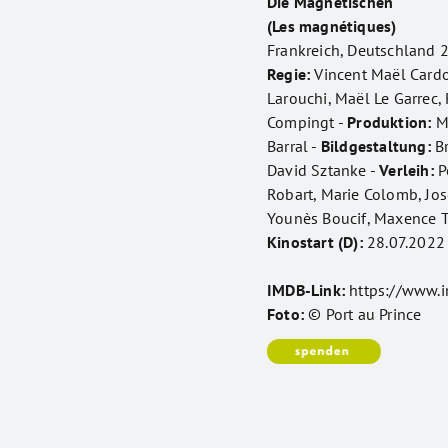
Die Magnetischen
(Les magnétiques)
Frankreich, Deutschland 2
Regie:
Vincent Maël Card
Larouchi, Maël Le Garrec,
Compingt -
Produktion:
Ma
Barral -
Bildgestaltung:
Br
David Sztanke -
Verleih:
Po
Robart, Marie Colomb, Jos
Younès Boucif, Maxence Tu
Kinostart (D):
28.07.2022
IMDB-Link:
https://www.
Foto:
© Port au Prince