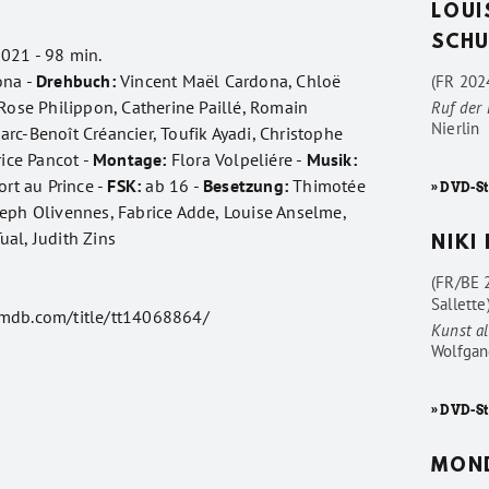
LOUI
SCHU
021 - 98 min.
ona -
Drehbuch:
Vincent Maël Cardona, Chloë
(FR 2024
 Rose Philippon, Catherine Paillé, Romain
Ruf der
Nierlin
rc-Benoît Créancier, Toufik Ayadi, Christophe
ice Pancot -
Montage:
Flora Volpeliére -
Musik:
rt au Prince -
FSK:
ab 16 -
Besetzung:
Thimotée
» DVD-St
eph Olivennes, Fabrice Adde, Louise Anselme,
al, Judith Zins
NIKI
(FR/BE 
Sallette
imdb.com/title/tt14068864/
Kunst al
Wolfgan
» DVD-St
MON