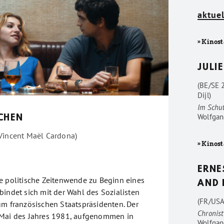
aktuel
» Kinost
JULIE
(BE/SE 
Dijl)
Im Schu
Wolfgan
CHEN
Vincent Maël Cardona)
» Kinost
ERNE
e politische Zeitenwende zu Beginn eines
AND 
bindet sich mit der Wahl des Sozialisten
(FR/USA
um französischen Staatspräsidenten. Der
Chronist
 Mai des Jahres 1981, aufgenommen in
Wolfgan