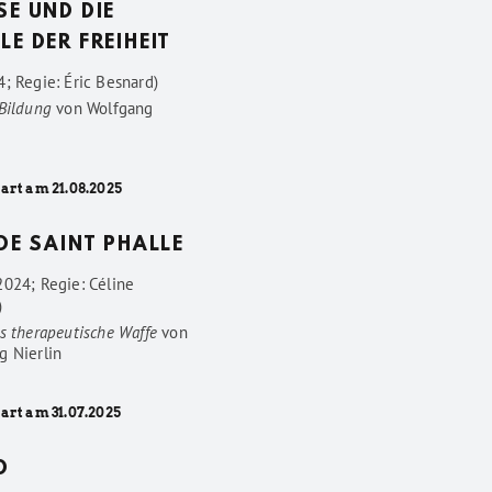
SE UND DIE
LE DER FREIHEIT
; Regie: Éric Besnard)
 Bildung
von
Wolfgang
art am 21.08.2025
 DE SAINT PHALLE
2024; Regie: Céline
)
s therapeutische Waffe
von
g Nierlin
art am 31.07.2025
D