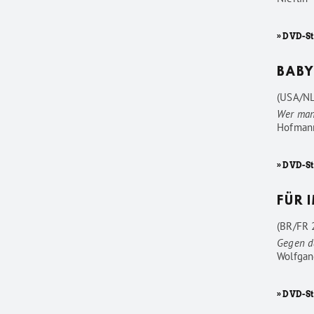
» DVD-S
BABY
(USA/NL
Wer man
Hofman
» DVD-S
FÜR 
(BR/FR 2
Gegen d
Wolfgan
» DVD-St