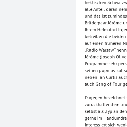
hektischen Schwarzwe
alle Anteil daran neh
und das ist zumindes
Brüderpaar Jérôme un
ihrem Heimatort irge
betreiben die beiden 
auf einen früheren N
„Radio Warsaw“ nenne
Jérôme (Joseph Olive
Programme sehr persön
seinen popmusikalis
neben Ian Curtis auc
auch Gang of Four g
Dagegen bezeichnet s
zurückhaltendere und
selbst als „Typ an de
gerne im Handumdreh
interessiert sich weni