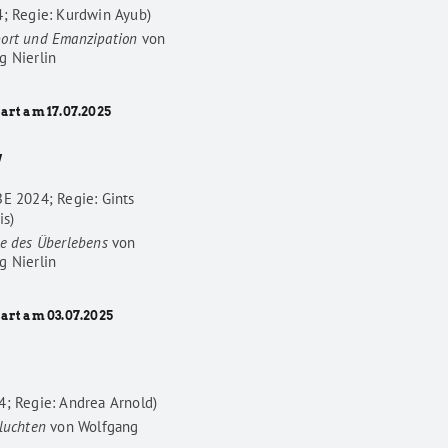
4; Regie: Kurdwin Ayub)
ort und Emanzipation
von
g Nierlin
art am 17.07.2025
W
BE 2024; Regie: Gints
is)
he des Überlebens
von
g Nierlin
tart am 03.07.2025
4; Regie: Andrea Arnold)
luchten
von
Wolfgang