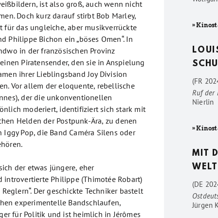
ißbildern, ist also groß, auch wenn nicht
men. Doch kurz darauf stirbt Bob Marley,
» Kinost
t für das ungleiche, aber musikverrückte
d Philippe Bichon ein „böses Omen“. In
ndwo in der französischen Provinz
LOUI
einen Piratensender, den sie in Anspielung
SCHU
amen ihrer Lieblingsband Joy Division
(FR 2024
n. Vor allem der eloquente, rebellische
Ruf der
nnes), der die unkonventionellen
Nierlin
lich moderiert, identifiziert sich stark mit
chen Helden der Postpunk-Ära, zu denen
» Kinost
h Iggy Pop, die Band Caméra Silens oder
ehören.
MIT 
ich der etwas jüngere, eher
WELT
 introvertierte Philippe (Thimotée Robart)
(DE 202
n Reglern“. Der geschickte Techniker bastelt
Ostdeut
en experimentelle Bandschlaufen,
Jürgen 
ger für Politik und ist heimlich in Jérômes