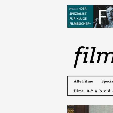
fil
Alle Filme
Specia
0-9
a
b
c
d
filme