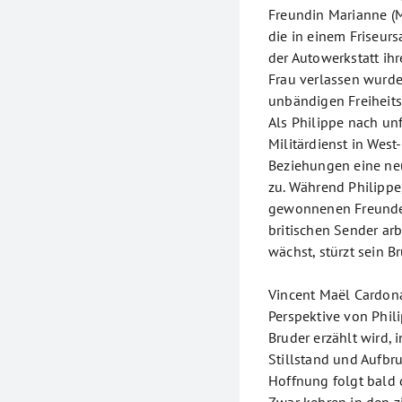
Freundin Marianne (M
die in einem Friseurs
der Autowerkstatt ihr
Frau verlassen wurde
unbändigen Freiheitsd
Als Philippe nach unf
Militärdienst in West
Beziehungen eine neu
zu. Während Philippe
gewonnenen Freundes
britischen Sender ar
wächst, stürzt sein B
Vincent Maël Cardona
Perspektive von Phil
Bruder erzählt wird,
Stillstand und Aufbru
Hoffnung folgt bald 
Zwar kehren in den z