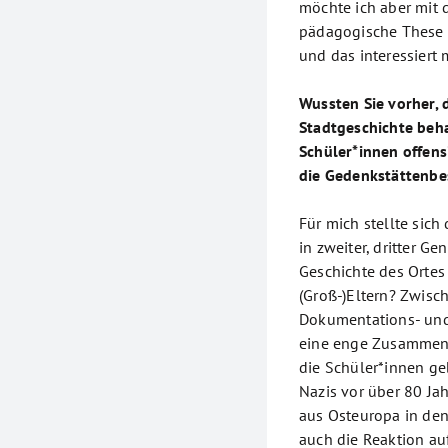
möchte ich aber mit 
pädagogische These f
und das interessiert 
Wussten Sie vorher, 
Stadtgeschichte beha
Schüler*innen offens
die Gedenkstättenbe
Für mich stellte sich 
in zweiter, dritter G
Geschichte des Ortes
(Groß-)Eltern? Zwis
Dokumentations- und
eine enge Zusammenar
die Schüler*innen ge
Nazis vor über 80 Jah
aus Osteuropa in den
auch die Reaktion auf