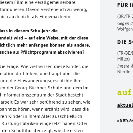
diesem Film eine verallgemeinerbare,
FÜR 
ormulieren. Davon verstehe ich zu wenig,
mich auch nicht als Filmemacherin.
(BR/FR 2
Gegen d
Wolfgan
dass in diesem Schuljahr die
ndelt wird – auf eine Weise, mit der diese
DIE 
ichtlich mehr anfangen können als andere,
suche als Pflichtprogramm absolvieren?
(FR/BE/
Millet)
die Frage: Wie viel wissen diese Kinder, die
Innere 
Nierlin
eneration dort leben, überhaupt über die
 und die Einwanderungsgeschichte ihrer
chen der Georg-Büchner-Schule und dem im
auf
 Informationszentrum der Stadt besteht
beit. Es war sehr berührend zu sehen, wie
aktuel
bannt zuhören, wenn erzählt wird, dass die
ren Kinder in ihrem Alter ausschließlich
» DVD-S
 Rüstungsfabriken eingesetzt haben. Oder
 den Schulfilm, der zeigt, wie die ersten