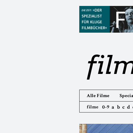
fil
Alle Filme
Specia
0-9
a
b
c
d
filme