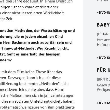
twa drei Jahre gedauert. In einem Drehbuch
enigen Szenen charakterisiert oder
n einer nicht inszenierten Wirklichkeit
» DVD-S
hr Zeit.
BABY
ionellen Methoden, der Wertschätzung und
(USA/NL
rderung, die er jedem einzelnen Kind
Wer man
n Herr Bachmann auch autoritär sein und
Hofman
r Time-out-Methode: Wer Regeln bricht,
tzt. Geht es innerhalb des hiesigen
» DVD-S
anders?
FÜR 
h mit dem Film keine These über das
eren. Deswegen kann ich auch diese
(BR/FR 2
ifizierung bestimmter „Methoden“ nicht
Gegen d
entieren. Ich denke aber, dass Herrn
Wolfgan
sche Maßnahmen sich in jahrzehntelanger
in diesem sozialen Umfeld entwickelt haben.
» DVD-St
problematisch, einzelne von ihm praktizierte