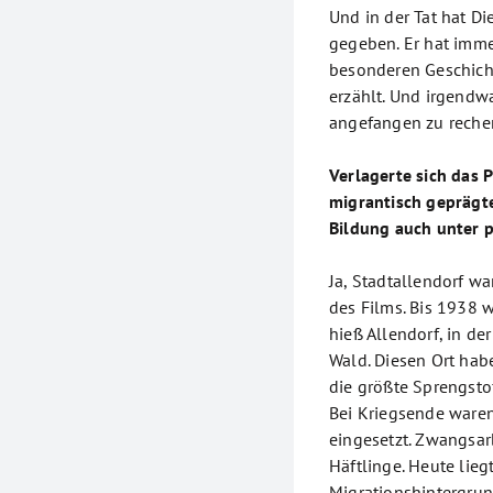
Und in der Tat hat D
gegeben. Er hat immer
besonderen Geschicht
erzählt. Und irgendw
angefangen zu recher
Verlagerte sich das 
migrantisch geprägte
Bildung auch unter 
Ja, Stadtallendorf wa
des Films. Bis 1938 
hieß Allendorf, in d
Wald. Diesen Ort hab
die größte Sprengsto
Bei Kriegsende waren
eingesetzt. Zwangsar
Häftlinge. Heute lieg
Migrationshintergrund