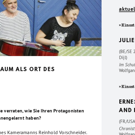
aktuel
» Kinost
JULIE
(BE/SE 
Dijl)
Im Schu
AUM ALS ORT DES
Wolfgan
» Kinost
ERNE
e verraten, wie Sie Ihren Protagonisten
AND 
nnengelernt haben?
(FR/USA
Chronist
ines Kameramanns Reinhold Vorschneider.
Wolfgan