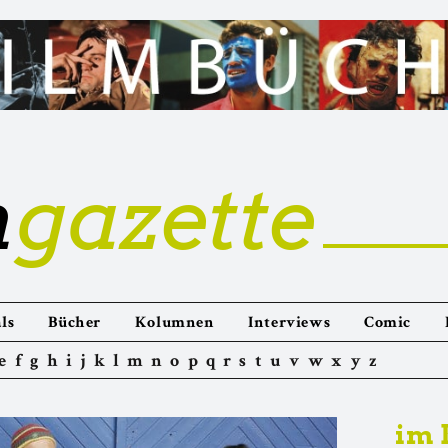
m
gazette
ls
Bücher
Kolumnen
Interviews
Comic
e
f
g
h
i
j
k
l
m
n
o
p
q
r
s
t
u
v
w
x
y
z
im 