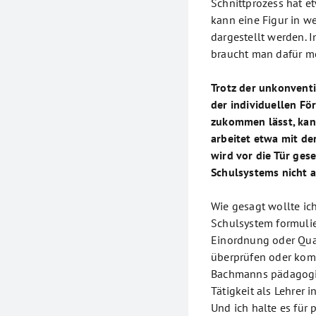
Schnittprozess hat e
kann eine Figur in w
dargestellt werden. I
braucht man dafür me
Trotz der unkonvent
der individuellen Fö
zukommen lässt, kan
arbeitet etwa mit de
wird vor die Tür gese
Schulsystems nicht 
Wie gesagt wollte ic
Schulsystem formuli
Einordnung oder Qual
überprüfen oder komm
Bachmanns pädagogi
Tätigkeit als Lehrer 
Und ich halte es für 