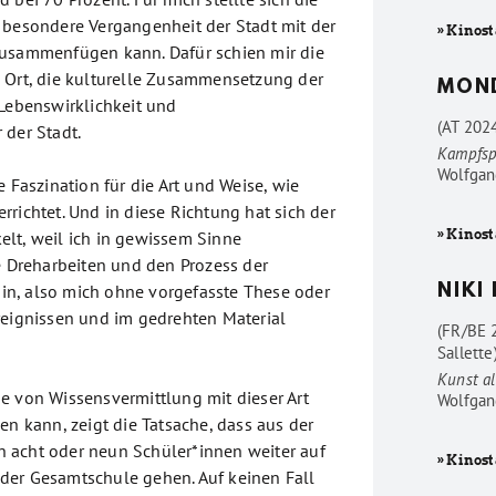
 besondere Vergangenheit der Stadt mit der
» Kinost
zusammenfügen kann. Dafür schien mir die
 Ort, die kulturelle Zusammensetzung der
MON
 Lebenswirklichkeit und
(AT 202
 der Stadt.
Kampfsp
Wolfgan
e Faszination für die Art und Weise, wie
richtet. Und in diese Richtung hat sich der
» Kinost
lt, weil ich in gewissem Sinne
ie Dreharbeiten und den Prozess der
n, also mich ohne vorgefasste These oder
NIKI
reignissen und im gedrehten Material
(FR/BE 
Sallette
Kunst al
e von Wissensvermittlung mit dieser Art
Wolfgan
en kann, zeigt die Tatsache, dass aus der
 acht oder neun Schüler*innen weiter auf
» Kinost
der Gesamtschule gehen. Auf keinen Fall