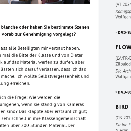
(AT 202
Kampfsp
Wolfgan
e blanche oder haben Sie bestimmte Szenen
» DVD-St
en vorab zur Genehmigung vorgelegt?
dass alle Beteiligten mir vertraut haben.
FLO
 mal die Bitte der Klasse und von Dieter
(LV/FR/
k auf das Material werfen zu dürfen, aber
Zilbalod
müssten sich darauf verlassen, dass ich das
Die Arc
 mache. Ich wollte Selbstvergessenheit und
Wolfgan
lung erreichen.
» DVD-S
lich die Frage: Wie werden die
 umgehen, wenn sie ständig von Kameras
BIRD
 sind? Das klappte aber erstaunlich gut;
(GB 202
 sehr schnell in ihre Klassengemeinschaft
Kleine F
tten über 200 Stunden Material. Der
Nierlin