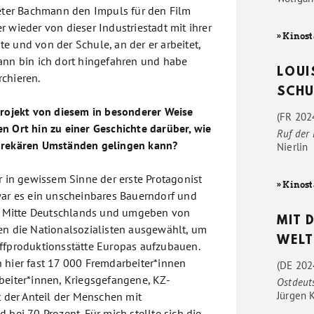
ieter Bachmann den Impuls für den Film
 wieder von dieser Industriestadt mit ihrer
» Kinost
e und von der Schule, an der er arbeitet,
ann bin ich dort hingefahren und habe
LOUI
chieren.
SCHU
Projekt von diesem in besonderer Weise
(FR 2024
n Ort hin zu einer Geschichte darüber, wie
Ruf der
prekären Umständen gelingen kann?
Nierlin
r in gewissem Sinne der erste Protagonist
» Kinost
war es ein unscheinbares Bauerndorf und
er Mitte Deutschlands und umgeben von
MIT 
en die Nationalsozialisten ausgewählt, um
WELT
ffproduktionsstätte Europas aufzubauen.
 hier fast 17 000 Fremdarbeiter*innen
(DE 202
beiter*innen, Kriegsgefangene, KZ-
Ostdeut
Jürgen 
t der Anteil der Menschen mit
 bei 70 Prozent. Für mich stellte sich die