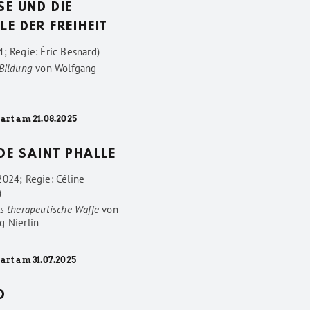
SE UND DIE
LE DER FREIHEIT
; Regie: Éric Besnard)
 Bildung
von
Wolfgang
art am 21.08.2025
 DE SAINT PHALLE
2024; Regie: Céline
)
s therapeutische Waffe
von
g Nierlin
art am 31.07.2025
D