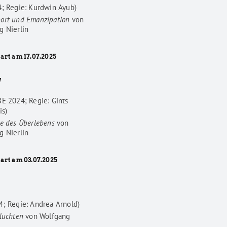
4; Regie: Kurdwin Ayub)
ort und Emanzipation
von
g Nierlin
art am 17.07.2025
W
BE 2024; Regie: Gints
is)
he des Überlebens
von
g Nierlin
tart am 03.07.2025
4; Regie: Andrea Arnold)
luchten
von
Wolfgang