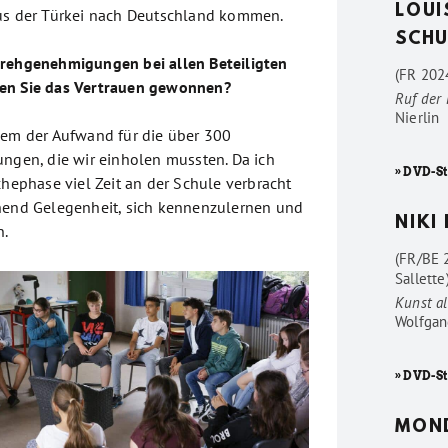
LOUI
aus der Türkei nach Deutschland kommen.
SCHU
Drehgenehmigungen bei allen Beteiligten
(FR 2024
en Sie das Vertrauen gewonnen?
Ruf der
Nierlin
lem der Aufwand für die über 300
ungen, die wir einholen mussten. Da ich
» DVD-St
chephase viel Zeit an der Schule verbracht
hend Gelegenheit, sich kennenzulernen und
NIKI
n.
(FR/BE 
Sallette
Kunst al
Wolfgan
» DVD-St
MON