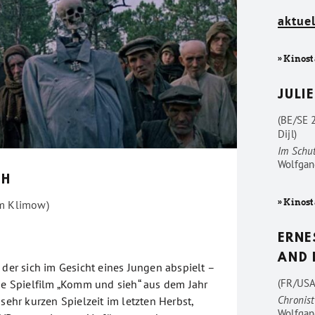
aktuel
» Kinost
JULIE
(BE/SE 
Dijl)
Im Schu
Wolfgan
EH
» Kinost
em Klimow)
ERNE
AND 
 der sich im Gesicht eines Jungen abspielt –
(FR/USA
che Spielfilm „Komm und sieh“ aus dem Jahr
Chronist
 sehr kurzen Spielzeit im letzten Herbst,
Wolfgan