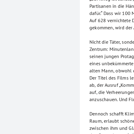
Partisanen in die Hän
dafür.“ Dass wir 100
Auf 628 vernichtete 
gekommen, wird der 
Nicht die Täter, sond
Zentrum: Minutenlan
seinen jungen Protag
eines unbekümmerten
alten Mann, obwohl d
Der Titel des Films l
ab, der Ausruf „Komm 
auf, die Verheerungen
anzuschauen. Und Flo
Dennoch schafft Klim
Raum, erlaubt schön
zwischen ihm und Gla