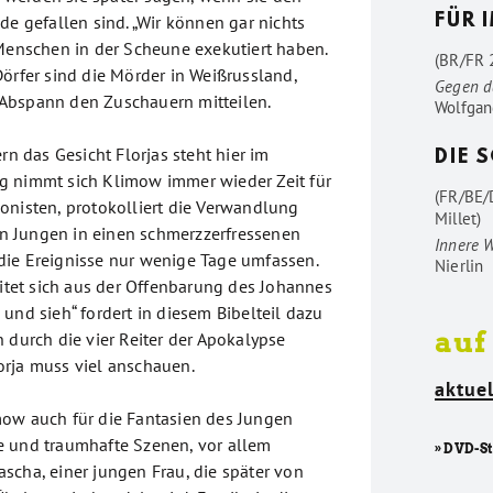
de gefallen sind. „Wir können gar nichts
FÜR 
 Menschen in der Scheune exekutiert haben.
(BR/FR 2
Dörfer sind die Mörder in Weißrussland,
Gegen d
Abspann den Zuschauern mitteilen.
Wolfgan
ern das Gesicht Florjas steht hier im
DIE 
g nimmt sich Klimow immer wieder Zeit für
(FR/BE/
onisten, protokolliert die Verwandlung
Millet)
 Jungen in einen schmerzzerfressenen
Innere 
ie Ereignisse nur wenige Tage umfassen.
Nierlin
eitet sich aus der Offenbarung des Johannes
und sieh“ fordert in diesem Bibelteil dazu
auf
 durch die vier Reiter der Apokalypse
rja muss viel anschauen.
aktuel
ow auch für die Fantasien des Jungen
e und traumhafte Szenen, vor allem
» DVD-S
scha, einer jungen Frau, die später von