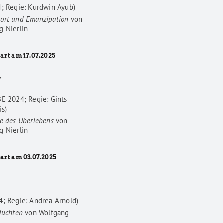
4; Regie: Kurdwin Ayub)
ort und Emanzipation
von
g Nierlin
art am 17.07.2025
W
BE 2024; Regie: Gints
is)
he des Überlebens
von
g Nierlin
tart am 03.07.2025
4; Regie: Andrea Arnold)
luchten
von
Wolfgang