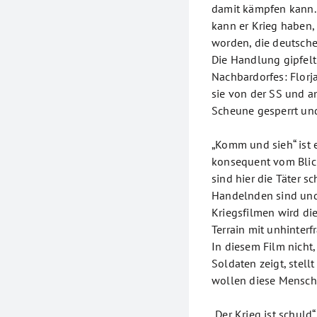
damit kämpfen kann.
kann er Krieg haben, 
worden, die deutsch
Die Handlung gipfelt
Nachbardorfes: Florj
sie von der SS und a
Scheune gesperrt un
„Komm und sieh“ ist 
konsequent vom Blick
sind hier die Täter s
Handelnden sind und 
Kriegsfilmen wird di
Terrain mit unhinterf
In diesem Film nicht,
Soldaten zeigt, stell
wollen diese Mensch
„Der Krieg ist schuld