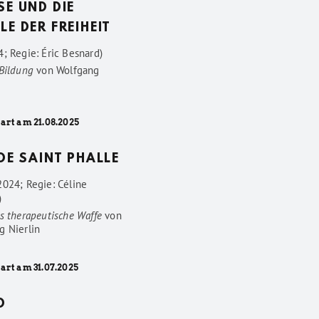
SE UND DIE
LE DER FREIHEIT
; Regie: Éric Besnard)
 Bildung
von
Wolfgang
art am 21.08.2025
 DE SAINT PHALLE
2024; Regie: Céline
)
s therapeutische Waffe
von
g Nierlin
art am 31.07.2025
D