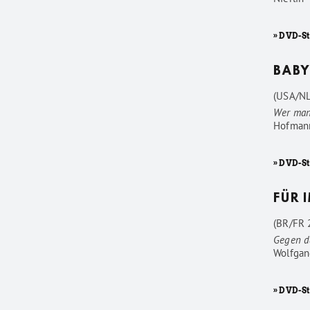
» DVD-S
BABY
(USA/NL
Wer man
Hofman
» DVD-S
FÜR 
(BR/FR 2
Gegen d
Wolfgan
» DVD-St