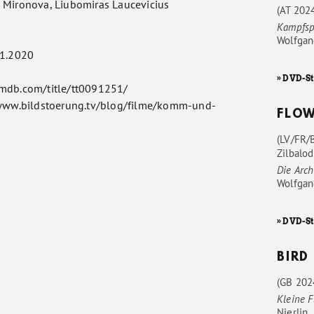
 Mironova, Liubomiras Laucevicius
(AT 202
Kampfsp
Wolfgan
1.2020
» DVD-St
imdb.com/title/tt0091251/
www.bildstoerung.tv/blog/filme/komm-und-
FLO
(LV/FR/
Zilbalod
Die Arc
Wolfgan
» DVD-S
BIRD
(GB 202
Kleine F
Nierlin