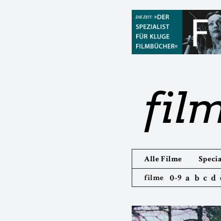
fil
Alle Filme
Specia
0-9
a
b
c
d
filme