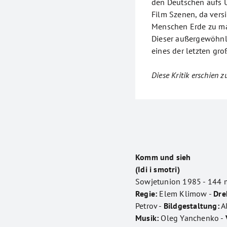
den Deutschen aufs Ü
Film Szenen, da vers
Menschen Erde zu mac
Dieser außergewöhnli
eines der letzten gr
Diese Kritik erschien 
Komm und sieh
(Idi i smotri)
Sowjetunion 1985 - 144 
Regie:
Elem Klimow -
Dre
Petrov -
Bildgestaltung:
A
Musik:
Oleg Yanchenko -