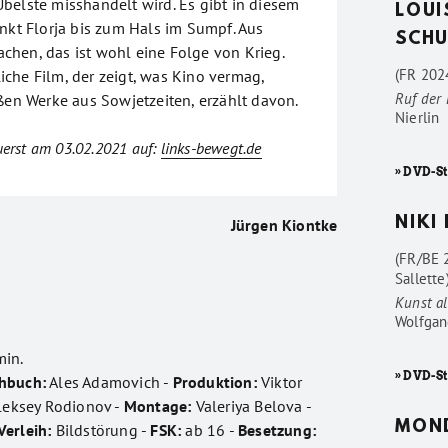
belste misshandelt wird. Es gibt in diesem
LOUI
inkt Florja bis zum Hals im Sumpf. Aus
SCHU
hen, das ist wohl eine Folge von Krieg.
(FR 2024
che Film, der zeigt, was Kino vermag,
Ruf der
oßen Werke aus Sowjetzeiten, erzählt davon.
Nierlin
zuerst am 03.02.2021 auf:
links-bewegt.de
» DVD-St
NIKI
Jürgen Kiontke
(FR/BE 
Sallette
Kunst al
Wolfgan
min.
» DVD-St
hbuch:
Ales Adamovich -
Produktion:
Viktor
leksey Rodionov -
Montage:
Valeriya Belova -
MON
Verleih:
Bildstörung -
FSK:
ab 16 -
Besetzung: