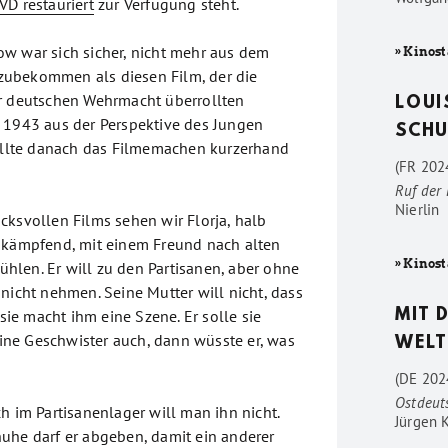
VD restauriert
zur Verfügung steht.
w war sich sicher, nicht mehr aus dem
» Kinost
ubekommen als diesen Film, der die
r deutschen Wehrmacht überrollten
LOUI
 1943 aus der Perspektive des Jungen
SCHU
tellte danach das Filmemachen kurzerhand
(FR 2024
Ruf der
Nierlin
cksvollen Films sehen wir Florja, halb
 kämpfend, mit einem Freund nach alten
» Kinost
len. Er will zu den Partisanen, aber ohne
nicht nehmen. Seine Mutter will nicht, dass
 sie macht ihm eine Szene. Er solle sie
MIT 
seine Geschwister auch, dann wüsste er, was
WELT
(DE 202
Ostdeut
h im Partisanenlager will man ihn nicht.
Jürgen 
uhe darf er abgeben, damit ein anderer