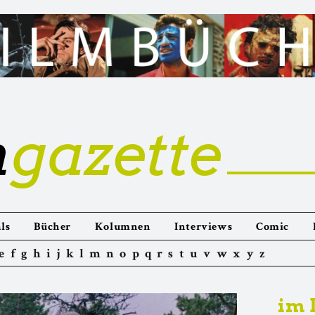
m
gazette
ls
Bücher
Kolumnen
Interviews
Comic
e
f
g
h
i
j
k
l
m
n
o
p
q
r
s
t
u
v
w
x
y
z
im 