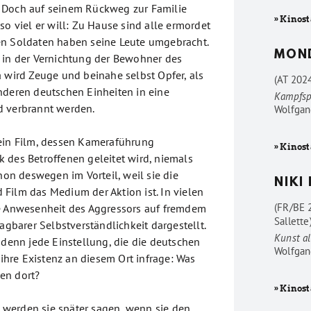
 Doch auf seinem Rückweg zur Familie
» Kinost
so viel er will: Zu Hause sind alle ermordet
en Soldaten haben seine Leute umgebracht.
MON
 in der Vernichtung der Bewohner des
a wird Zeuge und beinahe selbst Opfer, als
(AT 202
nderen deutschen Einheiten in eine
Kampfsp
d verbrannt werden.
Wolfgan
ein Film, dessen Kameraführung
» Kinost
 des Betroffenen geleitet wird, niemals
chon deswegen im Vorteil, weil sie die
NIKI
Film das Medium der Aktion ist. In vielen
(FR/BE 
e Anwesenheit des Aggressors auf fremdem
Sallette
ragbarer Selbstverständlichkeit dargestellt.
Kunst al
 denn jede Einstellung, die die deutschen
Wolfgan
t ihre Existenz an diesem Ort infrage: Was
en dort?
» Kinost
“, werden sie später sagen, wenn sie den