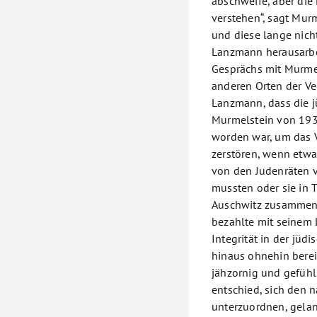
abschweife, aber di
verstehen“, sagt Murm
und diese lange nic
Lanzmann herausarbe
Gesprächs mit Murme
anderen Orten der Ve
Lanzmann, dass die j
Murmelstein von 193
worden war, um das V
zerstören, wenn etw
von den Judenräten 
mussten oder sie in 
Auschwitz zusammenzu
bezahlte mit seinem L
Integrität in der jü
hinaus ohnehin bereit
jähzornig und gefühls
entschied, sich den n
unterzuordnen, gelang