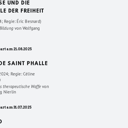
SE UND DIE
LE DER FREIHEIT
; Regie: Éric Besnard)
 Bildung
von
Wolfgang
art am 21.08.2025
 DE SAINT PHALLE
2024; Regie: Céline
)
s therapeutische Waffe
von
g Nierlin
art am 31.07.2025
D