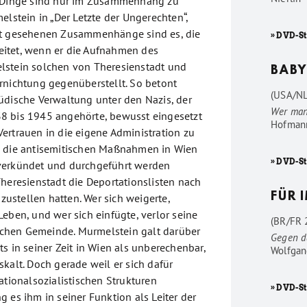
e Dinge sind nur im Zusammenhang zu
elstein in „Der Letzte der Ungerechten“,
ht gesehenen Zusammenhänge sind es, die
» DVD-S
itet, wenn er die Aufnahmen des
lstein solchen von Theresienstadt und
BABY
rnichtung gegenüberstellt. So betont
(USA/NL
üdische Verwaltung unter den Nazis, der
Wer man
8 bis 1945 angehörte, bewusst eingesetzt
Hofman
ertrauen in die eigene Administration zu
a die antisemitischen Maßnahmen in Wien
» DVD-S
verkündet und durchgeführt werden
Theresienstadt die Deportationslisten nach
FÜR 
stellen hatten. Wer sich weigerte,
eben, und wer sich einfügte, verlor seine
(BR/FR 2
dischen Gemeinde. Murmelstein galt darüber
Gegen d
s in seiner Zeit in Wien als unberechenbar,
Wolfgan
kalt. Doch gerade weil er sich dafür
ationalsozialistischen Strukturen
» DVD-St
 es ihm in seiner Funktion als Leiter der