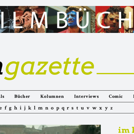
m
gazette
ls
Bücher
Kolumnen
Interviews
Comic
e
f
g
h
i
j
k
l
m
n
o
p
q
r
s
t
u
v
w
x
y
z
im 