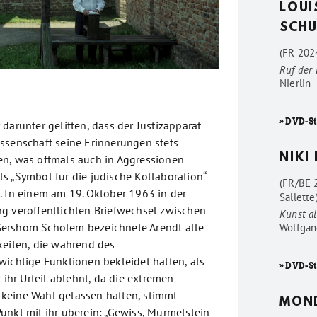
LOUI
SCHU
(FR 2024
Ruf der
Nierlin
» DVD-St
darunter gelitten, dass der Justizapparat
ssenschaft seine Erinnerungen stets
NIKI
n, was oftmals auch in Aggressionen
s „Symbol für die jüdische Kollaboration“
(FR/BE 
. In einem am 19. Oktober 1963 in der
Sallette
g veröffentlichten Briefwechsel zwischen
Kunst al
ershom Scholem bezeichnete Arendt alle
Wolfgan
keiten, die während des
wichtige Funktionen bekleidet hatten, als
» DVD-St
r ihr Urteil ablehnt, da die extremen
keine Wahl gelassen hätten, stimmt
MON
unkt mit ihr überein: „Gewiss, Murmelstein