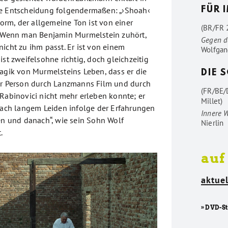
se Entscheidung folgendermaßen: „›Shoah‹
FÜR 
lform, der allgemeine Ton ist von einer
(BR/FR 2
. Wenn man Benjamin Murmelstein zuhört,
Gegen d
icht zu ihm passt. Er ist von einem
Wolfgan
ist zweifelsohne richtig, doch gleichzeitig
ragik von Murmelsteins Leben, dass er die
DIE 
er Person durch Lanzmanns Film und durch
(FR/BE/
 Rabinovici nicht mehr erleben konnte; er
Millet)
„nach langem Leiden infolge der Erfahrungen
Innere 
ren und danach“, wie sein Sohn Wolf
Nierlin
.
auf
aktuel
» DVD-S