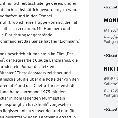
ht nur Schreibtischtäter gewesen, und er
» Kinost
ht auch selbst tätlich geworden: „Ich wurde
 verhaftet und in den Tempel
MON
führt, wo ich eine Truppe vorfand, die mit
r, alles zu zerstören. Mit Hämmern und
(AT 202
die Einrichtungsgegenstände
Kampfsp
kommandiert das Ganze hat Herr Eichmann.“
Wolfgan
nns beschrieb Murmelstein im Film „Der
» Kinost
en“, der Regiearbeit Claude Lanzmanns, die
tunden ein Porträt des letzten
NIKI
ltesten“ Theresienstadts zeichnet und
(FR/BE 
filmische Studie über die Rolle der von den
Sallette
Judenräte“ und das Ghetto Theresienstadt
Kunst al
e lang hatte Lanzmann 1975 mit dem
Wolfgan
dler in Rom lebenden Murmelstein
ie ursprünglich für
„Shoah“
vorgesehen
» Kinost
m Regisseur nicht verwendet und nun für
eu gesichtet wurden. Lanzmann erklärt in