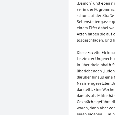
„Dämon“ und eben nic
sei in der Pogromnac
schon auf der Straße
Seitenstettengasse ge
einem Eifer dabei wa
Äxten haben sie auf 
losgeschlagen. Und 
Diese Facette Eichma
Letzte der Ungerecht
in über dreieinhalb S
überlebenden „Judenä
darüber hinaus eine 
Nazis eingesetzten „
darstellt. Eine Woch
damals als Möbelhän
Gespräche geführt, d
waren, dann aber vo
einen eigenen Film n