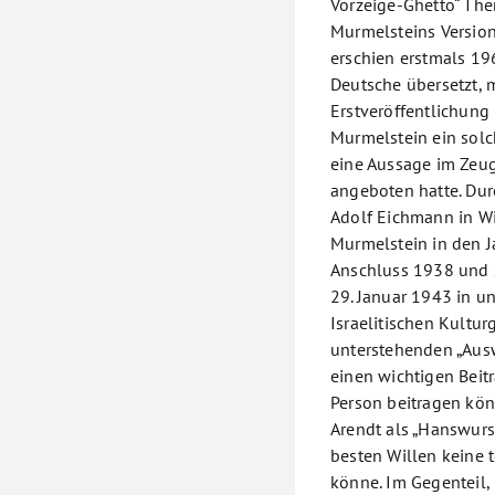
Vorzeige-Ghetto“ Ther
Murmelsteins Version
erschien erstmals 19
Deutsche übersetzt, 
Erstveröffentlichun
Murmelstein ein solc
eine Aussage im Zeu
angeboten hatte. Du
Adolf Eichmann in W
Murmelstein in den 
Anschluss 1938 und 
29. Januar 1943 in u
Israelitischen Kultu
unterstehenden „Ausw
einen wichtigen Beit
Person beitragen kön
Arendt als „Hanswurs
besten Willen keine 
könne. Im Gegenteil, 