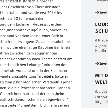
esienstadt historisch einordnet.
 der Geschichte von Theresienstadt
61 in Italien und wurde erst 2014 ins
» Kinost
mehr als 50 Jahre nach der
g und dem Eichmann-Prozess, bei dem
LOUI
her „ungehörter Zeuge“ blieb, obwohl er
SCHU
genstand vor dem Jerusalemer Gericht
(FR 2024
rch seine erzwungene Zusammenarbeit mit
Ruf der
ien, wo der ehemalige Rabbiner Benjamin
Nierlin
Jahren zwischen dem sogenannten
seiner Deportation nach Theresienstadt am
» Kinost
nterschiedlichen Leitungsfunktionen der
rgemeinde vorstand und in der Eichmann
anderungsabteilung“ arbeitete, hätte er
MIT 
rag zum psychologischen Verständnis jener
WELT
nen, die die Prozessbeobachterin Hannah
(DE 202
t“ bezeichnet hatte und der man „beim
Ostdeut
teuflisch-dämonische Tiefe abgewinnen“
Jürgen 
insistierte Murmelstein, Eichmann sei ein