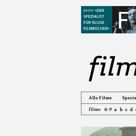
fil
Alle Filme
Specia
0-9
a
b
c
d
filme