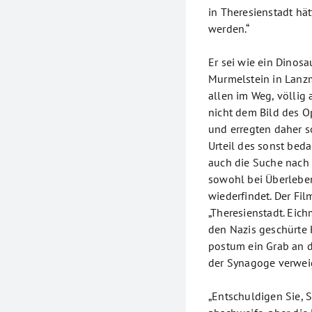
in Theresienstadt hä
werden.“
Er sei wie ein Dinosa
Murmelstein in Lanzm
allen im Weg, völlig a
nicht dem Bild des O
und erregten daher s
Urteil des sonst bed
auch die Suche nach e
sowohl bei Überlebe
wiederfindet. Der Fi
„Theresienstadt. Eic
den Nazis geschürte
postum ein Grab an d
der Synagoge verweig
„Entschuldigen Sie, S