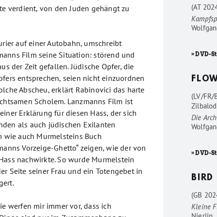
(AT 202
tte verdient, von den Juden gehängt zu
Kampfsp
Wolfgan
urier auf einer Autobahn, umschreibt
anns Film seine Situation: störend und
» DVD-St
us der Zeit gefallen. Jüdische Opfer, die
pfers entsprechen, seien nicht einzuordnen
FLO
olche Abscheu, erklärt Rabinovici das harte
(LV/FR/
achtsamen Scholem. Lanzmanns Film ist
Zilbalod
iner Erklärung für diesen Hass, der sich
Die Arc
nden als auch jüdischen Exilanten
Wolfgan
lm wie auch Murmelsteins Buch
hmanns Vorzeige-Ghetto“ zeigen, wie der von
» DVD-S
 Hass nachwirkte. So wurde Murmelstein
er Seite seiner Frau und ein Totengebet in
BIRD
ert.
(GB 202
ie werfen mir immer vor, dass ich
Kleine F
Nierlin