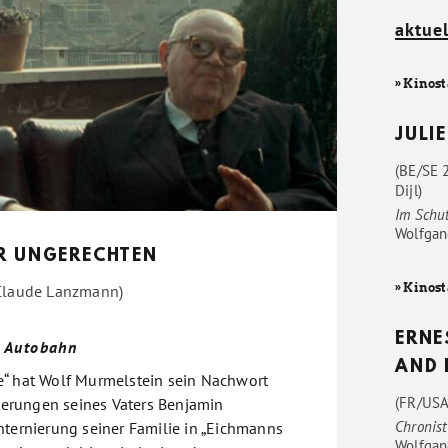
aktuel
» Kinost
JULIE
(BE/SE 
Dijl)
Im Schu
Wolfgan
ER UNGERECHTEN
» Kinost
 Claude Lanzmann)
ERNE
r Autobahn
AND 
e“ hat Wolf Murmelstein sein Nachwort
(FR/USA
nnerungen seines Vaters Benjamin
Chronist
nternierung seiner Familie in „Eichmanns
Wolfgan