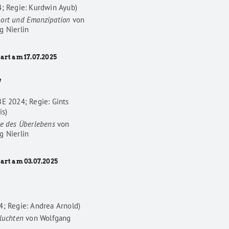
4; Regie: Kurdwin Ayub)
ort und Emanzipation
von
g Nierlin
art am 17.07.2025
W
BE 2024; Regie: Gints
is)
he des Überlebens
von
g Nierlin
tart am 03.07.2025
4; Regie: Andrea Arnold)
luchten
von
Wolfgang