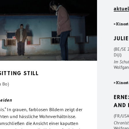
aktuel
» Kinost
JULIE
(BE/SE 
Dijl)
Im Schu
Wolfgan
ITTING STILL
» Kinost
u Bo)
ERNE
Leiden
AND 
is.“ In grauen, farblosen Bildern zeigt der
(FR/USA
ichten und hässliche Wohnverhältnisse.
Chronist
 umschließen die Ansicht einer kaputten
Wolfgan