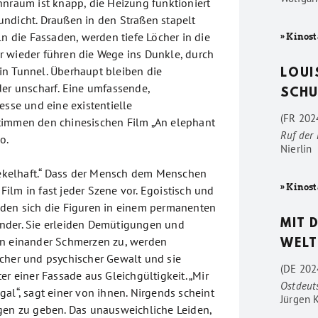
hnraum ist knapp, die Heizung funktioniert
t undicht. Draußen in den Straßen stapelt
ln die Fassaden, werden tiefe Löcher in die
» Kinost
 wieder führen die Wege ins Dunkle, durch
n Tunnel. Überhaupt bleiben die
LOUI
der unscharf. Eine umfassende,
SCHU
esse und eine existentielle
(FR 2024
timmen den chinesischen Film „An elephant
Ruf der
o.
Nierlin
h ekelhaft.“ Dass der Mensch dem Menschen
» Kinost
r Film in fast jeder Szene vor. Egoistisch und
den sich die Figuren in einem permanenten
nder. Sie erleiden Demütigungen und
MIT 
en einander Schmerzen zu, werden
WELT
cher und psychischer Gewalt und sie
(DE 202
er einer Fassade aus Gleichgültigkeit. „Mir
Ostdeut
al“, sagt einer von ihnen. Nirgends scheint
Jürgen 
gen zu geben. Das unausweichliche Leiden,