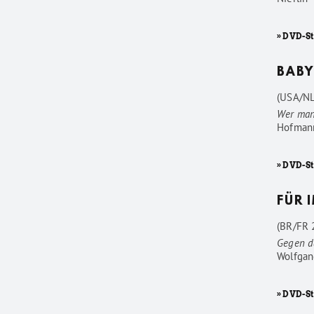
» DVD-S
BABY
(USA/NL
Wer man
Hofman
» DVD-S
FÜR 
(BR/FR 2
Gegen d
Wolfgan
» DVD-St