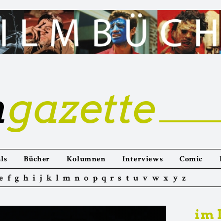
m
gazette
ls
Bücher
Kolumnen
Interviews
Comic
e
f
g
h
i
j
k
l
m
n
o
p
q
r
s
t
u
v
w
x
y
z
im 