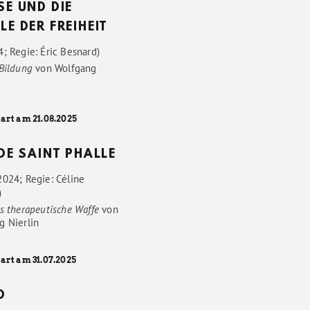
SE UND DIE
LE DER FREIHEIT
; Regie: Éric Besnard)
 Bildung
von
Wolfgang
art am 21.08.2025
 DE SAINT PHALLE
2024; Regie: Céline
)
s therapeutische Waffe
von
g Nierlin
art am 31.07.2025
D