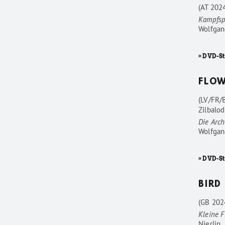
(AT 202
Kampfsp
Wolfgan
» DVD-St
FLO
(LV/FR/
Zilbalod
Die Arc
Wolfgan
» DVD-S
BIRD
(GB 202
Kleine F
Nierlin