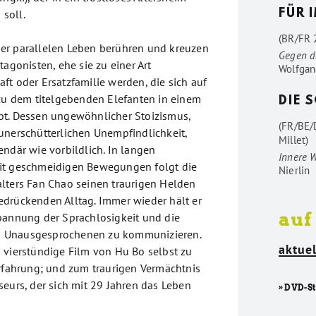
soll.
FÜR 
(BR/FR 2
er parallelen Leben berühren und kreuzen
Gegen d
tagonisten, ehe sie zu einer Art
Wolfgan
ft oder Ersatzfamilie werden, die sich auf
 zu dem titelgebenden Elefanten in einem
DIE 
bt. Dessen ungewöhnlicher Stoizismus,
(FR/BE/
unerschütterlichen Unempfindlichkeit,
Millet)
endär wie vorbildlich. In langen
Innere 
it geschmeidigen Bewegungen folgt die
Nierlin
lters Fan Chao seinen traurigen Helden
drückenden Alltag. Immer wieder hält er
auf
pannung der Sprachlosigkeit und die
 Unausgesprochenen zu kommunizieren.
aktuel
 vierstündige Film von Hu Bo selbst zu
Erfahrung; und zum traurigen Vermächtnis
seurs, der sich mit 29 Jahren das Leben
» DVD-S