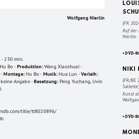
LOUI
SCHU
Wolfgang Nierlin
(FR 2024
Ruf der
Nierlin
» DVD-St
 - 230 min.
Hu Bo -
Produktion:
Wang Xiaoshuai -
NIKI
 -
Montage:
Hu Bo -
Musik:
Hua Lun -
Verleih:
(FR/BE 
keine Angabe -
Besetzung:
Peng Yuchang, Uvin
Sallette
i
Kunst al
Wolfgan
imdb.com/title/tt8020896/
» DVD-St
ih
MON