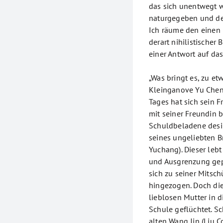
das sich unentwegt wi
naturgegeben und det
Ich räume den einen 
derart nihilistischer
einer Antwort auf da
„Was bringt es, zu et
Kleinganove Yu Chen
Tages hat sich sein F
mit seiner Freundin b
Schuldbeladene desin
seines ungeliebten B
Yuchang). Dieser lebt
und Ausgrenzung gepr
sich zu seiner Mitsc
hingezogen. Doch die
lieblosen Mutter in d
Schule geflüchtet. Sc
alten Wang Jin (Liu C