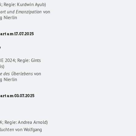
4; Regie: Kurdwin Ayub)
ort und Emanzipation
von
g Nierlin
art am 17.07.2025
W
BE 2024; Regie: Gints
is)
he des Überlebens
von
g Nierlin
tart am 03.07.2025
4; Regie: Andrea Arnold)
luchten
von
Wolfgang