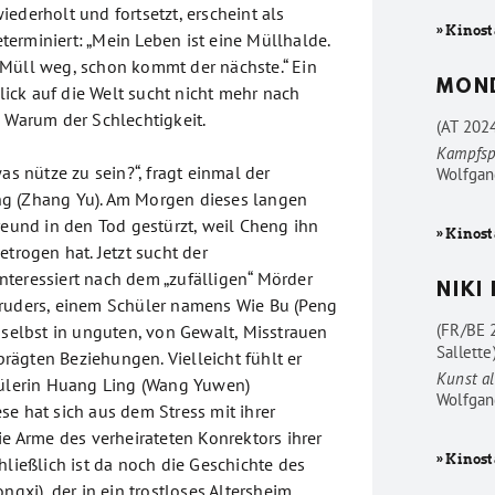
ederholt und fortsetzt, erscheint als
» Kinost
erminiert: „Mein Leben ist eine Müllhalde.
Müll weg, schon kommt der nächste.“ Ein
MON
 Blick auf die Welt sucht nicht mehr nach
s Warum der Schlechtigkeit.
(AT 202
Kampfsp
was nütze zu sein?“, fragt einmal der
Wolfgan
g (Zhang Yu). Am Morgen dieses langen
reund in den Tod gestürzt, weil Cheng ihn
» Kinost
etrogen hat. Jetzt sucht der
teressiert nach dem „zufälligen“ Mörder
NIKI
ruders, einem Schüler namens Wie Bu (Peng
(FR/BE 
 selbst in unguten, von Gewalt, Misstrauen
Sallette
ägten Beziehungen. Vielleicht fühlt er
Kunst al
hülerin Huang Ling (Wang Yuwen)
Wolfgan
se hat sich aus dem Stress mit ihrer
ie Arme des verheirateten Konrektors ihrer
» Kinost
hließlich ist da noch die Geschichte des
ongxi), der in ein trostloses Altersheim