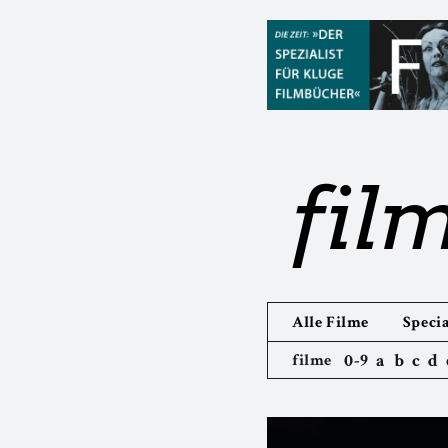
fil
Alle Filme
Specia
0-9
a
b
c
d
filme