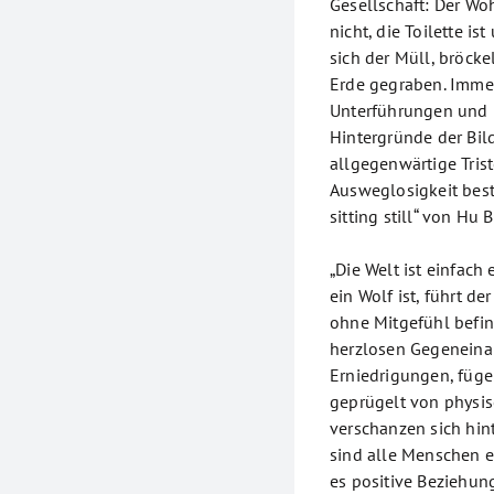
Gesellschaft: Der Wo
nicht, die Toilette is
sich der Müll, bröcke
Erde gegraben. Immer
Unterführungen und i
Hintergründe der Bil
allgegenwärtige Trist
Ausweglosigkeit bes
sitting still“ von Hu B
„Die Welt ist einfac
ein Wolf ist, führt de
ohne Mitgefühl befin
herzlosen Gegeneina
Erniedrigungen, füg
geprügelt von physis
verschanzen sich hint
sind alle Menschen eg
es positive Beziehun