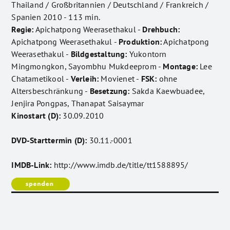
Thailand / Großbritannien / Deutschland / Frankreich /
Spanien 2010 - 113 min.
Regie:
Apichatpong Weerasethakul -
Drehbuch:
Apichatpong Weerasethakul -
Produktion:
Apichatpong
Weerasethakul -
Bildgestaltung:
Yukontorn
Mingmongkon, Sayombhu Mukdeeprom -
Montage:
Lee
Chatametikool -
Verleih:
Movienet -
FSK:
ohne
Altersbeschränkung -
Besetzung:
Sakda Kaewbuadee,
Jenjira Pongpas, Thanapat Saisaymar
Kinostart (D):
30.09.2010
DVD-Starttermin (D):
30.11.-0001
IMDB-Link:
http://www.imdb.de/title/tt1588895/