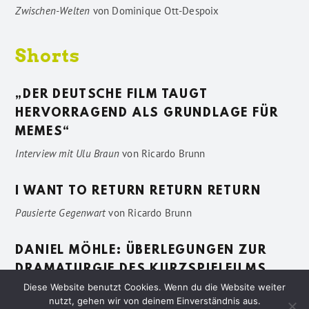
Zwischen-Welten
von
Dominique Ott-Despoix
Shorts
„DER DEUTSCHE FILM TAUGT
HERVORRAGEND ALS GRUNDLAGE FÜR
MEMES“
Interview mit Ulu Braun
von
Ricardo Brunn
I WANT TO RETURN RETURN RETURN
Pausierte Gegenwart
von
Ricardo Brunn
DANIEL MÖHLE: ÜBERLEGUNGEN ZUR
DRAMATURGIE DES KURZSPIELFILMS
Diese Website benutzt Cookies. Wenn du die Website weiter
Vage Beschreibungen
von
Sven Pötting
nutzt, gehen wir von deinem Einverständnis aus.