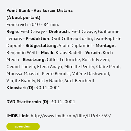
Point Blank - Aus kurzer Distanz
(À bout portant)
Frankreich 2010 - 84 min.
Regie:
Fred Cavayé -
Drehbuch:
Fred Cavayé, Guillaume
Lemans -
Produktion:
Cyril Colbeau-Justin, Jean-Baptiste
Dupont -
Bildgestaltung:
Alain Duplantier -
Montage:
Benjamin Weill -
Musik:
Klaus Badelt -
Verleih:
Koch
Media -
Besetzung:
Gilles Lellouche, Roschdy Zem,
Gérard Lanvin, Elena Anaya, Mireille Perrier, Claire Perot,
Moussa Maaskri, Pierre Benoist, Valérie Dashwood,
Virgile Bramly, Nicky Naude, Adel Bencherif
Kinostart (D):
30.11.-0001
DVD-Starttermin (D):
30.11.-0001
IMDB-Link:
http://www.imdb.com/title/tt1545759/