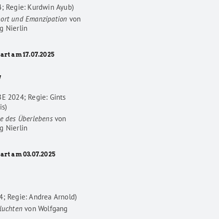
4; Regie: Kurdwin Ayub)
ort und Emanzipation
von
g Nierlin
art am 17.07.2025
W
BE 2024; Regie: Gints
is)
he des Überlebens
von
g Nierlin
tart am 03.07.2025
4; Regie: Andrea Arnold)
luchten
von
Wolfgang