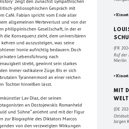
History“ zeigt den zunächst sympathischen
olitisch-philosophischen Gespräch mit
m Café. Fabian spricht vom Ende aller
» Kinost
inem allgemeinen Werteverlust und von der
 philippinischen Gesellschaft, in der er
LOUI
ich die Konsequenz zieht, dem universitären
SCHU
 kehren und auszusteigen, was seine
(FR 2024
ohlener Ironie aufrichtig bedauern. Doch
Ruf der
 privaten Lebensführung nach
Nierlin
nauigkeit strebt, gewinnt sein starkes
den immer radikalere Züge. Bis er sich
» Kinost
 brutalen Tyrannenmord an einer reichen
n Tochter hinreißen lässt.
MIT 
lmkünstler Lav Diaz, der seinen
WELT
rotagonisten an Dostojewskis Romanheld
(DE 202
uld und Sühne“ anlehnt und mit der Figur
Ostdeut
en zur Biographie des Diktators Marcos
Jürgen 
olgenden von den verzweigten Wirkungen