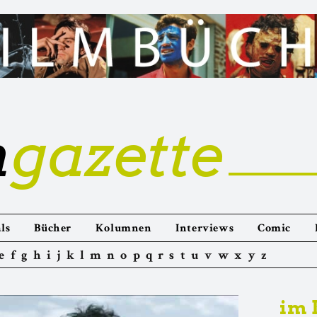
m
gazette
ls
Bücher
Kolumnen
Interviews
Comic
e
f
g
h
i
j
k
l
m
n
o
p
q
r
s
t
u
v
w
x
y
z
im 