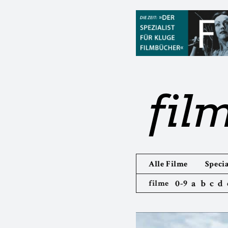
fil
Alle Filme
Specia
0-9
a
b
c
d
filme