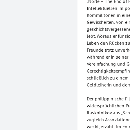
„Norte – The End of 
Intellektuellen im p
Kommilitonen in eine
Gewissheiten, von e
geschichtsvergessenen
lebt. Woraus er für s
Leben den Rücken zu
Freunde trotz unverh
während er in seiner
Vereinfachung und Ge
Gerechtigkeitsempfin
schließlich zu einem
Geldleiherin und dere
Der philippinische Fi
widersprüchlichen P
Raskolnikov aus „Sch
zugleich Assoziation
weckt, erzählt im F