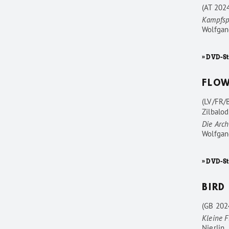
(AT 202
Kampfsp
Wolfgan
» DVD-St
FLO
(LV/FR/
Zilbalod
Die Arc
Wolfgan
» DVD-S
BIRD
(GB 202
Kleine F
Nierlin