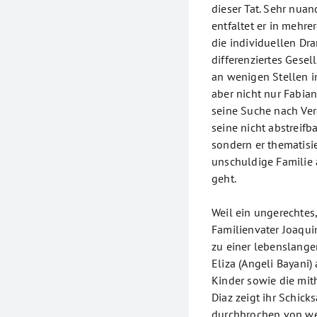
dieser Tat. Sehr nuan
entfaltet er in mehr
die individuellen Dr
differenziertes Gesel
an wenigen Stellen i
aber nicht nur Fabian
seine Suche nach Ver
seine nicht abstreifb
sondern er thematisie
unschuldige Familie
geht.
Weil ein ungerechtes
Familienvater Joaqui
zu einer lebenslangen
Eliza (Angeli Bayani) 
Kinder sowie die mit
Diaz zeigt ihr Schick
durchbrochen von we