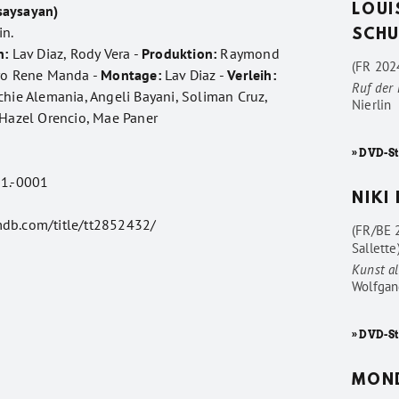
saysayan)
LOUI
in.
SCHU
h:
Lav Diaz, Rody Vera -
Produktion:
Raymond
(FR 2024
o Rene Manda -
Montage:
Lav Diaz -
Verleih:
Ruf der
chie Alemania, Angeli Bayani, Soliman Cruz,
Nierlin
 Hazel Orencio, Mae Paner
» DVD-St
1.-0001
NIKI
mdb.com/title/tt2852432/
(FR/BE 
Sallette
Kunst al
Wolfgan
» DVD-St
MON