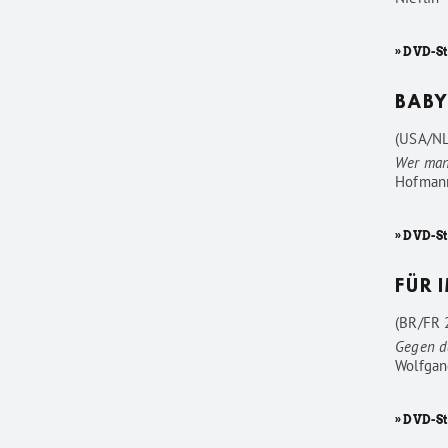
» DVD-S
BABY
(USA/NL
Wer man
Hofman
» DVD-S
FÜR 
(BR/FR 2
Gegen d
Wolfgan
» DVD-St