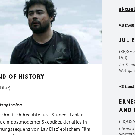
aktuel
» Kinost
JULIE
(BE/SE 
Dijl)
Im Schu
Wolfgan
ND OF HISTORY
» Kinost
Diaz)
ERNE
sspiralen
AND 
schnittlich begabte Jura-Student Fabian
(FR/USA
st ein postmoderner Skeptiker, der alles in
Chronist
öffnungssequenz von Lav Diaz‘ epischem Film
Wolfgan