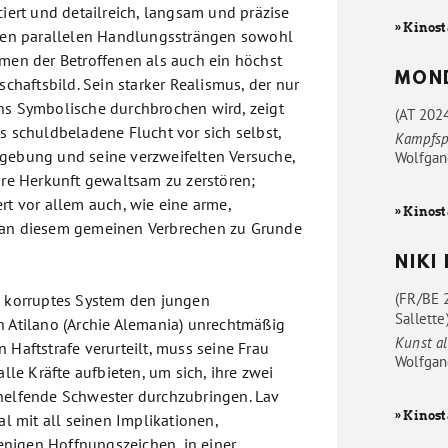
ciert und detailreich, langsam und präzise
» Kinost
eren parallelen Handlungssträngen sowohl
amen der Betroffenen als auch ein höchst
MON
lschaftsbild. Sein starker Realismus, der nur
ns Symbolische durchbrochen wird, zeigt
(AT 202
s schuldbeladene Flucht vor sich selbst,
Kampfsp
gebung und seine verzweifelten Versuche,
Wolfgan
are Herkunft gewaltsam zu zerstören;
rt vor allem auch, wie eine arme,
» Kinost
 an diesem gemeinen Verbrechen zu Grunde
NIKI
(FR/BE 
, korruptes System den jungen
Sallette
n Atilano (Archie Alemania) unrechtmäßig
Kunst al
 Haftstrafe verurteilt, muss seine Frau
Wolfgan
alle Kräfte aufbieten, um sich, ihre zwei
helfende Schwester durchzubringen. Lav
» Kinost
sal mit all seinen Implikationen,
nigen Hoffnungszeichen, in einer