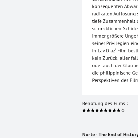
konsequenten Abwärts
radikalen Auflösung s
tiefe Zusammenhalt 
schrecklichen Schicks
immer größere Ungeh
seiner Privilegien e
in Lav Diaz‘ Film bes
kein Zurück, allenfal
oder auch der Glaube 
die philippinische Ge
Perspektiven des Film
Benotung des Films :
Norte - The End of Histor