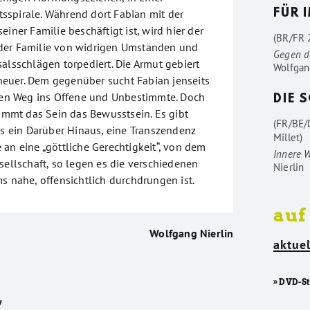
spirale. Während dort Fabian mit der
FÜR 
einer Familie beschäftigt ist, wird hier der
(BR/FR 2
der Familie von widrigen Umständen und
Gegen d
alsschlägen torpediert. Die Armut gebiert
Wolfgan
euer. Dem gegenüber sucht Fabian jenseits
inen Weg ins Offene und Unbestimmte. Doch
DIE 
timmt das Sein das Bewusstsein. Es gibt
(FR/BE/
ls ein Darüber Hinaus, eine Transzendenz
Millet)
an eine „göttliche Gerechtigkeit“, von dem
Innere 
sellschaft, so legen es die verschiedenen
Nierlin
s nahe, offensichtlich durchdrungen ist.
auf
Wolfgang Nierlin
aktuel
» DVD-S
y