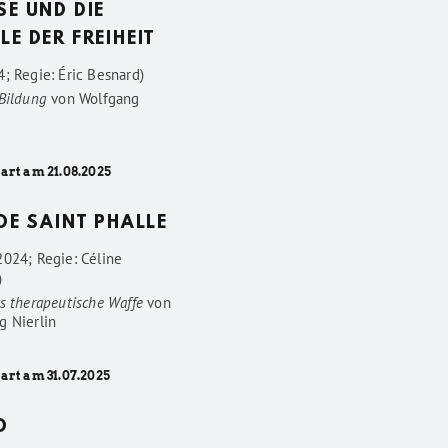
SE UND DIE
LE DER FREIHEIT
; Regie: Éric Besnard)
 Bildung
von
Wolfgang
art am 21.08.2025
 DE SAINT PHALLE
2024; Regie: Céline
)
s therapeutische Waffe
von
g Nierlin
art am 31.07.2025
D