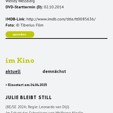
Wendy Wessberg
DVD-Starttermin (D):
02.10.2014
IMDB-Link:
http://www.imdb.com/title/tt0085636/
Foto:
© Tiberius Film
im Kino
aktuell
demnächst
» Kinostart am 24.04.2025
JULIE BLEIBT STILL
(BE/SE 2024; Regie: Leonardo van Dijl)
Im Schutz des Schweigens
von
Wolfgang Nierlin