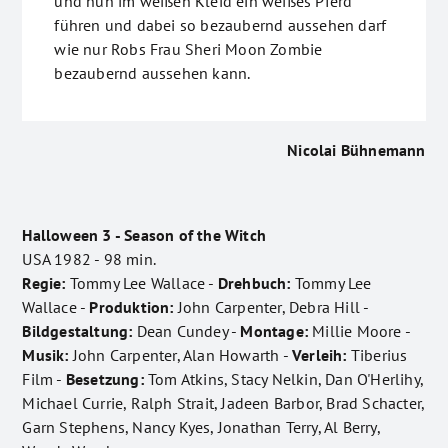
und nun im weißen Kleid ein weißes Pferd
führen und dabei so bezaubernd aussehen darf
wie nur Robs Frau Sheri Moon Zombie
bezaubernd aussehen kann.
Nicolai Bühnemann
Halloween 3 - Season of the Witch
USA 1982 - 98 min.
Regie:
Tommy Lee Wallace -
Drehbuch:
Tommy Lee
Wallace -
Produktion:
John Carpenter, Debra Hill -
Bildgestaltung:
Dean Cundey -
Montage:
Millie Moore -
Musik:
John Carpenter, Alan Howarth -
Verleih:
Tiberius
Film -
Besetzung:
Tom Atkins, Stacy Nelkin, Dan O'Herlihy,
Michael Currie, Ralph Strait, Jadeen Barbor, Brad Schacter,
Garn Stephens, Nancy Kyes, Jonathan Terry, Al Berry,