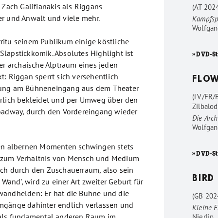
 Zach Galifianakis als Riggans
(AT 202
r und Anwalt und viele mehr.
Kampfsp
Wolfgan
itu seinem Publikum einige köstliche
lapstickkomik. Absolutes Highlight ist
» DVD-St
der archaische Alptraum eines jeden
t: Riggan sperrt sich versehentlich
FLO
rung am Bühneneingang aus dem Theater
(LV/FR/
ärlich bekleidet und per Umweg über den
Zilbalod
oadway, durch den Vordereingang wieder
Die Arc
Wolfgan
nen albernen Momenten schwingen stets
» DVD-S
 zum Verhältnis von Mensch und Medium
ch durch den Zuschauerraum, also sein
BIRD
 Wand', wird zu einer Art zweiter Geburt für
wandhelden: Er hat die Bühne und die
(GB 202
mgänge dahinter endlich verlassen und
Kleine F
 als fundamental anderen Raum im
Nierlin