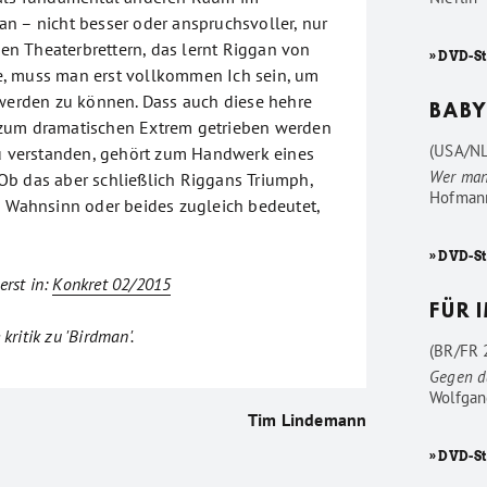
n – nicht besser oder anspruchsvoller, nur
 den Theaterbrettern, das lernt Riggan von
» DVD-S
, muss man erst vollkommen Ich sein, um
 werden zu können. Dass auch diese hehre
BABY
zum dramatischen Extrem getrieben werden
(USA/NL
tu verstanden, gehört zum Handwerk eines
Wer man
b das aber schließlich Riggans Triumph,
Hofman
n Wahnsinn oder beides zugleich bedeutet,
» DVD-S
erst in:
Konkret 02/2015
FÜR 
 kritik zu 'Birdman'.
(BR/FR 2
Gegen d
Wolfgan
Tim Lindemann
» DVD-St