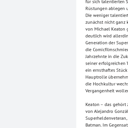
für sich talentierte
Rüstungen ablegen un
Die weniger talentier
zunächst nicht ganz 
von Michael Keaton g
deutlich wird allerdi
Generation der Supe
die Comicfilmschmied
Jahrzehnte in die Zuk
seiner erfolgreichen 
ein ernsthaftes Stüc
Hauptrolle übernehme
die Hochkultur wechs
Vergangenheit wolle
Keaton – das gehört
von Alejandro Gonzále
Superheldenveteran, 
Batman. Im Gegensatz