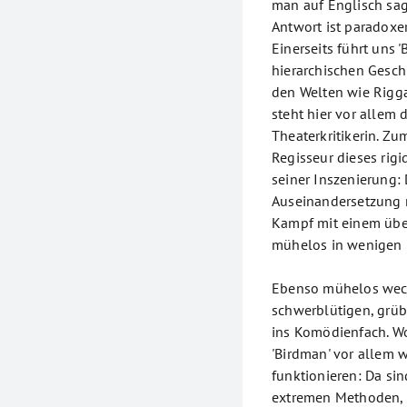
man auf Englisch sag
Antwort ist paradox
Einerseits führt uns 
hierarchischen Gesc
den Welten wie Rigg
steht hier vor allem 
Theaterkritikerin. Z
Regisseur dieses rig
seiner Inszenierung:
Auseinandersetzung 
Kampf mit einem übe
mühelos in wenigen 
Ebenso mühelos wechs
schwerblütigen, grüb
ins Komödienfach. Wo
'Birdman' vor allem 
funktionieren: Da si
extremen Methoden, 