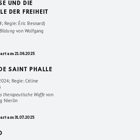
SE UND DIE
LE DER FREIHEIT
; Regie: Éric Besnard)
 Bildung
von
Wolfgang
art am 21.08.2025
 DE SAINT PHALLE
2024; Regie: Céline
)
s therapeutische Waffe
von
g Nierlin
art am 31.07.2025
D