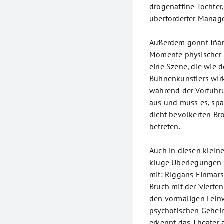
drogenaffine Tochter,
überforderter Manage
Außerdem gönnt Iñárr
Momente physischer S
eine Szene, die wie 
Bühnenkünstlers wirk
während der Vorfüh
aus und muss es, sp
dicht bevölkerten Br
betreten.
Auch in diesen klei
kluge Überlegungen
mit: Riggans Einmars
Bruch mit der 'vierten
den vormaligen Lein
psychotischen Gehei
erkennt das Theater