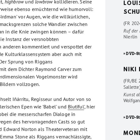
t,
highbrow
und
lowbrow
kollidieren. Seine
LOUI
erweise ebenso ernüchternd wie humorvoll:
SCHU
'Birdman' vor Augen, wie die willkürlichen,
(FR 2024
hmacksgrenzen solche Wandler zwischen
Ruf der
an in die Knie zwingen können – dafür
Nierlin
die Instanz der versnobbten
um anderen kommentiert und verspottet der
ide Kulturklassensystem aber auch mit
» DVD-St
 Der Sprung von Riggans
mit dem Dichter Raymond Carver zum
NIKI
rdimensionalen Vogelmonster wird
(FR/BE 
Bildern vollzogen.
Sallette
Kunst al
elt Iñárritu, Regisseur und Autor von so
Wolfgan
lerischen Epen wie 'Babel' und
Biutiful
', hier
bei die messerscharfen Dialoge in
» DVD-St
wegen des hervorragenden Casts so gut
nd Edward Norton als Theaterveteran mit
MON
Emma Stone als Riggans vernachlässigte,