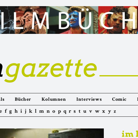
m
gazette
ls
Bücher
Kolumnen
Interviews
Comic
e
f
g
h
i
j
k
l
m
n
o
p
q
r
s
t
u
v
w
x
y
z
im 