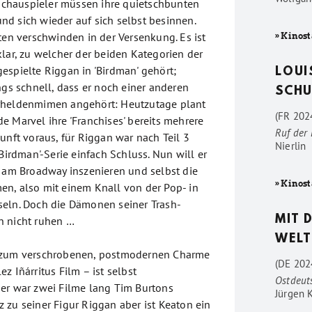
n Schauspieler müssen ihre quietschbunten
d sich wieder auf sich selbst besinnen.
ten verschwinden in der Versenkung. Es ist
» Kinost
klar, zu welcher der beiden Kategorien der
espielte Riggan in 'Birdman' gehört;
LOUI
ngs schnell, dass er noch einer anderen
SCHU
rheldenmimen angehört: Heutzutage plant
(FR 2024
e Marvel ihre 'Franchises' bereits mehrere
Ruf der
unft voraus, für Riggan war nach Teil 3
Nierlin
'Birdman'-Serie einfach Schluss. Nun will er
k am Broadway inszenieren und selbst die
» Kinost
n, also mit einem Knall von der Pop- in
eln. Doch die Dämonen seiner Trash-
MIT 
n nicht ruhen …
WELT
 zum verschrobenen, postmodernen Charme
(DE 202
z Iñárritus Film – ist selbst
Ostdeut
er war zwei Filme lang Tim Burtons
Jürgen 
 zu seiner Figur Riggan aber ist Keaton ein