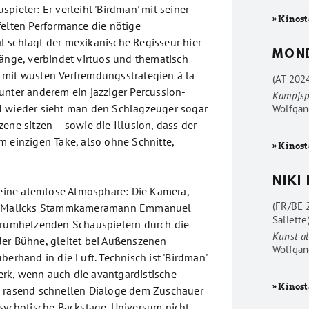
pieler: Er verleiht 'Birdman' mit seiner
» Kinost
felten Performance die nötige
 schlägt der mexikanische Regisseur hier
MON
ränge, verbindet virtuos und thematisch
mit wüsten Verfremdungsstrategien à la
(AT 202
unter anderem ein jazziger Percussion-
Kampfsp
d wieder sieht man den Schlagzeuger sogar
Wolfgan
ene sitzen – sowie die Illusion, dass der
m einzigen Take, also ohne Schnitte,
» Kinost
NIKI
u eine atemlose Atmosphäre: Die Kamera,
(FR/BE 
ce Malicks Stammkameramann Emmanuel
Sallette
erumhetzenden Schauspielern durch die
Kunst al
er Bühne, gleitet bei Außenszenen
Wolfgan
berhand in die Luft. Technisch ist 'Birdman'
rk, wenn auch die avantgardistische
» Kinost
e rasend schnellen Dialoge dem Zuschauer
psychotische Backstage-Universum nicht