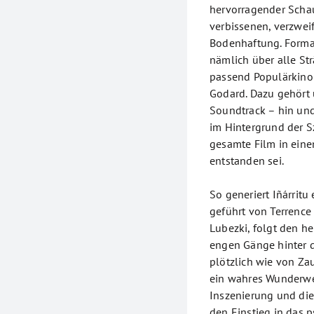
hervorragender Schaus
verbissenen, verzwei
Bodenhaftung. Formal
nämlich über alle St
passend Populärkino 
Godard. Dazu gehört 
Soundtrack – hin un
im Hintergrund der Sz
gesamte Film in eine
entstanden sei.
So generiert Iñárrit
geführt von Terren
Lubezki, folgt den h
engen Gänge hinter d
plötzlich wie von Zau
ein wahres Wunderwe
Inszenierung und di
den Einstieg in das 