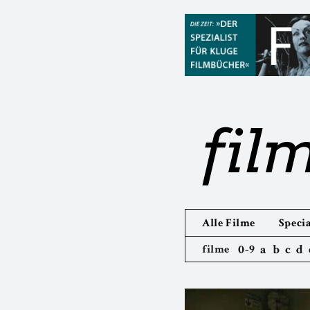
fil
Alle Filme
Specia
0-9
a
b
c
d
filme