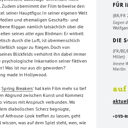
FÜR 
. Zudem übernimmt der Film teilweise den
l seiner Hauptfigur. In seiner eigenen Welt
(BR/FR 2
 Medien und ehemaligen Geschäfts- und
Gegen d
ebene Riggan nämlich tatsächlich über die
Wolfgan
eiten seines
alter egos
Birdman: Er wirbelt
tisch durch die Luft, ist übermenschlich
DIE 
ließlich sogar zu fliegen. Doch von
(FR/BE/
eines Blickfelds verhöhnt ihn dabei immer
Millet)
e psychologische Inkarnation seiner fiktiven
Innere 
er! Was ist nur aus dir geworden?'
Nierlin
tung made in Hollywood.
auf
s
Spring Breakers
' hat kein Film mehr so tief
den Abgrund zwischen Kunst und Kommerz
aktuel
so virtuos mit Anspruch verbunden. Wo
 dem diabolischen Scherz begnügte,
uf Arthouse-Look treffen zu lassen, geht
» DVD-S
ill wissen, was auf dem Spiel steht, wen, wie