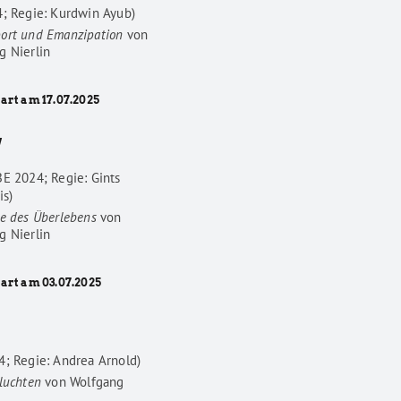
4; Regie: Kurdwin Ayub)
ort und Emanzipation
von
g Nierlin
art am 17.07.2025
W
BE 2024; Regie: Gints
is)
he des Überlebens
von
g Nierlin
tart am 03.07.2025
4; Regie: Andrea Arnold)
luchten
von
Wolfgang