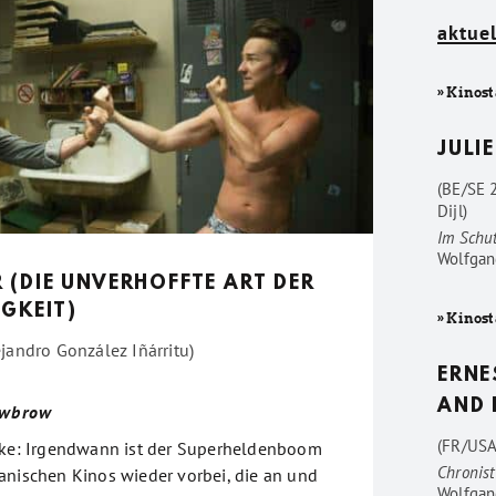
aktuel
» Kinost
JULIE
(BE/SE 
Dijl)
Im Schu
Wolfgan
 (DIE UNVERHOFFTE ART DER
GKEIT)
» Kinost
jandro González Iñárritu)
ERNE
AND 
owbrow
(FR/USA
anke: Irgendwann ist der Superheldenboom
Chronist
anischen Kinos wieder vorbei, die an und
Wolfgan