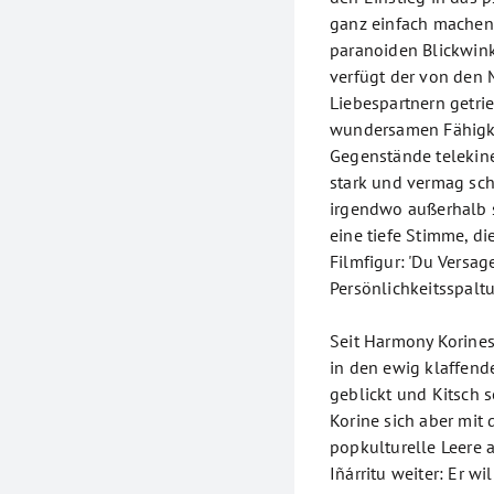
ganz einfach machen
paranoiden Blickwinke
verfügt der von den
Liebespartnern getri
wundersamen Fähigk
Gegenstände telekine
stark und vermag sch
irgendwo außerhalb s
eine tiefe Stimme, di
Filmfigur: 'Du Versag
Persönlichkeitsspal
Seit Harmony Korine
in den ewig klaffen
geblickt und Kitsch 
Korine sich aber mit
popkulturelle Leere a
Iñárritu weiter: Er w