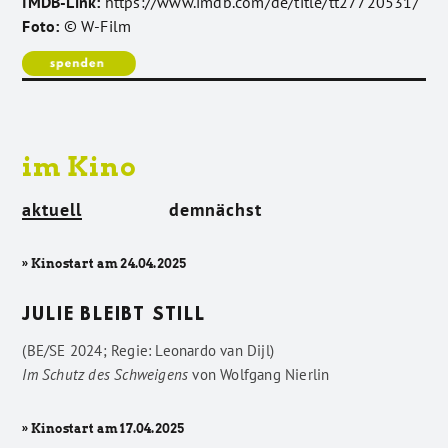
IMDB-Link:
https://www.imdb.com/de/title/tt27720531/
Foto:
© W-Film
im Kino
aktuell
demnächst
» Kinostart am 24.04.2025
JULIE BLEIBT STILL
(BE/SE 2024; Regie: Leonardo van Dijl)
Im Schutz des Schweigens
von
Wolfgang Nierlin
» Kinostart am 17.04.2025