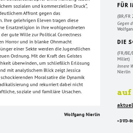
glichem sozialen und kommerziellen Druck“,
FÜR 
deutlichem Affront gegen das
(BR/FR 2
m. Ihre gelehrigen Eleven tragen diese
Gegen d
ine Ersatzreligion in ihre wohlgeordneten
Wolfgan
 der gute Wille zur Political Correctness
den Horror und in blanke Ohnmacht
DIE 
Jünger einer Sekte werden die Jugendlichen
(FR/BE/
euen Ordnung. Mit der Kraft des Geistes
Millet)
ichkeit überwinden, um schließlich Erlösung
Innere 
nd mit analytischem Blick zeigt Jessica
Nierlin
ls schockierenden Moralsatire die Dynamik
dikalisierung und rekurriert dabei nicht
auf
aftliche, soziale und familiäre Ursachen.
aktuel
Wolfgang Nierlin
» DVD-S