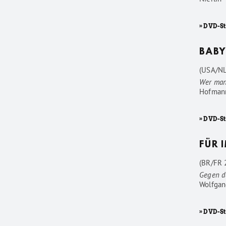
» DVD-S
BABY
(USA/NL
Wer man
Hofman
» DVD-S
FÜR 
(BR/FR 2
Gegen d
Wolfgan
» DVD-St