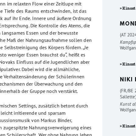
nn im relaxten Flow einer Zeitlupe mit
» Kinost
ie Tiefe des Raums entschwinden, ist das
ick auf ihr Ende. Innere und äußere Ordnung
MON
Entsprechung. Die Kontrolle des Atems, die
in langsames Essen und der bewusste
(AT 202
liche Maß der Nahrungsaufnahme sollen den
Kampfsp
e Selbstreinigung des Körpers fördern. „Je
Wolfgan
sto weniger Essen brauchst du“, heißt es
 Novaks Einfluss auf die Jugendlichen aber
» Kinost
pulativer. Dabei wird die allmähliche,
e Verhaltensänderung der Schülerinnen
NIKI
Mechanismen der Überwachung und den
(FR/BE 
innerhalb der Gruppe noch verstärkt.
Sallette
Kunst al
mischen Settings, zusätzlich betont durch
Wolfgan
leicht irritierende und sparsam
ussionsmusik von Markus Binder,
» Kinost
sch zugespitzte Nahrungsverweigerung eines
rten Schülerschaft. „Wer ohne Nahrung leben