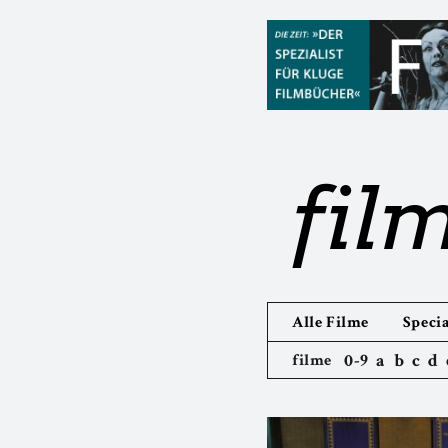
fil
Alle Filme
Specia
0-9
a
b
c
d
filme