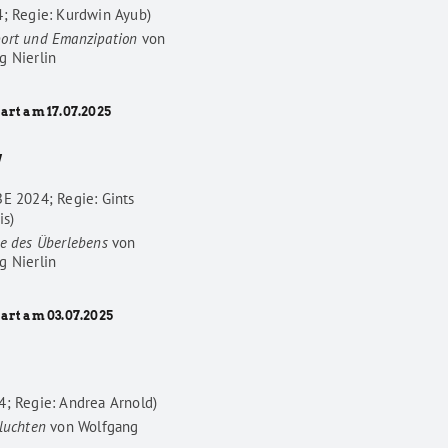
4; Regie: Kurdwin Ayub)
ort und Emanzipation
von
g Nierlin
art am 17.07.2025
W
BE 2024; Regie: Gints
is)
he des Überlebens
von
g Nierlin
tart am 03.07.2025
4; Regie: Andrea Arnold)
luchten
von
Wolfgang