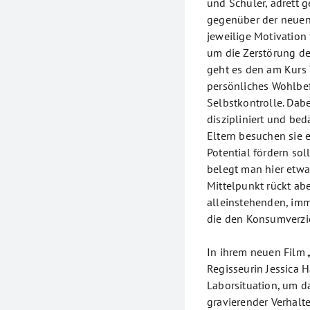
und Schüler, adrett 
gegenüber der neuen 
jeweilige Motivation
um die Zerstörung d
geht es den am Kurs
persönliches Wohlbef
Selbstkontrolle. Dabe
diszipliniert und bed
Eltern besuchen sie ei
Potential fördern sol
belegt man hier etwa
Mittelpunkt rückt abe
alleinstehenden, imm
die den Konsumverzic
In ihrem neuen Film „
Regisseurin Jessica H
Laborsituation, um d
gravierender Verhal