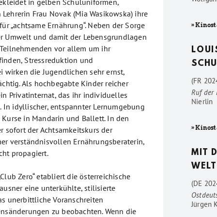
gekleidet in gelben Schuluniformen,
Lehrerin Frau Novak (Mia Wasikowska) ihre
 für „achtsame Ernährung“. Neben der Sorge
» Kinost
er Umwelt und damit der Lebensgrundlagen
 Teilnehmenden vor allem um ihr
LOUI
inden, Stressreduktion und
SCHU
i wirken die Jugendlichen sehr ernst,
(FR 2024
ächtig. Als hochbegabte Kinder reicher
Ruf der
n Privatinternat, das ihr individuelles
Nierlin
l. In idyllischer, entspannter Lernumgebung
 Kurse in Mandarin und Ballett. In den
» Kinost
r sofort der Achtsamkeitskurs der
er verständnisvollen Ernährungsberaterin,
ht propagiert.
MIT 
WELT
Club Zero“ etabliert die österreichische
(DE 202
ausner eine unterkühlte, stilisierte
Ostdeut
as unerbittliche Voranschreiten
Jürgen 
tensänderungen zu beobachten. Wenn die