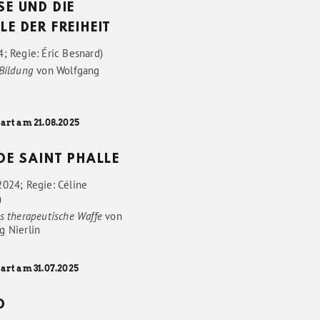
SE UND DIE
LE DER FREIHEIT
; Regie: Éric Besnard)
 Bildung
von
Wolfgang
art am 21.08.2025
 DE SAINT PHALLE
2024; Regie: Céline
)
s therapeutische Waffe
von
g Nierlin
art am 31.07.2025
D