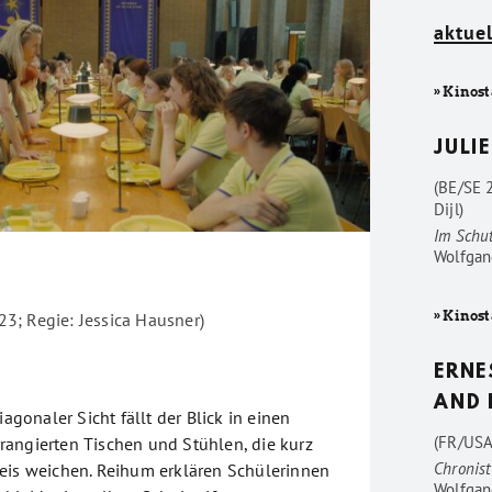
aktuel
» Kinost
JULIE
(BE/SE 
Dijl)
Im Schu
Wolfgan
» Kinost
; Regie: Jessica Hausner)
ERNE
AND 
iagonaler Sicht fällt der Blick in einen
(FR/USA
angierten Tischen und Stühlen, die kurz
Chronist
eis weichen. Reihum erklären Schülerinnen
Wolfgan