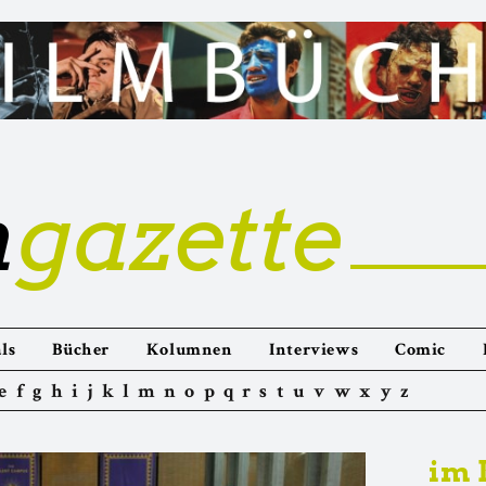
m
gazette
ls
Bücher
Kolumnen
Interviews
Comic
e
f
g
h
i
j
k
l
m
n
o
p
q
r
s
t
u
v
w
x
y
z
im 