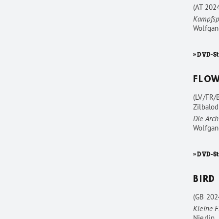
(AT 202
Kampfsp
Wolfgan
» DVD-St
FLO
(LV/FR/
Zilbalod
Die Arc
Wolfgan
» DVD-S
BIRD
(GB 202
Kleine F
Nierlin