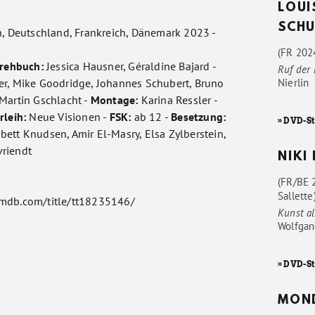
LOUI
SCHU
n, Deutschland, Frankreich, Dänemark 2023 -
(FR 2024
rehbuch:
Jessica Hausner, Géraldine Bajard -
Ruf der
r, Mike Goodridge, Johannes Schubert, Bruno
Nierlin
Martin Gschlacht -
Montage:
Karina Ressler -
rleih:
Neue Visionen -
FSK:
ab 12 -
Besetzung:
» DVD-St
ett Knudsen, Amir El-Masry, Elsa Zylberstein,
riendt
NIKI
(FR/BE 
Sallette
imdb.com/title/tt18235146/
Kunst al
Wolfgan
» DVD-St
MON