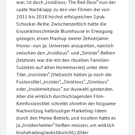
war; ist doch „Insidious: The Red Door“ nun der
späte Nachklapp zu den vier Filmen der von
2011 bis 2018 höchst erfolgreichen Spuk-
Schocker-Reihe. Zwischenzeitlich hatte die
Gruselkinoschmiede Blumhouse in Erwägung
gezogen, einen Mashup zweier Zehnerjahre-
Horror- nun ja: Universen anzupeilen, nämlich
zwischen den „Insidious“- und „Sinister“-Reihen
(letzteres war die mit den rituellen Familien-
Suiziden auf alten Homemovies) unter dem
Titel „Insinister“. (Vielleicht hätten ja noch die
Fusionstitel „Insister“, „Sinidious“, „Sinnlous“
oder „Insiderwitzious“ zur Auswahl gestanden.
Aber die wirklich durchschlagenden Film-
Kernfusionstitel schreibt ohnehin der folgsame
Nachvollzug halblustiger Marketing-Ideen
durch den Meme-Betrieb, und insofern hätte es
ja „Insidenheimer“ heißen müssen, um wirklich
bruhahadasglaubstdunicht.) (Oder