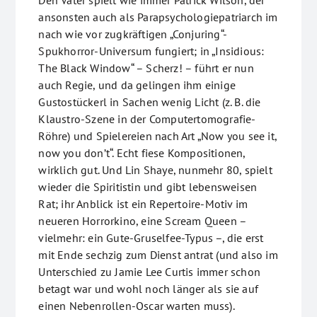
Den Vater spielt wie immer Patrick Wilson, der
ansonsten auch als Parapsychologiepatriarch im
nach wie vor zugkräftigen „Conjuring“-
Spukhorror-Universum fungiert; in „Insidious:
The Black Window“ – Scherz! – führt er nun
auch Regie, und da gelingen ihm einige
Gustostückerl in Sachen wenig Licht (z. B. die
Klaustro-Szene in der Computertomografie-
Röhre) und Spielereien nach Art „Now you see it,
now you don’t“. Echt fiese Kompositionen,
wirklich gut. Und Lin Shaye, nunmehr 80, spielt
wieder die Spiritistin und gibt lebensweisen
Rat; ihr Anblick ist ein Repertoire-Motiv im
neueren Horrorkino, eine Scream Queen –
vielmehr: ein Gute-Gruselfee-Typus –, die erst
mit Ende sechzig zum Dienst antrat (und also im
Unterschied zu Jamie Lee Curtis immer schon
betagt war und wohl noch länger als sie auf
einen Nebenrollen-Oscar warten muss).