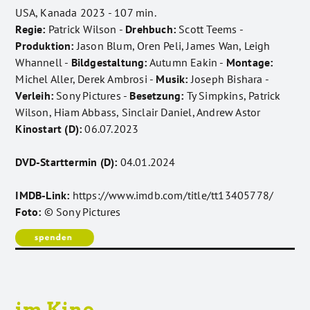
USA, Kanada 2023 - 107 min.
Regie:
Patrick Wilson -
Drehbuch:
Scott Teems -
Produktion:
Jason Blum, Oren Peli, James Wan, Leigh
Whannell -
Bildgestaltung:
Autumn Eakin -
Montage:
Michel Aller, Derek Ambrosi -
Musik:
Joseph Bishara -
Verleih:
Sony Pictures -
Besetzung:
Ty Simpkins, Patrick
Wilson, Hiam Abbass, Sinclair Daniel, Andrew Astor
Kinostart (D):
06.07.2023
DVD-Starttermin (D):
04.01.2024
IMDB-Link:
https://www.imdb.com/title/tt13405778/
Foto:
© Sony Pictures
im Kino