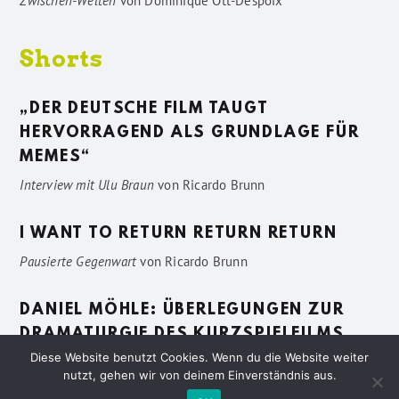
Zwischen-Welten
von
Dominique Ott-Despoix
Shorts
„DER DEUTSCHE FILM TAUGT
HERVORRAGEND ALS GRUNDLAGE FÜR
MEMES“
Interview mit Ulu Braun
von
Ricardo Brunn
I WANT TO RETURN RETURN RETURN
Pausierte Gegenwart
von
Ricardo Brunn
DANIEL MÖHLE: ÜBERLEGUNGEN ZUR
DRAMATURGIE DES KURZSPIELFILMS
Diese Website benutzt Cookies. Wenn du die Website weiter
Vage Beschreibungen
von
Sven Pötting
nutzt, gehen wir von deinem Einverständnis aus.