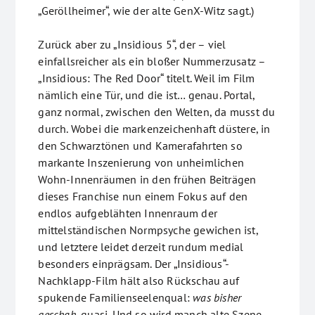
„Geröllheimer“, wie der alte GenX-Witz sagt.)
Zurück aber zu „Insidious 5“, der – viel
einfallsreicher als ein bloßer Nummerzusatz –
„Insidious: The Red Door“ titelt. Weil im Film
nämlich eine Tür, und die ist… genau. Portal,
ganz normal, zwischen den Welten, da musst du
durch. Wobei die markenzeichenhaft düstere, in
den Schwarztönen und Kamerafahrten so
markante Inszenierung von unheimlichen
Wohn-Innenräumen in den frühen Beiträgen
dieses Franchise nun einem Fokus auf den
endlos aufgeblähten Innenraum der
mittelständischen Normpsyche gewichen ist,
und letztere leidet derzeit rundum medial
besonders einprägsam. Der „Insidious“-
Nachklapp-Film hält also Rückschau auf
spukende Familienseelenqual:
was bisher
geschah,
quasi. Und so wird manch alte Szene