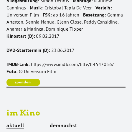
Bildgestaltung:
Simon Dennis -
Montage:
Matthew
Cannings -
Musik:
Cristobal Tapia De Veer -
Verleih:
Universum Film -
FSK:
ab 16 Jahren -
Besetzung:
Gemma
Arterton, Sennia Nanua, Glenn Close, Paddy Considine,
Anamaria Marinca, Dominique Tipper
Kinostart (D):
09.02.2017
DVD-Starttermin (D):
23.06.2017
IMDB-Link:
https://www.imdb.com/title/tt4547056/
Foto:
© Universum Film
im Kino
aktuell
demnächst