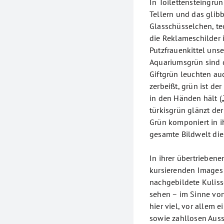
In Toilettensteingrün
Tellern und das glibb
Glasschüsselchen, t
die Reklameschilder 
Putzfrauenkittel unse
Aquariumsgrün sind 
Giftgrün leuchten au
zerbeißt, grün ist de
in den Händen hält („
türkisgrün glänzt der 
Grün komponiert in i
gesamte Bildwelt die
In ihrer übertriebene
kursierenden Images 
nachgebildete Kulis
sehen – im Sinne von
hier viel, vor allem 
sowie zahllosen Auss