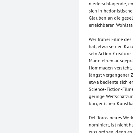
niederschlagende, e
sich in hedonistisch
Glauben an die gesel
erreichbaren Wohlsta
Wer früher Filme des
hat, etwa seinen Kake
sein Action-Creature-
Mann einen ausgepräg
Hommagen versteht, d
längst vergangener Ze
etwa bediente sich 
Science-Fiction-Filme
geringe Wertschätzun
bürgerlichen Kunstk
Del Toros neues Werk,
nominiert, ist nicht
zuzuordnen, denn es i