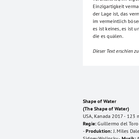
Einzigartigkeit verma
der Lage ist, das ver
im vermeintlich böse
es ist keines, es ist
die es quälen.
Dieser Text erschien zu
Shape of Water
(The Shape of Water)
USA, Kanada 2017 - 123 m
Regie:
Guillermo del Toro
-
Produktion:
J. Miles Dal
Sidney Wolinsky -
Musik:
A