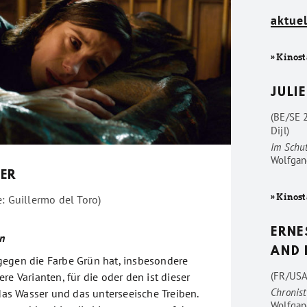
aktuel
» Kinost
JULIE
(BE/SE 
Dijl)
Im Schu
Wolfgan
ER
» Kinost
: Guillermo del Toro)
ERNE
n
AND 
egen die Farbe Grün hat, insbesondere
(FR/USA
re Varianten, für die oder den ist dieser
Chronist
 das Wasser und das unterseeische Treiben.
Wolfgan