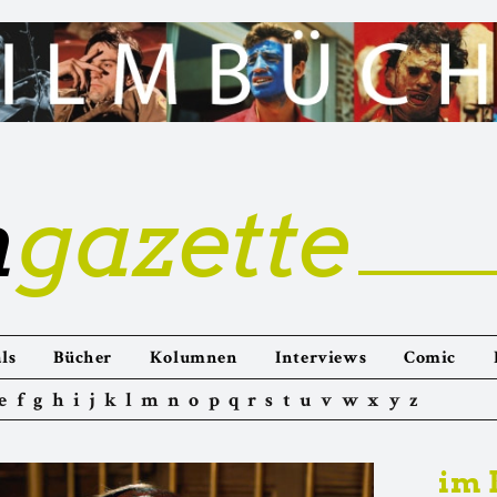
m
gazette
ls
Bücher
Kolumnen
Interviews
Comic
e
f
g
h
i
j
k
l
m
n
o
p
q
r
s
t
u
v
w
x
y
z
im 