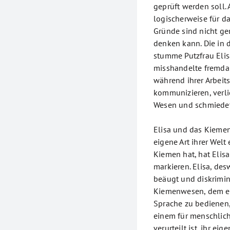
geprüft werden soll. 
logischerweise für d
Gründe sind nicht ge
denken kann. Die in 
stumme Putzfrau Elis
misshandelte fremda
während ihrer Arbeits
kommunizieren, verlie
Wesen und schmiedet 
Elisa und das Kiemen
eigene Art ihrer Wel
Kiemen hat, hat Elis
markieren. Elisa, de
beäugt und diskrimin
Kiemenwesen, dem es 
Sprache zu bedienen
einem für menschlic
verurteilt ist, ihr ei