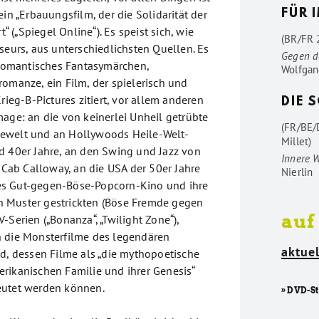
ein „Erbauungsfilm, der die Solidarität der
FÜR 
(„Spiegel Online“). Es speist sich, wie
(BR/FR 2
seurs, aus unterschiedlichsten Quellen. Es
Gegen d
, romantisches Fantasymärchen,
Wolfgan
romanze, ein Film, der spielerisch und
Krieg-B-Pictures zitiert, vor allem anderen
DIE 
mage: an die von keinerlei Unheil getrübte
(FR/BE/
ewelt und an Hollywoods Heile-Welt-
Millet)
d 40er Jahre, an den Swing und Jazz von
Innere 
ab Calloway, an die USA der 50er Jahre
Nierlin
s Gut-gegen-Böse-Popcorn-Kino und ihre
 Muster gestrickten (Böse Fremde gegen
auf
-Serien („Bonanza“, „Twilight Zone“),
n die Monsterfilme des legendären
aktuel
ld, dessen Filme als „die mythopoetische
rikanischen Familie und ihrer Genesis“
eutet werden können.
» DVD-S