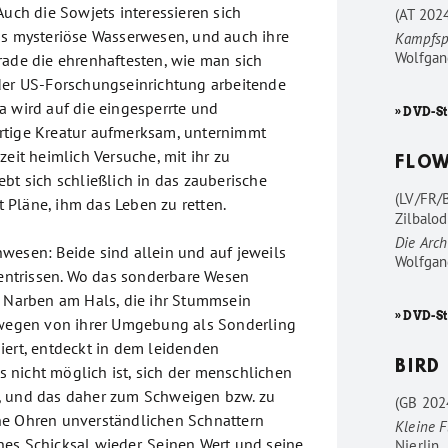
Auch die Sowjets interessieren sich
(AT 202
as mysteriöse Wasserwesen, und auch ihre
Kampfsp
Wolfgan
rade die ehrenhaftesten, wie man sich
der US-Forschungseinrichtung arbeitende
a wird auf die eingesperrte und
» DVD-St
rtige Kreatur aufmerksam, unternimmt
zeit heimlich Versuche, mit ihr zu
FLO
bt sich schließlich in das zauberische
(LV/FR/
Pläne, ihm das Leben zu retten.
Zilbalod
Die Arc
wesen: Beide sind allein und auf jeweils
Wolfgan
t entrissen. Wo das sonderbare Wesen
a Narben am Hals, die ihr Stummsein
» DVD-S
swegen von ihrer Umgebung als Sonderling
iert, entdeckt in dem leidenden
BIRD
nicht möglich ist, sich der menschlichen
, und das daher zum Schweigen bzw. zu
(GB 202
he Ohren unverständlichen Schnattern
Kleine F
genes Schicksal wieder. Seinen Wert und seine
Nierlin