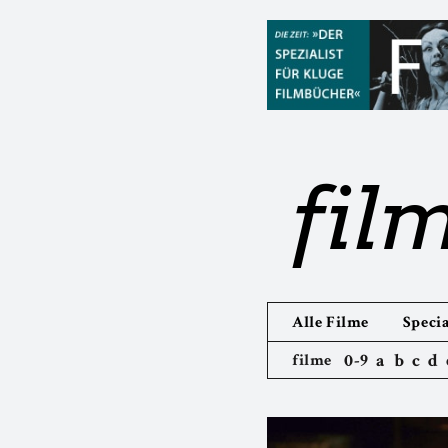
fil
Alle Filme
Specia
0-9
a
b
c
d
filme