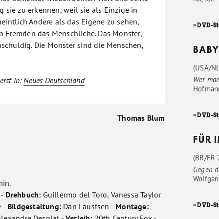
g sie zu erkennen, weil sie als Einzige in
meintlich Andere als das Eigene zu sehen,
» DVD-S
n Fremden das Menschliche. Das Monster,
 unschuldig. Die Monster sind die Menschen,
BABY
(USA/NL
Wer man
erst in:
Neues Deutschland
Hofman
» DVD-S
Thomas Blum
FÜR 
(BR/FR 2
Gegen d
Wolfgan
in.
 -
Drehbuch:
Guillermo del Toro, Vanessa Taylor
e -
Bildgestaltung:
Dan Laustsen -
Montage:
» DVD-St
lexandre Desplat -
Verleih:
20th Century Fox -