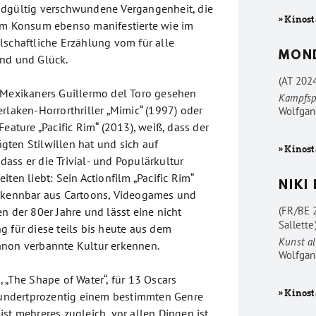
ndgültig verschwundene Vergangenheit, die
» Kinost
em Konsum ebenso manifestierte wie im
lschaftliche Erzählung vom für alle
MON
nd und Glück.
(AT 202
 Mexikaners Guillermo del Toro gesehen
Kampfsp
rlaken-Horrorthriller „Mimic“ (1997) oder
Wolfgan
Feature „Pacific Rim“ (2013), weiß, dass der
ten Stilwillen hat und sich auf
» Kinost
ass er die Trivial- und Populärkultur
iten liebt: Sein Actionfilm „Pacific Rim“
NIKI
erkennbar aus Cartoons, Videogames und
(FR/BE 
n der 80er Jahre und lässt eine nicht
Sallette
g für diese teils bis heute aus dem
Kunst al
anon verbannte Kultur erkennen.
Wolfgan
 „The Shape of Water“, für 13 Oscars
» Kinost
 hundertprozentig einem bestimmten Genre
st mehreres zugleich, vor allen Dingen ist