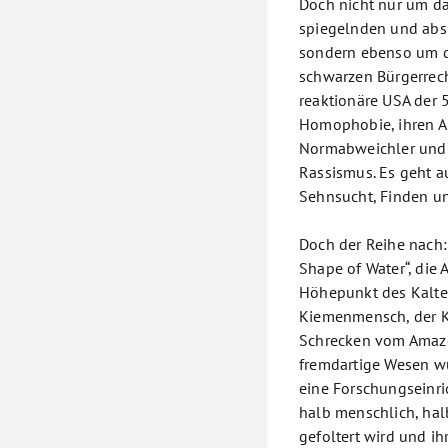
Doch nicht nur um das
spiegelnden und absp
sondern ebenso um d
schwarzen Bürgerrec
reaktionäre USA der 
Homophobie, ihren A
Normabweichler und g
Rassismus. Es geht a
Sehnsucht, Finden un
Doch der Reihe nach:
Shape of Water“, die 
Höhepunkt des Kalten 
Kiemenmensch, der Kr
Schrecken vom Amazo
fremdartige Wesen wu
eine Forschungseinri
halb menschlich, hal
gefoltert wird und i