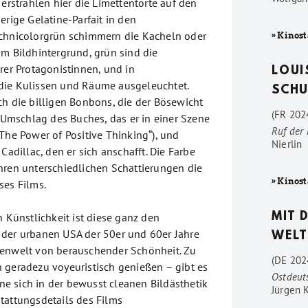
 erstrahlen hier die Limettentorte auf den
erige Gelatine-Parfait in den
echnicolorgrün schimmern die Kacheln oder
» Kinost
im Bildhintergrund, grün sind die
rer Protagonistinnen, und in
LOUI
die Kulissen und Räume ausgeleuchtet.
SCHU
ch die billigen Bonbons, die der Bösewicht
(FR 2024
r Umschlag des Buches, das er in einer Szene
Ruf der
The Power of Positive Thinking“), und
Nierlin
Cadillac, den er sich anschafft. Die Farbe
hren unterschiedlichen Schattierungen die
» Kinost
ses Films.
n Künstlichkeit ist diese ganz den
MIT 
der urbanen USA der 50er und 60er Jahre
WELT
senwelt von berauschender Schönheit. Zu
(DE 202
 geradezu voyeuristisch genießen – gibt es
Ostdeut
eine sich in der bewusst cleanen Bildästhetik
Jürgen 
tattungsdetails des Films