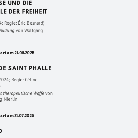
SE UND DIE
LE DER FREIHEIT
; Regie: Éric Besnard)
 Bildung
von
Wolfgang
art am 21.08.2025
 DE SAINT PHALLE
2024; Regie: Céline
)
s therapeutische Waffe
von
g Nierlin
art am 31.07.2025
D