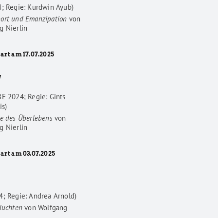
4; Regie: Kurdwin Ayub)
ort und Emanzipation
von
g Nierlin
art am 17.07.2025
W
BE 2024; Regie: Gints
is)
he des Überlebens
von
g Nierlin
tart am 03.07.2025
4; Regie: Andrea Arnold)
luchten
von
Wolfgang