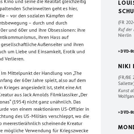
 Kino und seine die Realität gleichzeitig
LOUI
altenden Scheinwelten geht es hier,
SCHU
ie – vor den sozialen Kämpfen der
(FR 2024
htsbewegung – durch und durch
Ruf der
50er und 60er und ihre Obsessionen: ihre
Nierlin
ntikommunismus, ihren Hass auf
esellschaftliche Außenseiter und ihren
uch um Liebe und Einsamkeit, Erotik und
» DVD-St
d Verlieren.
NIKI
 Im Mittelpunkt der Handlung von „The
(FR/BE 
Anfang der 60er Jahre spielt, also auf dem
Sallette
Krieges angesiedelt ist, steht eine Art
Kunst al
eatur aus Jack Arnolds Filmklassiker „Der
Wolfgan
nas“ (1954) nicht ganz unähnlich. Das
rde von einem reaktionären US-Offizier in
» DVD-St
chtung des US-Militärs verschleppt, wo die
b meerestierähnlich scheinende Kreatur
MON
hre mögliche Verwendung für Kriegszwecke