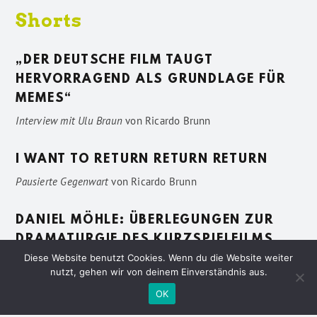
Shorts
„DER DEUTSCHE FILM TAUGT
HERVORRAGEND ALS GRUNDLAGE FÜR
MEMES“
Interview mit Ulu Braun
von
Ricardo Brunn
I WANT TO RETURN RETURN RETURN
Pausierte Gegenwart
von
Ricardo Brunn
DANIEL MÖHLE: ÜBERLEGUNGEN ZUR
DRAMATURGIE DES KURZSPIELFILMS
Diese Website benutzt Cookies. Wenn du die Website weiter
Vage Beschreibungen
von
Sven Pötting
nutzt, gehen wir von deinem Einverständnis aus.
OK
Datenschutzerklärung