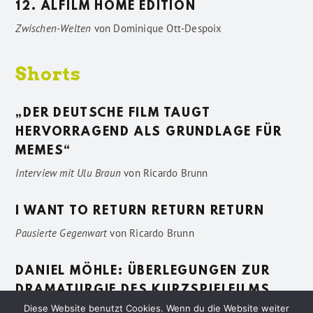
12. ALFILM HOME EDITION
Zwischen-Welten
von
Dominique Ott-Despoix
Shorts
„DER DEUTSCHE FILM TAUGT
HERVORRAGEND ALS GRUNDLAGE FÜR
MEMES“
Interview mit Ulu Braun
von
Ricardo Brunn
I WANT TO RETURN RETURN RETURN
Pausierte Gegenwart
von
Ricardo Brunn
DANIEL MÖHLE: ÜBERLEGUNGEN ZUR
DRAMATURGIE DES KURZSPIELFILMS
Diese Website benutzt Cookies. Wenn du die Website weiter
Vage Beschreibungen
von
Sven Pötting