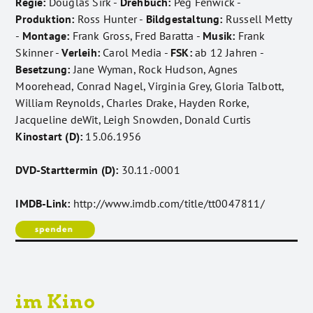
Regie:
Douglas Sirk -
Drehbuch:
Peg Fenwick -
Produktion:
Ross Hunter -
Bildgestaltung:
Russell Metty
-
Montage:
Frank Gross, Fred Baratta -
Musik:
Frank
Skinner -
Verleih:
Carol Media -
FSK:
ab 12 Jahren -
Besetzung:
Jane Wyman, Rock Hudson, Agnes
Moorehead, Conrad Nagel, Virginia Grey, Gloria Talbott,
William Reynolds, Charles Drake, Hayden Rorke,
Jacqueline deWit, Leigh Snowden, Donald Curtis
Kinostart (D):
15.06.1956
DVD-Starttermin (D):
30.11.-0001
IMDB-Link:
http://www.imdb.com/title/tt0047811/
im Kino