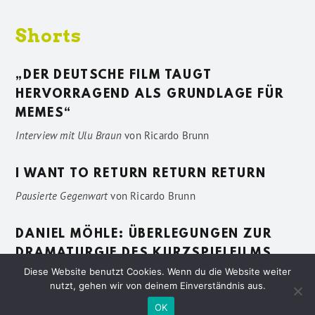
Shorts
„DER DEUTSCHE FILM TAUGT
HERVORRAGEND ALS GRUNDLAGE FÜR
MEMES“
Interview mit Ulu Braun
von
Ricardo Brunn
I WANT TO RETURN RETURN RETURN
Pausierte Gegenwart
von
Ricardo Brunn
DANIEL MÖHLE: ÜBERLEGUNGEN ZUR
DRAMATURGIE DES KURZSPIELFILMS
Diese Website benutzt Cookies. Wenn du die Website weiter
Vage Beschreibungen
von
Sven Pötting
nutzt, gehen wir von deinem Einverständnis aus.
OK
Datenschutzerklärung