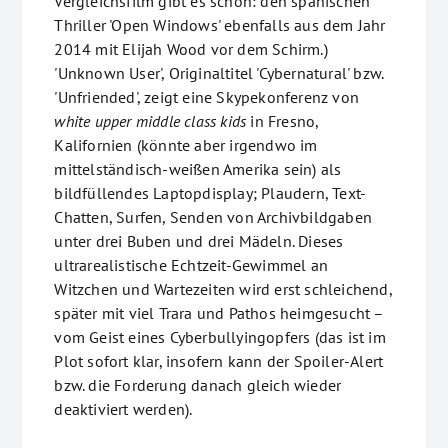
Vergleichsfilm gibt es schon: den spanischen
Thriller 'Open Windows' ebenfalls aus dem Jahr
2014 mit Elijah Wood vor dem Schirm.)
'Unknown User', Originaltitel 'Cybernatural' bzw.
'Unfriended', zeigt eine Skypekonferenz von
white upper middle class kids
in Fresno,
Kalifornien (könnte aber irgendwo im
mittelständisch-weißen Amerika sein) als
bildfüllendes Laptopdisplay; Plaudern, Text-
Chatten, Surfen, Senden von Archivbildgaben
unter drei Buben und drei Mädeln. Dieses
ultrarealistische Echtzeit-Gewimmel an
Witzchen und Wartezeiten wird erst schleichend,
später mit viel Trara und Pathos heimgesucht –
vom Geist eines Cyberbullyingopfers (das ist im
Plot sofort klar, insofern kann der Spoiler-Alert
bzw. die Forderung danach gleich wieder
deaktiviert werden).