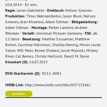
USA 2014 - 82 min.
Regie:
Levan Gabriadze -
Drehbuch:
Nelson Greaves -
Produktion:
Timur Bekmambetov, Jason Blum, Nelson
Greaves, Alan Khamoui, Adam Sidman -
Bildgestaltung:
Adam Sidman -
Montage:
Parker Laramie, Andrew
Wesman -
Verleih:
Universal Pictures Germany -
FSK:
ab
12 Jahre -
Besetzung:
Heather Sossaman, Matthew
Bohrer, Courtney Halverson, Shelley Hennig, Moses Jacob
Storm, Will Peltz, Renee Olstead, Jacob Wysocki, Mickey
River, Cal Barnes, Christa Hartsock, Darell M. Davie
Kinostart (D):
16.07.2015
DVD-Starttermin (D):
30.11.-0001
IMDB-Link:
http://www.imdb.com/title/tt3713166/