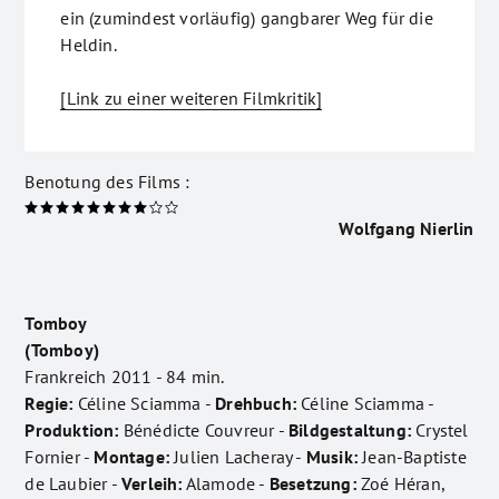
ein (zumindest vorläufig) gangbarer Weg für die
Heldin.
[Link zu einer weiteren Filmkritik]
Benotung des Films :
Wolfgang Nierlin
Tomboy
(Tomboy)
Frankreich 2011 - 84 min.
Regie:
Céline Sciamma -
Drehbuch:
Céline Sciamma -
Produktion:
Bénédicte Couvreur -
Bildgestaltung:
Crystel
Fornier -
Montage:
Julien Lacheray -
Musik:
Jean-Baptiste
de Laubier -
Verleih:
Alamode -
Besetzung:
Zoé Héran,