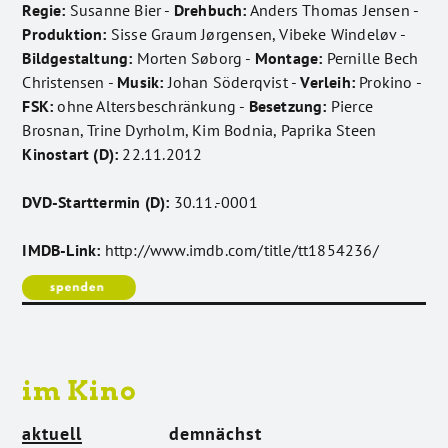
Regie:
Susanne Bier -
Drehbuch:
Anders Thomas Jensen -
Produktion:
Sisse Graum Jørgensen, Vibeke Windeløv -
Bildgestaltung:
Morten Søborg -
Montage:
Pernille Bech
Christensen -
Musik:
Johan Söderqvist -
Verleih:
Prokino -
FSK:
ohne Altersbeschränkung -
Besetzung:
Pierce
Brosnan, Trine Dyrholm, Kim Bodnia, Paprika Steen
Kinostart (D):
22.11.2012
DVD-Starttermin (D):
30.11.-0001
IMDB-Link:
http://www.imdb.com/title/tt1854236/
im Kino
aktuell
demnächst