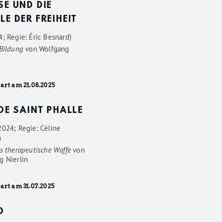
SE UND DIE
LE DER FREIHEIT
; Regie: Éric Besnard)
 Bildung
von
Wolfgang
art am 21.08.2025
 DE SAINT PHALLE
2024; Regie: Céline
)
s therapeutische Waffe
von
g Nierlin
art am 31.07.2025
D