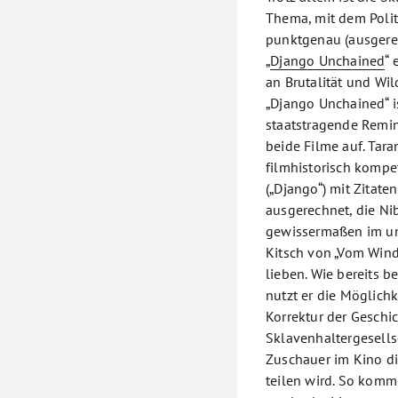
Thema, mit dem Poli
punktgenau (ausgerec
„
Django Unchained
“ 
an Brutalität und Wi
„Django Unchained“ i
staatstragende Remi
beide Filme auf. Tar
filmhistorisch kompe
(„Django“) mit Zitaten
ausgerechnet, die Ni
gewissermaßen im un
Kitsch von „Vom Wind
lieben. Wie bereits b
nutzt er die Möglichk
Korrektur der Geschi
Sklavenhaltergesellsc
Zuschauer im Kino di
teilen wird. So komm