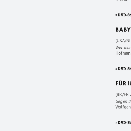
» DVD-S
BABY
(USA/NL
Wer man
Hofman
» DVD-S
FÜR 
(BR/FR 2
Gegen d
Wolfgan
» DVD-St