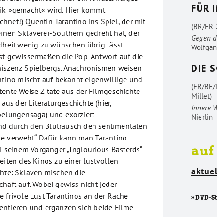
tik »gemacht« wird. Hier kommt
FÜR 
hnet!) Quentin Tarantino ins Spiel, der mit
(BR/FR 2
einen Sklaverei-Southern gedreht hat, der
Gegen d
ldheit wenig zu wünschen übrig lässt.
Wolfgan
st gewissermaßen die Pop-Antwort auf die
niszenz Spielbergs. Anachronismen weisen
DIE 
antino mischt auf bekannt eigenwillige und
(FR/BE/
tente Weise Zitate aus der Filmgeschichte
Millet)
 aus der Literaturgeschichte (hier,
Innere 
belungensaga) und exorziert
Nierlin
d durch den Blutrausch den sentimentalen
e verweht“. Dafür kann man Tarantino
auf
ei seinem Vorgänger „Inglourious Basterds“
eiten des Kinos zu einer lustvollen
aktuel
chte: Sklaven mischen die
haft auf. Wobei gewiss nicht jeder
e frivole Lust Tarantinos an der Rache
» DVD-S
entieren und ergänzen sich beide Filme