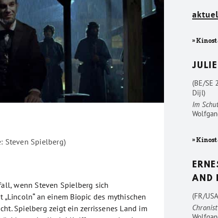
aktuel
» Kinost
JULIE
(BE/SE 
Dijl)
Im Schu
Wolfgan
» Kinost
e: Steven Spielberg)
ERNE
AND 
fall, wenn Steven Spielberg sich
(FR/USA
it „Lincoln“ an einem Biopic des mythischen
Chronist
ht. Spielberg zeigt ein zerrissenes Land im
Wolfgan