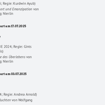
4; Regie: Kurdwin Ayub)
ort und Emanzipation
von
g Nierlin
art am 17.07.2025
W
BE 2024; Regie: Gints
is)
he des Überlebens
von
g Nierlin
tart am 03.07.2025
4; Regie: Andrea Arnold)
luchten
von
Wolfgang