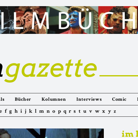
m
gazette
ls
Bücher
Kolumnen
Interviews
Comic
e
f
g
h
i
j
k
l
m
n
o
p
q
r
s
t
u
v
w
x
y
z
im 