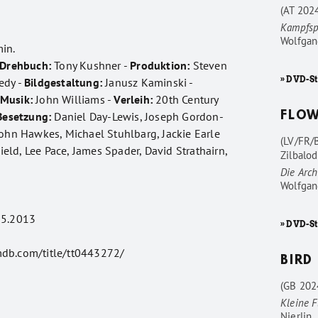
(AT 202
Kampfsp
Wolfgan
in.
Drehbuch:
Tony Kushner -
Produktion:
Steven
» DVD-St
edy -
Bildgestaltung:
Janusz Kaminski -
Musik:
John Williams -
Verleih:
20th Century
Besetzung:
Daniel Day-Lewis, Joseph Gordon-
FLO
John Hawkes, Michael Stuhlbarg, Jackie Earle
(LV/FR/
Field, Lee Pace, James Spader, David Strathairn,
Zilbalod
Die Arc
Wolfgan
5.2013
» DVD-S
mdb.com/title/tt0443272/
BIRD
(GB 202
Kleine F
Nierlin