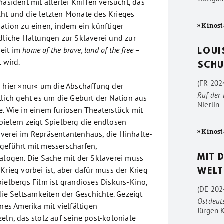
räsident mit allerlei Kniffen versucht, das
ht und die letzten Monate des Krieges
ation zu einen, indem ein künftiger
» Kinost
edliche Haltungen zur Sklaverei und zur
eit im
home of the brave, land of the free
–
LOUI
 wird.
SCHU
(FR 2024
s hier »nur« um die Abschaffung der
Ruf der
tlich geht es um die Geburt der Nation aus
Nierlin
e. Wie in einem furiosen Theaterstück mit
pielern zeigt Spielberg die endlosen
» Kinost
verei im Repräsentantenhaus, die Hinhalte-
geführt mit messerscharfen,
ialogen. Die Sache mit der Sklaverei muss
MIT 
Krieg vorbei ist, aber dafür muss der Krieg
WELT
ielbergs Film ist grandioses Diskurs-Kino,
(DE 202
 die Seltsamkeiten der Geschichte. Gezeigt
Ostdeut
enes Amerika mit vielfältigen
Jürgen 
eln, das stolz auf seine post-koloniale