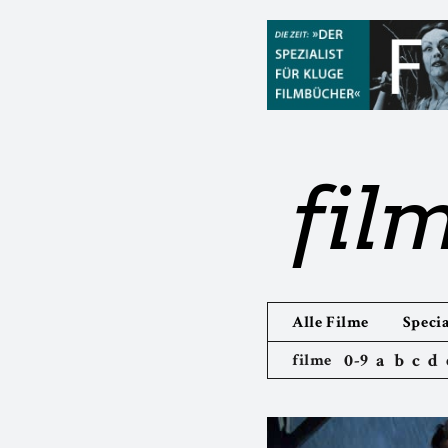
fil
Alle Filme
Specia
0-9
a
b
c
d
filme