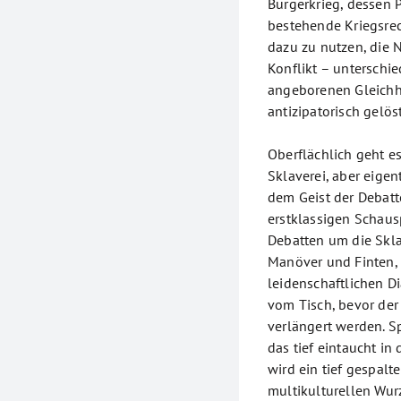
Bürgerkrieg, dessen P
bestehende Kriegsrec
dazu zu nutzen, die N
Konflikt – unterschi
angeborenen Gleichh
antizipatorisch gelöst
Oberflächlich geht e
Sklaverei, aber eigen
dem Geist der Debatt
erstklassigen Schaus
Debatten um die Skla
Manöver und Finten, 
leidenschaftlichen D
vom Tisch, bevor der 
verlängert werden. Sp
das tief eintaucht in
wird ein tief gespalt
multikulturellen Wurz