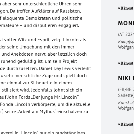
m aber sehr unterschiedliche Uhren sehr
» Kinost
gen. Da treffen Aufklärer auf Rassisten,
auf eloquente Demokraten und politische
MON
 Amateure – und disputieren engagiert.
(AT 202
st voller Witz und Esprit, zeigt Lincoln als
Kampfsp
 der seine Umgebung mit den immer
Wolfgan
 und Anekdoten nervt, aber letztlich doch
 ruhend geduldig ist, um sein Projekt
» Kinost
de durchzusetzen. Daniel Day Lewis verleiht
« sehr menschliche Züge und spielt doch
NIKI
rne einmal zur Silhouette in einem
(FR/BE 
stilisiert wird. Jedenfalls lohnt sich ein
Sallette
auf John Fords „Der junge Mr. Lincoln“
Kunst al
 Fonda Lincoln verkörperte, um die aktuelle
Wolfgan
“, seine „Arbeit am Mythos“ einschätzen zu
» Kinost
klaverei in „Lincoln“ nur ein randständiges