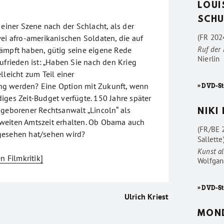
LOUI
SCHU
 einer Szene nach der Schlacht, als der
(FR 2024
wei afro-amerikanischen Soldaten, die auf
Ruf der
ämpft haben, gütig seine eigene Rede
Nierlin
ufrieden ist: „Haben Sie nach den Krieg
lleicht zum Teil einer
g werden? Eine Option mit Zukunft, wenn
» DVD-St
iges Zeit-Budget verfügte. 150 Jahre später
 geborener Rechtsanwalt „Lincoln“ als
NIKI
weiten Amtszeit erhalten. Ob Obama auch
(FR/BE 
gesehen hat/sehen wird?
Sallette
Kunst al
n Filmkritik]
Wolfgan
» DVD-St
Ulrich Kriest
MON