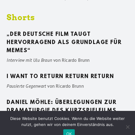
Shorts
„DER DEUTSCHE FILM TAUGT
HERVORRAGEND ALS GRUNDLAGE FÜR
MEMES“
Interview mit Ulu Braun
von
Ricardo Brunn
I WANT TO RETURN RETURN RETURN
Pausierte Gegenwart
von
Ricardo Brunn
DANIEL MÖHLE: ÜBERLEGUNGEN ZUR
DRAMATURGIE DES KURZSPIELFILMS
Diese Website benutzt Cookies. Wenn du die Website weiter
Vage Beschreibungen
von
Sven Pötting
nutzt, gehen wir von deinem Einverständnis aus.
OK