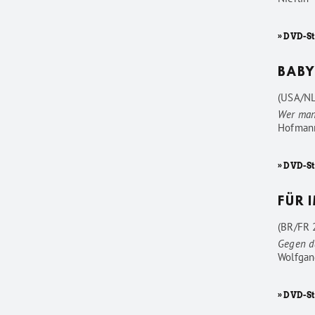
» DVD-S
BABY
(USA/NL
Wer man
Hofman
» DVD-S
FÜR 
(BR/FR 2
Gegen d
Wolfgan
» DVD-St