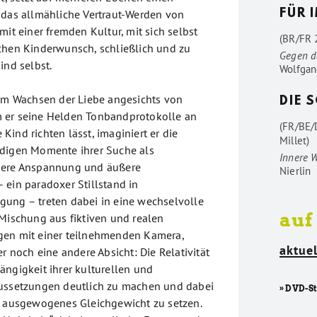
 das allmähliche Vertraut-Werden von
FÜR 
mit einer fremden Kultur, mit sich selbst
(BR/FR 2
chen Kinderwunsch, schließlich und zu
Gegen d
ind selbst.
Wolfgan
vom Wachsen der Liebe angesichts von
DIE 
 er seine Helden Tonbandprotokolle an
(FR/BE/
ind richten lässt, imaginiert er die
Millet)
udigen Momente ihrer Suche als
Innere 
nere Anspannung und äußere
Nierlin
 ein paradoxer Stillstand in
ung – treten dabei in eine wechselvolle
auf
 Mischung aus fiktiven und realen
gen mit einer teilnehmenden Kamera,
aktuel
er noch eine andere Absicht: Die Relativität
ängigkeit ihrer kulturellen und
aussetzungen deutlich zu machen und dabei
» DVD-S
n ausgewogenes Gleichgewicht zu setzen.