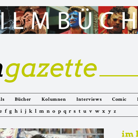
m
gazette
ls
Bücher
Kolumnen
Interviews
Comic
e
f
g
h
i
j
k
l
m
n
o
p
q
r
s
t
u
v
w
x
y
z
im 