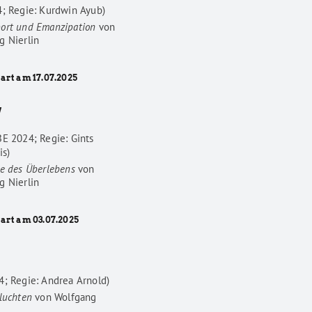
4; Regie: Kurdwin Ayub)
ort und Emanzipation
von
g Nierlin
art am 17.07.2025
W
BE 2024; Regie: Gints
is)
he des Überlebens
von
g Nierlin
tart am 03.07.2025
4; Regie: Andrea Arnold)
luchten
von
Wolfgang