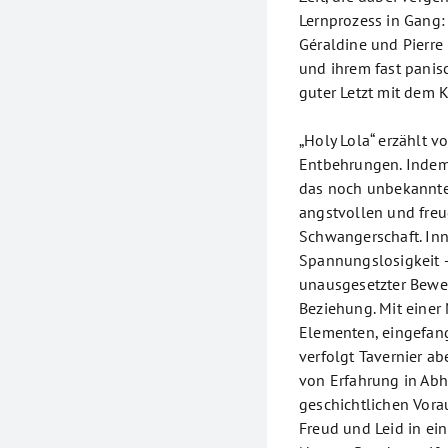
Lernprozess in Gang:
Géraldine und Pierre 
und ihrem fast panis
guter Letzt mit dem K
„Holy Lola“ erzählt 
Entbehrungen. Indem
das noch unbekannte K
angstvollen und fre
Schwangerschaft. In
Spannungslosigkeit –
unausgesetzter Beweg
Beziehung. Mit einer
Elementen, eingefan
verfolgt Tavernier ab
von Erfahrung in Abh
geschichtlichen Vor
Freud und Leid in ei