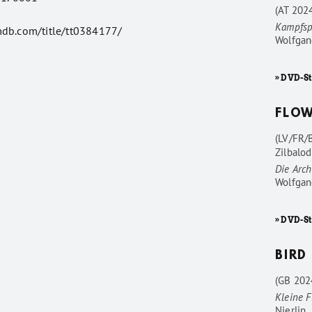
(AT 202
Kampfsp
mdb.com/title/tt0384177/
Wolfgan
» DVD-St
FLO
(LV/FR/
Zilbalod
Die Arc
Wolfgan
» DVD-S
BIRD
(GB 202
Kleine F
Nierlin