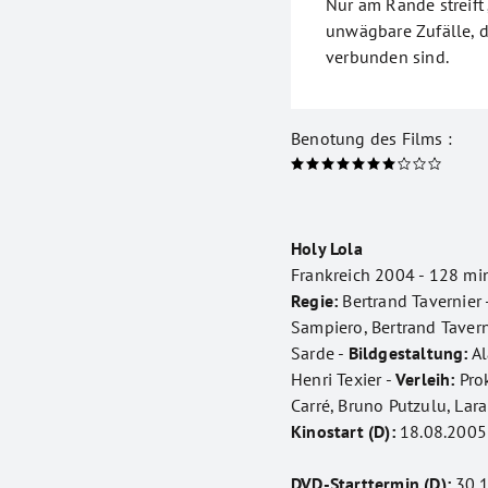
Nur am Rande streift
unwägbare Zufälle, d
verbunden sind.
Benotung des Films :
Holy Lola
Frankreich 2004 - 128 min
Regie:
Bertrand Tavernier 
Sampiero, Bertrand Tavern
Sarde -
Bildgestaltung:
Al
Henri Texier -
Verleih:
Pro
Carré, Bruno Putzulu, Lara 
Kinostart (D):
18.08.2005
DVD-Starttermin (D):
30.1