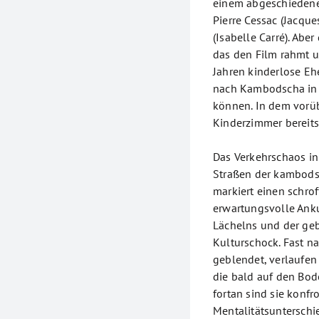
einem abgeschiedenen
Pierre Cessac (Jacqu
(Isabelle Carré). Abe
das den Film rahmt un
Jahren kinderlose Eh
nach Kambodscha in d
können. In dem vorü
Kinderzimmer bereits 
Das Verkehrschaos i
Straßen der kambod
markiert einen schro
erwartungsvolle Anku
Lächelns und der ge
Kulturschock. Fast n
geblendet, verlaufen
die bald auf den Bod
fortan sind sie konfr
Mentalitätsunterschi