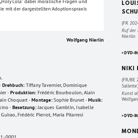
 „Holy Lola“ dabei moralische Fragen und
LOUI
ie mit der dargestellten Adoptionspraxis
SCHU
(FR 2024
Ruf der
Nierlin
Wolfgang Nierlin
» DVD-St
NIKI
.
(FR/BE 
-
Drehbuch:
Tiffany Tavernier, Dominique
Sallette
ier -
Produktion:
Frédéric Bourboulon, Alain
Kunst al
Wolfgan
ain Choquart -
Montage:
Sophie Brunet -
Musik:
kino -
Besetzung:
Jacques Gamblin, Isabelle
Guirao, Frédéric Pierrot, Maria Pitarresi
» DVD-St
MON
1.-0001