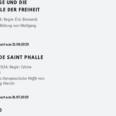
SE UND DIE
LE DER FREIHEIT
; Regie: Éric Besnard)
 Bildung
von
Wolfgang
art am 21.08.2025
 DE SAINT PHALLE
2024; Regie: Céline
)
s therapeutische Waffe
von
g Nierlin
art am 31.07.2025
D