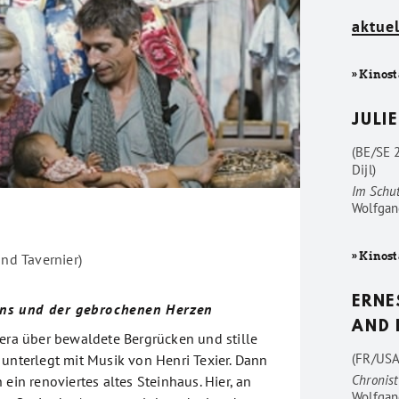
aktuel
» Kinost
JULIE
(BE/SE 
Dijl)
Im Schu
Wolfgan
» Kinost
and Tavernier)
ERNE
ns und der gebrochenen Herzen
AND 
mera über bewaldete Bergrücken und stille
(FR/USA
 unterlegt mit Musik von Henri Texier. Dann
Chronist
 ein renoviertes altes Steinhaus. Hier, an
Wolfgan