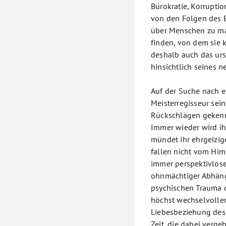
Bürokratie, Korruptio
von den Folgen des B
über Menschen zu mac
finden, von dem sie 
deshalb auch das urs
hinsichtlich seines n
Auf der Suche nach e
Meisterregisseur sei
Rückschlägen gekenn
Immer wieder wird ih
mündet ihr ehrgeizig
fallen nicht vom Him
immer perspektivlose
ohnmächtiger Abhäng
psychischen Trauma 
höchst wechselvoller
Liebesbeziehung des 
Zeit, die dabei verge