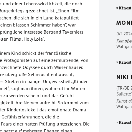
n und einer Lebenswirklichkeit, die noch
» Kinost
ürgerkriegs gezeichnet ist. „Einen Film
hen, die sich in ein Land katapultiert
MON
keinen blassen Schimmer haben“, war
prüngliche Interesse Bertrand Taverniers
(AT 202
euen Films „Holy Lola“.
Kampfsp
Wolfgan
inem Kind schickt der französische
ne Protagonisten auf eine zermürbende, von
» Kinost
zeichnete Odyssee durch Waisenhäuser.
re übergroße Sehnsucht enttäuscht,
NIKI
es Streben in banger Ungewissheit. „Kinder
(FR/BE 
mel“, sagt man ihnen, während ihr Warten
Sallette
r zu werden scheint und das Gefühl
Kunst al
igkeit ihre Nerven aufreibt. So kommt zum
Wolfgan
der Kinderlosigkeit das emotionale Drama
 Gefühlserfahrungen, die die
» Kinost
Paars einer harten Prüfung unterziehen. Die
ht, setzt auf mehreren Ebenen einen