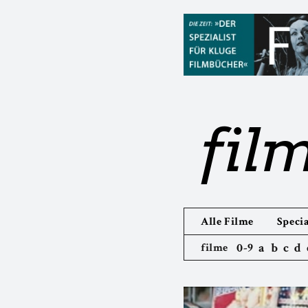
fil
Alle Filme
Specia
0-9
a
b
c
d
filme