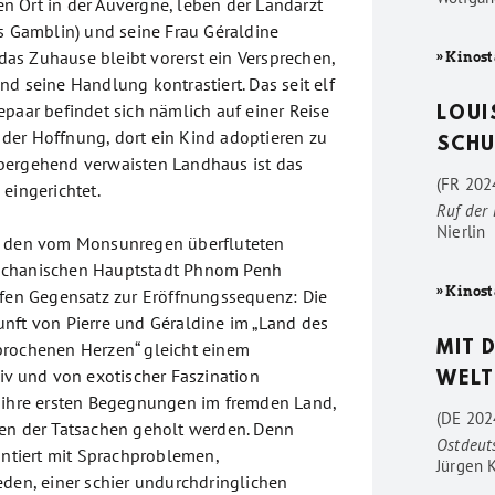
 Ort in der Auvergne, leben der Landarzt
es Gamblin) und seine Frau Géraldine
r das Zuhause bleibt vorerst ein Versprechen,
» Kinost
d seine Handlung kontrastiert. Das seit elf
epaar befindet sich nämlich auf einer Reise
LOUI
er Hoffnung, dort ein Kind adoptieren zu
SCHU
bergehend verwaisten Landhaus ist das
(FR 2024
eingerichtet.
Ruf der
Nierlin
n den vom Monsunregen überfluteten
schanischen Hauptstadt Phnom Penh
» Kinost
ffen Gegensatz zur Eröffnungssequenz: Die
nft von Pierre und Géraldine im „Land des
brochenen Herzen“ gleicht einem
MIT 
aiv und von exotischer Faszination
WELT
 ihre ersten Begegnungen im fremden Land,
(DE 202
en der Tatsachen geholt werden. Denn
Ostdeut
ontiert mit Sprachproblemen,
Jürgen 
eden, einer schier undurchdringlichen