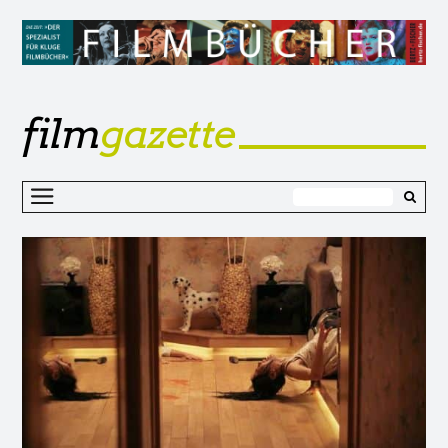
film
gazette
Z
I
s