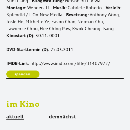
Subi Liang -
Bildgestaltung:
Nelson Yu Lik-wai -
Montage:
Wenders Li -
Musik:
Gabriele Roberto -
Verleih:
Splendid / I-On New Media -
Besetzung:
Anthony Wong,
Josie Ho, Michelle Ye, Eason Chan, Norman Chu,
Lawrence Chou, Hee Ching Paw, Kwok Cheung Tsang
Kinostart (D):
30.11.-0001
DVD-Starttermin (D):
25.03.2011
IMDB-Link:
http://www.imdb.com/title/tt1407972/
im Kino
aktuell
demnächst