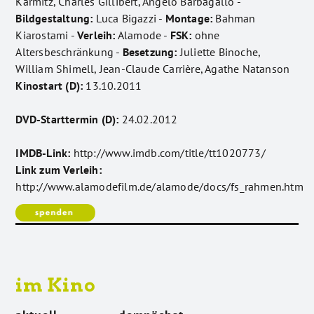
Karmitz, Charles Gillibert, Angelo Barbagallo -
Bildgestaltung:
Luca Bigazzi -
Montage:
Bahman
Kiarostami -
Verleih:
Alamode -
FSK:
ohne
Altersbeschränkung -
Besetzung:
Juliette Binoche,
William Shimell, Jean-Claude Carrière, Agathe Natanson
Kinostart (D):
13.10.2011
DVD-Starttermin (D):
24.02.2012
IMDB-Link:
http://www.imdb.com/title/tt1020773/
Link zum Verleih:
http://www.alamodefilm.de/alamode/docs/fs_rahmen.htm
im Kino