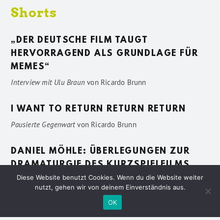
Shorts
„DER DEUTSCHE FILM TAUGT
HERVORRAGEND ALS GRUNDLAGE FÜR
MEMES“
Interview mit Ulu Braun
von
Ricardo Brunn
I WANT TO RETURN RETURN RETURN
Pausierte Gegenwart
von
Ricardo Brunn
DANIEL MÖHLE: ÜBERLEGUNGEN ZUR
DRAMATURGIE DES KURZSPIELFILMS
Diese Website benutzt Cookies. Wenn du die Website weiter
Vage Beschreibungen
von
Sven Pötting
nutzt, gehen wir von deinem Einverständnis aus.
OK
Datenschutzerklärung