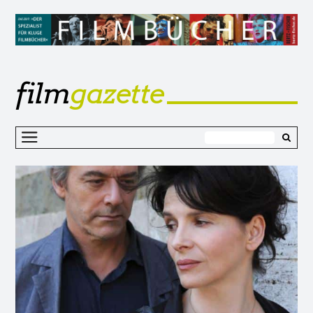
film
gazette
Z
I
s