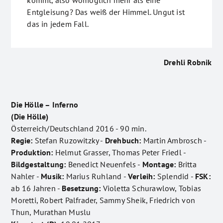
kommt, also womöglich mehr als eine
Entgleisung? Das weiß der Himmel. Ungut ist
das in jedem Fall.
Drehli Robnik
Die Hölle – Inferno
(Die Hölle)
Österreich/Deutschland 2016 - 90 min.
Regie:
Stefan Ruzowitzky -
Drehbuch:
Martin Ambrosch -
Produktion:
Helmut Grasser, Thomas Peter Friedl -
Bildgestaltung:
Benedict Neuenfels -
Montage:
Britta
Nahler -
Musik:
Marius Ruhland -
Verleih:
Splendid -
FSK:
ab 16 Jahren -
Besetzung:
Violetta Schurawlow, Tobias
Moretti, Robert Palfrader, Sammy Sheik, Friedrich von
Thun, Murathan Muslu