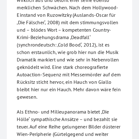
wirklich aus und betont eher seine ebenso
merklichen Schwächen. Nach dem Hollywood-
Einstand von Ruzowitzky (Auslands-Oscar für
‚Die Fälscher‘, 2008) mit dem stimmungsvollen
und – blödes Wort – kompetenten Country-
Krimi-Beziehungsdrama ‚Deadfall‘
(synchrondeutsch: ‚Cold Bood‘, 2012), ist es
schon erstaunlich, wie grob hier nun die Musik
Dramatik markiert und wie sehr in Nebenrollen
geknödelt wird. Eine stark choreografierte
Autoaction-Sequenz mit Messermörder auf dem
Rücksitz sticht hervor, ein Hauch von Giallo
bleibt hier nur ein Hauch. Mehr davon wäre fein
gewesen.
Als Ethno- und Milieupanorama bietet ‚Die
Hölle‘ sympathische Ansätze – und bezahlt sie
teuer. Auf eine Reihe gelungener Bilder düsterer
Wien-Peripherie (Gürtelgegend und weiter