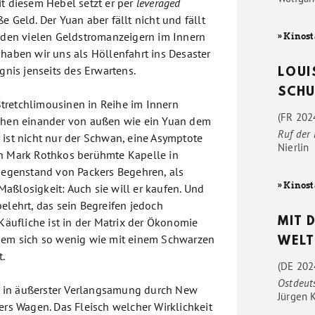
it diesem Hebel setzt er per
leveraged
e Geld. Der Yuan aber fällt nicht und fällt
f den vielen Geldstromanzeigern im Innern
» Kinost
 haben wir uns als Höllenfahrt ins Desaster
ignis jenseits des Erwartens.
LOUI
SCHU
tretchlimousinen in Reihe im Innern
(FR 2024
ichen einander von außen wie ein Yuan dem
Ruf der
 ist nicht nur der Schwan, eine Asymptote
Nierlin
ch Mark Rothkos berühmte Kapelle in
 Gegenstand von Packers Begehren, als
» Kinost
aßlosigkeit: Auch sie will er kaufen. Und
elehrt, das sein Begreifen jedoch
 Käufliche ist in der Matrix der Ökonomie
MIT 
dem sich so wenig wie mit einem Schwarzen
WELT
.
(DE 202
Ostdeut
ich in äußerster Verlangsamung durch New
Jürgen 
ers Wagen. Das Fleisch welcher Wirklichkeit