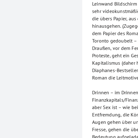
Leinwand Bildschirm 
sehr videokunstmäßi
die übers Papier, aus
hinausgehen. (Zugeg
dem Papier des Roman
Toronto gedoubelt – h
Draußen, vor dem Fen
Proteste, geht ein G
Kapitalismus (daher 
Diaphanes-Bestsellers
Roman die Leitmotive 
Drinnen – im Drinnen,
Finanzkapitals/Finanz
aber Sex ist – wie be
Entfremdung, die Kör
Augen gehen über und
Fresse, gehen die übe
Bedeutung aufgelade