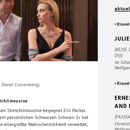
aktuel
» Kinost
JULIE
(BE/SE 
Dijl)
Im Schu
Wolfgan
» Kinost
: David Cronenberg)
ERNE
etchlimousine
AND 
sen Stretchlimousine begegnet Eric Packer,
(FR/USA
inem persönlichen Schwarzen Schwan: Er hat
Chronist
e allergrößte Wahrscheinlichkeit verwettet,
Wolfgan