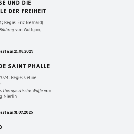
SE UND DIE
LE DER FREIHEIT
; Regie: Éric Besnard)
 Bildung
von
Wolfgang
art am 21.08.2025
 DE SAINT PHALLE
2024; Regie: Céline
)
s therapeutische Waffe
von
g Nierlin
art am 31.07.2025
D