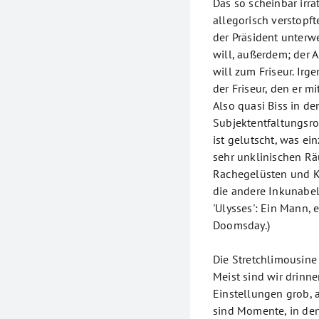
Das so scheinbar irra
allegorisch verstopf
der Präsident unterwe
will, außerdem; der 
will zum Friseur. Irg
der Friseur, den er m
Also quasi Biss in d
Subjektentfaltungsrom
ist gelutscht, was ein
sehr unklinischen Rä
Rachegelüsten und Kn
die andere Inkunabel
'Ulysses': Ein Mann, 
Doomsday.)
Die Stretchlimousine a
Meist sind wir drinne
Einstellungen grob, a
sind Momente, in den