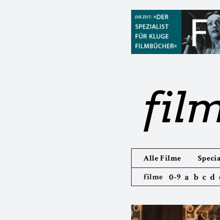
fil
Alle Filme
Specia
0-9
a
b
c
d
filme