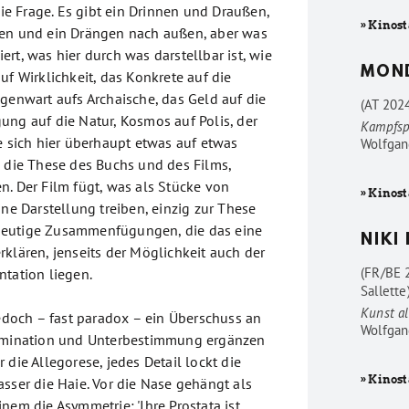
 die Frage. Es gibt ein Drinnen und Draußen,
» Kinost
nen und ein Drängen nach außen, aber was
rt, was hier durch was darstellbar ist, wie
MON
uf Wirklichkeit, das Konkrete auf die
egenwart aufs Archaische, das Geld auf die
(AT 202
ung auf die Natur, Kosmos auf Polis, der
Kampfsp
e sich hier überhaupt etwas auf etwas
Wolfgan
o die These des Buchs und des Films,
n. Der Film fügt, was als Stücke von
» Kinost
ine Darstellung treiben, einzig zur These
eutige Zusammenfügungen, die das eine
NIKI
klären, jenseits der Möglichkeit auch der
(FR/BE 
ntation liegen.
Sallette
Kunst al
jedoch – fast paradox – ein Überschuss an
Wolfgan
ermination und Unterbestimmung ergänzen
 die Allegorese, jedes Detail lockt die
» Kinost
sser die Haie. Vor die Nase gehängt als
nem die Asymmetrie: 'Ihre Prostata ist