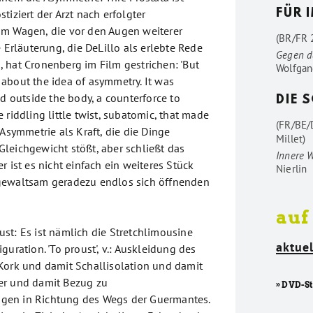
tiziert der Arzt nach erfolgter
FÜR 
im Wagen, die vor den Augen weiterer
(BR/FR 2
e Erläuterung, die DeLillo als erlebte Rede
Gegen d
 hat Cronenberg im Film gestrichen: 'But
Wolfgan
about the idea of asymmetry. It was
ld outside the body, a counterforce to
DIE 
 riddling little twist, subatomic, that made
(FR/BE/
 Asymmetrie als Kraft, die die Dinge
Millet)
leichgewicht stößt, aber schließt das
Innere 
r ist es nicht einfach ein weiteres Stück
Nierlin
gewaltsam geradezu endlos sich öffnenden
auf
st: Es ist nämlich die Stretchlimousine
aktuel
guration. 'To proust', v.: Auskleidung des
Kork und damit Schallisolation und damit
er und damit Bezug zu
» DVD-S
en in Richtung des Wegs der Guermantes.