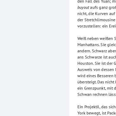
den Fall des Yuan; m
buyout
aufs ganz groß
nicht, die Kurven au
der Stretchlimousine
vorzustellen: ein Ere
Weiß neben weißen S
Manhattans. Sie gle
andern. Schwarz aber
ans Schwarze ist au
Houston. Sie ist der
Ausweis von dessen M
wird eines Besseren b
übersteigt. Das nicht
ein Grenzpunkt, mit 
Schwan rechnen lässt
Ein Projektil, das s
York bewegt, ist Pack