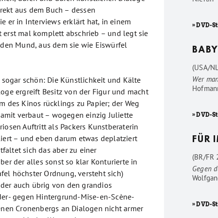
rekt aus dem Buch – dessen
e er in Interviews erklärt hat, in einem
» DVD-S
 erst mal komplett abschrieb – und legt sie
n den Mund, aus dem sie wie Eiswürfel
BABY
(USA/NL
Wer man
s sogar schön: Die Künstlichkeit und Kälte
Hofman
oge ergreift Besitz von der Figur und macht
um des Kinos rücklings zu Papier; der Weg
 damit verbaut – wogegen einzig Juliette
» DVD-S
iosen Auftritt als Packers Kunstberaterin
iert – und eben darum etwas deplatziert
FÜR 
ntfaltet sich das aber zu einer
(BR/FR 2
ber der alles sonst so klar Konturierte in
Gegen d
el höchster Ordnung, versteht sich)
Wolfgan
leider auch übrig von den grandios
rder- gegen Hintergrund-Mise-en-Scène-
» DVD-St
denen Cronenbergs an Dialogen nicht armer