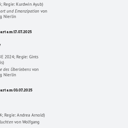
4; Regie: Kurdwin Ayub)
ort und Emanzipation
von
g Nierlin
art am 17.07.2025
W
BE 2024; Regie: Gints
is)
he des Überlebens
von
g Nierlin
tart am 03.07.2025
4; Regie: Andrea Arnold)
luchten
von
Wolfgang