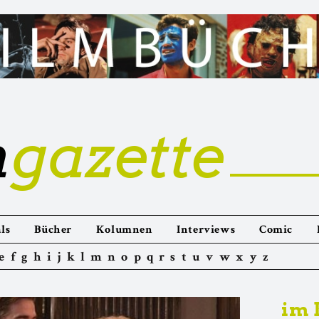
m
gazette
ls
Bücher
Kolumnen
Interviews
Comic
e
f
g
h
i
j
k
l
m
n
o
p
q
r
s
t
u
v
w
x
y
z
im 