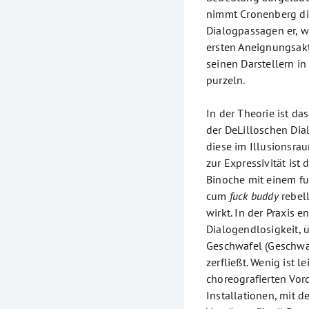
nimmt Cronenberg di
Dialogpassagen er, wi
ersten Aneignungsakt
seinen Darstellern i
purzeln.
In der Theorie ist da
der DeLilloschen Dial
diese im Illusionsra
zur Expressivität ist
Binoche mit einem fur
cum
fuck buddy
rebell
wirkt. In der Praxis e
Dialogendlosigkeit, ü
Geschwafel (Geschwaf
zerfließt. Wenig ist 
choreografierten Vo
Installationen, mit 