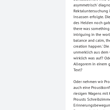
asymmetrisch' diagnos
Rektaluntersuchung 
Insassen erfolgte. Di
des Helden noch gab,
there was something 
intriguing in the wor
balance and calm, the
creation happen.' Die
unmerklich aus dem G
wirklich was auf? Ode
Allegorem in einem 
Text?
Oder nehmen wir Prou
auch eine Proustkonfi
riesigen Wagens mit 
Prousts Schreibzimm
Erinnerungsbewegung