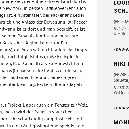
tionale Ziel, der Antrieb dieser Fahrt durchs
LOUI
te New York, in dessen Straßenverkehr auch
SCHU
gs ist, ein Attentäter, der Packer ans Leder
(FR 2024
Antrieb und Anlass der Bewegung ist: Packer
Ruf der
endwann ist er dort und man begreift, es ist
Nierlin
it seinem Papa als Kind schon besuchte.
en Keks (aber Beginn keines großen
ans), der Yuan will nicht fallen, der Drops
» DVD-St
zig noch folgt, ist das große Endspiel in
umen, Paul Giamatti als Ex-Angestellter mit
NIKI
arre. (Genauso nahe liegt, versteht sich,
(FR/BE 
 der modernen Literatur: James Joyces
Sallette
eine Stadt, ein Tag, Packers Bloomsday als
Kunst al
Wolfgan
ls Projektil, aber auch ein Fenster zur Welt.
» DVD-St
n, meist wird der Raum in statischen
ber sehr scharfkantig aufgelöst, sehr toll
MON
en in einer Art Egoshooterperspektive die