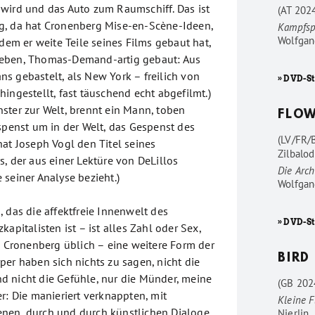
wird und das Auto zum Raumschiff. Das ist
(AT 202
g, da hat Cronenberg Mise-en-Scène-Ideen,
Kampfsp
Wolfgan
 dem er weite Teile seines Films gebaut hat,
eben, Thomas-Demand-artig gebaut: Aus
s gebastelt, als New York – freilich von
» DVD-St
ingestellt, fast täuschend echt abgefilmt.)
ster zur Welt, brennt ein Mann, toben
FLO
espenst um in der Welt, das Gespenst des
(LV/FR/
hat Joseph Vogl den Titel seines
Zilbalod
, der aus einer Lektüre von DeLillos
Die Arc
seiner Analyse bezieht.)
Wolfgan
 das die affektfreie Innenwelt des
» DVD-S
kapitalisten ist – ist alles Zahl oder Sex,
i Cronenberg üblich – eine weitere Form der
BIRD
per haben sich nichts zu sagen, nicht die
 nicht die Gefühle, nur die Münder, meine
(GB 202
r: Die manieriert verknappten, mit
Kleine F
nen, durch und durch künstlichen Dialoge
Nierlin