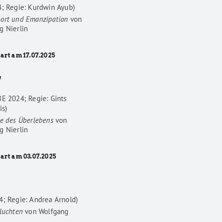
4; Regie: Kurdwin Ayub)
ort und Emanzipation
von
g Nierlin
art am 17.07.2025
W
BE 2024; Regie: Gints
is)
he des Überlebens
von
g Nierlin
tart am 03.07.2025
4; Regie: Andrea Arnold)
luchten
von
Wolfgang