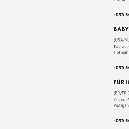
» DVD-S
BABY
(USA/NL
Wer man
Hofman
» DVD-S
FÜR 
(BR/FR 2
Gegen d
Wolfgan
» DVD-St