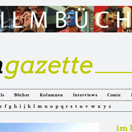
m
gazette
ls
Bücher
Kolumnen
Interviews
Comic
e
f
g
h
i
j
k
l
m
n
o
p
q
r
s
t
u
v
w
x
y
z
im 