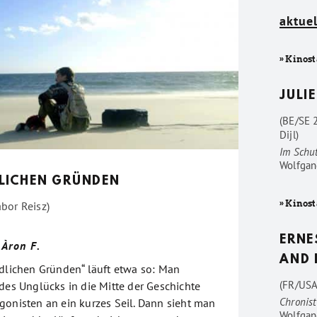
aktuel
» Kinost
JULIE
(BE/SE 
Dijl)
Im Schu
Wolfgan
LICHEN GRÜNDEN
» Kinost
bor Reisz)
ERNE
 Àron F.
AND 
ndlichen Gründen“ läuft etwa so: Man
(FR/USA
des Unglücks in die Mitte der Geschichte
Chronist
gonisten an ein kurzes Seil. Dann sieht man
Wolfgan