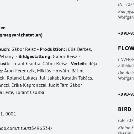
(AT 202
Kampfsp
Wolfgan
den
» DVD-St
egmagyarázhatatlan)
buch:
Gábor Reisz -
Produktion:
Júlia Berkes,
FLO
etrányi -
Bildgestaltung:
Gábor Reisz -
(LV/FR/
usik:
Lóránt Csorba, Gábor Reisz -
Verleih:
déjà
Zilbalod
g:
Áron Ferenczik, Miklós Horváth, Bálint
Die Arc
k, Roland Lukács, Juli Jakab, Katalin Takács,
Wolfgan
czi, Erika Kapronczai, Judit Tarr, Gábor
 Leite, Lóránt Csorba
» DVD-S
BIRD
1.-0001
(GB 202
Kleine F
mdb.com/title/tt3496334/
Nierlin