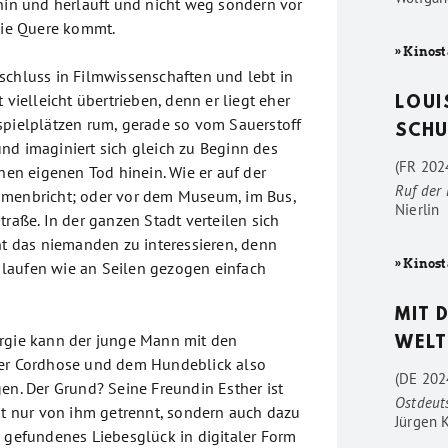
 hin und herläuft und nicht weg sondern vor
 die Quere kommt.
» Kinost
schluss in Filmwissenschaften und lebt in
 vielleicht übertrieben, denn er liegt eher
LOUI
spielplätzen rum, gerade so vom Sauerstoff
SCHU
nd imaginiert sich gleich zu Beginn des
(FR 2024
inen eigenen Tod hinein. Wie er auf der
Ruf der
mmenbricht; oder vor dem Museum, im Bus,
Nierlin
traße. In der ganzen Stadt verteilen sich
int das niemanden zu interessieren, denn
» Kinost
laufen wie an Seilen gezogen einfach
MIT 
rgie kann der junge Mann mit den
WELT
der Cordhose und dem Hundeblick also
(DE 202
en. Der Grund? Seine Freundin Esther ist
Ostdeut
cht nur von ihm getrennt, sondern auch dazu
Jürgen 
u gefundenes Liebesglück in digitaler Form