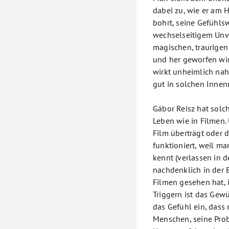
dabei zu, wie er am H
bohrt, seine Gefühls
wechselseitigem Unve
magischen, traurige
und her geworfen wir
wirkt unheimlich nah
gut in solchen Inne
Gábor Reisz hat sol
Leben wie in Filmen.
Film überträgt oder d
funktioniert, weil m
kennt (verlassen in d
nachdenklich in der 
Filmen gesehen hat, i
Triggern ist das Gewün
das Gefühl ein, dass
Menschen, seine Prob