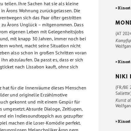
u teilen. Ihre Sachen hat sie als kleine
» Kinost
 in Àrons Wohnung zurückgelassen. Die
rentwegen sich das Paar öfter gestritten
MON
 – zu Àrons Unglück – mitgenommen. Dass
 vom eigenen Leben mit Gelegenheitsjobs
(AT 202
und, mit knapp 30 Jahren, immer noch bei
Kampfsp
tern wohnt, macht seine Situation nicht
Wolfgan
eben also schon in großen Schritten voran
 ihn abzulaufen. Da passt es, dass er sich
» Kinost
gticket nach Lissabon kauft, ohne sich
NIKI
(FR/BE 
z hat für die Innenräume dieses Menschen
Sallette
ilder und originelle Erzählmotive
Kunst al
 auch gekonnt und mit einem Gespür für
Wolfgan
umgesetzt. Absurde Dialoge, Zeitlupen,
und ein Indiesoundteppich aus gezupfter
» Kinost
piel machen die Loser-Komödie perfekt.
tierungslosen Melancholiker Àron gern