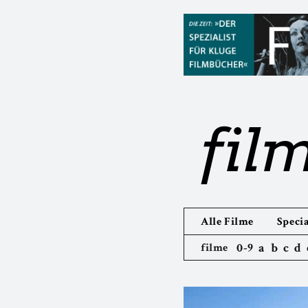
fil
Alle Filme
Specia
0-9
a
b
c
d
filme