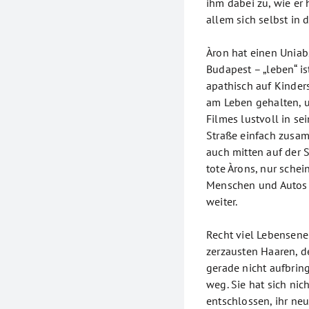
ihm dabei zu, wie er
allem sich selbst in
Àron hat einen Uniab
Budapest – „leben“ ist
apathisch auf Kinder
am Leben gehalten, u
Filmes lustvoll in se
Straße einfach zusa
auch mitten auf der S
tote Àrons, nur sche
Menschen und Autos 
weiter.
Recht viel Lebensene
zerzausten Haaren, 
gerade nicht aufbring
weg. Sie hat sich ni
entschlossen, ihr ne