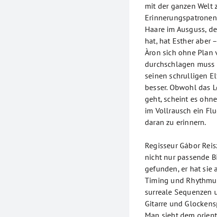
mit der ganzen Welt z
Erinnerungspatronen
Haare im Ausguss, de
hat, hat Esther aber
Àron sich ohne Plan
durchschlagen muss 
seinen schrulligen El
besser. Obwohl das L
geht, scheint es ohne
im Vollrausch ein Flu
daran zu erinnern.
Regisseur Gábor Reis
nicht nur passende B
gefunden, er hat sie
Timing und Rhythmus 
surreale Sequenzen 
Gitarre und Glockens
Man sieht dem orien