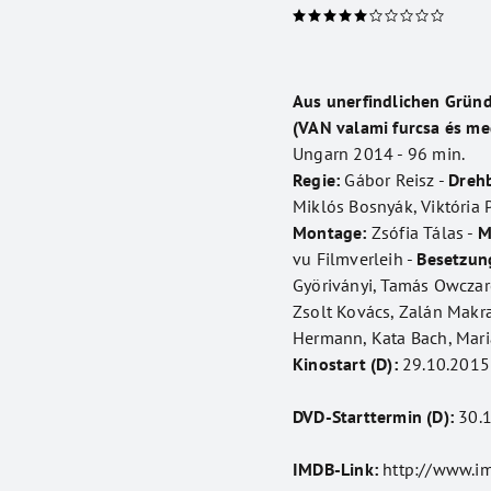
Aus unerfindlichen Grün
(VAN valami furcsa és m
Ungarn 2014 - 96 min.
Regie:
Gábor Reisz -
Dreh
Miklós Bosnyák, Viktória P
Montage:
Zsófia Tálas -
M
vu Filmverleih -
Besetzun
Györiványi, Tamás Owczare
Zsolt Kovács, Zalán Makran
Hermann, Kata Bach, Maria
Kinostart (D):
29.10.2015
DVD-Starttermin (D):
30.1
IMDB-Link:
http://www.i