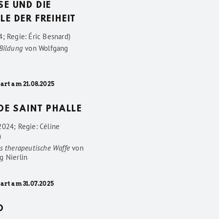
SE UND DIE
LE DER FREIHEIT
; Regie: Éric Besnard)
 Bildung
von
Wolfgang
art am 21.08.2025
 DE SAINT PHALLE
2024; Regie: Céline
)
s therapeutische Waffe
von
g Nierlin
art am 31.07.2025
D