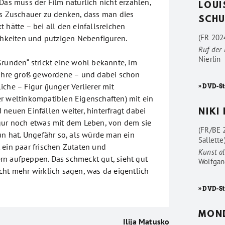
Das muss der Film natürlich nicht erzählen,
LOUI
ls Zuschauer zu denken, dass man dies
SCHU
 hätte – bei all den einfallsreichen
(FR 2024
ichkeiten und putzigen Nebenfiguren.
Ruf der
Nierlin
Gründen“ strickt eine wohl bekannte, im
Jahre groß gewordene – und dabei schon
che – Figur (junger Verlierer mit
» DVD-St
r weltinkompatiblen Eigenschaften) mit ein
neuen Einfällen weiter, hinterfragt dabei
NIKI
gur noch etwas mit dem Leben, von dem sie
(FR/BE 
un hat. Ungefähr so, als würde man ein
Sallette
 ein paar frischen Zutaten und
Kunst al
n aufpeppen. Das schmeckt gut, sieht gut
Wolfgan
cht mehr wirklich sagen, was da eigentlich
» DVD-St
MON
Ilija Matusko