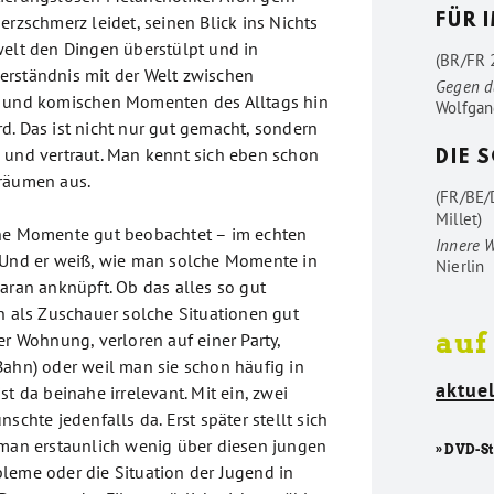
erzschmerz leidet, seinen Blick ins Nichts
FÜR 
welt den Dingen überstülpt und in
(BR/FR 2
rständnis mit der Welt zwischen
Gegen d
n und komischen Momenten des Alltags hin
Wolfgan
d. Das ist nicht nur gut gemacht, sondern
 und vertraut. Man kennt sich eben schon
DIE 
nräumen aus.
(FR/BE/
Millet)
che Momente gut beobachtet – im echten
Innere 
 Und er weiß, wie man solche Momente in
Nierlin
aran anknüpft. Ob das alles so gut
an als Zuschauer solche Situationen gut
auf
er Wohnung, verloren auf einer Party,
Bahn) oder weil man sie schon häufig in
aktuel
st da beinahe irrelevant. Mit ein, zwei
schte jedenfalls da. Erst später stellt sich
 man erstaunlich wenig über diesen jungen
» DVD-S
leme oder die Situation der Jugend in