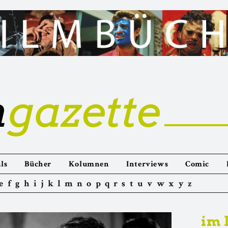
m
gazette
ls
Bücher
Kolumnen
Interviews
Comic
e
f
g
h
i
j
k
l
m
n
o
p
q
r
s
t
u
v
w
x
y
z
im 