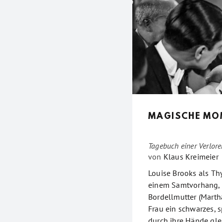
MAGISCHE MO
Tagebuch einer Verlor
von
Klaus Kreimeier
Louise Brooks als Thy
einem Samtvorhang, z
Bordellmutter (Martha
Frau ein schwarzes, s
durch ihre Hände gle