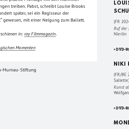
LOUI
gen treiben. Pabst, schreibt Louise Brooks
SCHU
undert später, sei ein Regisseur der
t“ gewesen, mit einer Neigung zum Ballett.
(FR 2024
Ruf der
erschienen in:
ray Filmmagazin
.
Nierlin
gischen Momenten
» DVD-St
NIKI
m-Murnau-Stiftung
(FR/BE 
Sallette
Kunst al
Wolfgan
» DVD-St
MON