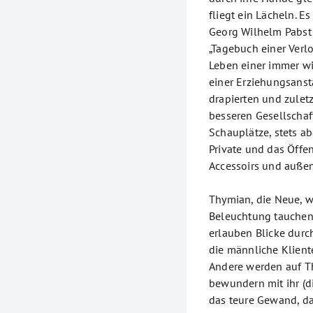
fliegt ein Lächeln. Es
Georg Wilhelm Pabst 
„Tagebuch einer Verl
Leben einer immer wi
einer Erziehungsanst
drapierten und zuletz
besseren Gesellschaf
Schauplätze, stets a
Private und das Öffe
Accessoirs und außen
Thymian, die Neue, 
Beleuchtung tauchen 
erlauben Blicke durc
die männliche Kliente
Andere werden auf T
bewundern mit ihr (d
das teure Gewand, da