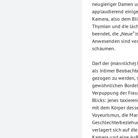
neugieriger Damen un
applaudierend einige
Kamera, also dem Bli
Thymian und die läch
beendet, die „Neue“ i
Anwesenden sind verz
schäumen.
Darf der (männliche)
als intimer Beobachte
gezogen zu werden, s
gewöhnlichen Bordell
Verpuppung der Frau
Blicks: jenes taxiere
mit dem Körper dessen
Voyeurismus, die Mark
Geschlechterbeziehu
verlagert sich auf die
Kamera und eine äuß