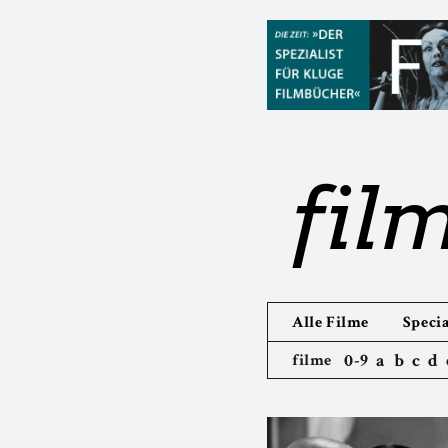
fil
Alle Filme
Specia
0-9
a
b
c
d
filme