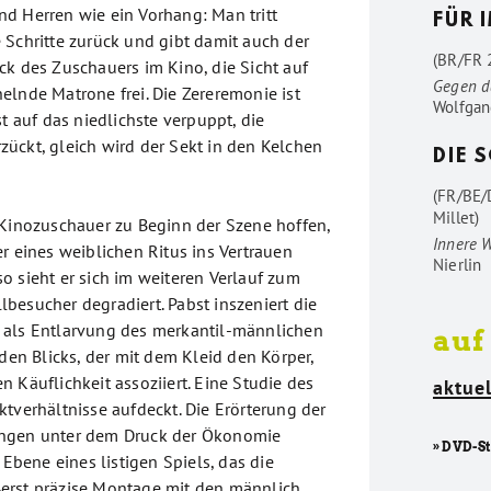
d Herren wie ein Vorhang: Man tritt
FÜR 
 Schritte zurück und gibt damit auch der
(BR/FR 2
ck des Zuschauers im Kino, die Sicht auf
Gegen d
elnde Matrone frei. Die Zereremonie ist
Wolfgan
st auf das niedlichste verpuppt, die
ückt, gleich wird der Sekt in den Kelchen
DIE 
(FR/BE/
Millet)
 Kinozuschauer zu Beginn der Szene hoffen,
Innere 
r eines weiblichen Ritus ins Vertrauen
Nierlin
o sieht er sich im weiteren Verlauf zum
besucher degradiert. Pabst inszeniert die
 als Entlarvung des merkantil-männlichen
auf
nden Blicks, der mit dem Kleid den Körper,
 Käuflichkeit assoziiert. Eine Studie des
aktuel
tverhältnisse aufdeckt. Die Erörterung der
ngen unter dem Druck der Ökonomie
» DVD-S
 Ebene eines listigen Spiels, das die
erst präzise Montage mit den männlich