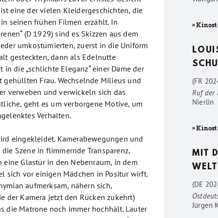
 ist eine der vielen Kleidergeschichten, die
in seinen frühen Filmen erzählt. In
» Kinost
orenen“ (D 1929) sind es Skizzen aus dem
eder umkostümierten, zuerst in die Uniform
LOUI
alt gesteckten, dann als Edelnutte
SCHU
t in die „schlichte Eleganz“ einer Dame der
t gehüllten Frau. Wechselnde Milieus und
(FR 2024
ber verweben und verwickeln sich das
Ruf der
Nierlin
ntliche, geht es um verborgene Motive, um
gelenktes Verhalten.
» Kinost
wird eingekleidet. Kamerabewegungen und
die Szene in flimmernde Transparenz,
MIT 
h eine Glastür in den Nebenraum, in dem
WELT
l sich vor einigen Mädchen in Positur wirft.
(DE 202
hymian aufmerksam, nähern sich,
Ostdeut
ie der Kamera jetzt den Rücken zukehrt)
Jürgen 
s die Matrone noch immer hochhält. Lauter