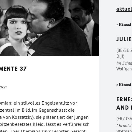
aktuel
» Kinost
JULIE
(BE/SE 
Dijl)
Im Schu
Wolfgan
MENTE 37
» Kinost
enen
ERNE
mian: ein stilvolles Engelsantlitz vor
AND 
entral im Bild. Im Gegenschuss: die
 von Kossatzky), sie präsentiert der jungen
(FR/USA
pitzenbesetztes Kleid, lässt es verführerisch
Chronist
iten. Über Thymians zuvor ernstes Gesicht
Wolfgan