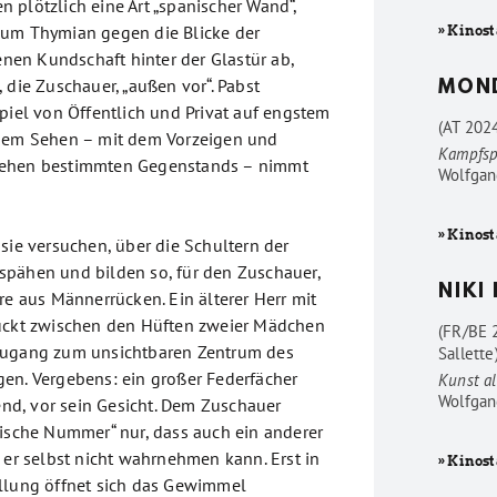
 plötzlich eine Art „spanischer Wand“,
 um Thymian gegen die Blicke der
» Kinost
en Kundschaft hinter der Glastür ab,
 die Zuschauer, „außen vor“. Pabst
MON
piel von Öffentlich und Privat auf engstem
(AT 202
 dem Sehen – mit dem Vorzeigen und
Kampfsp
Sehen bestimmten Gegenstands – nimmt
Wolfgan
» Kinost
sie versuchen, über die Schultern der
pähen und bilden so, für den Zuschauer,
NIKI
re aus Männerrücken. Ein älterer Herr mit
bückt zwischen den Hüften zweier Mädchen
(FR/BE 
Zugang zum unsichtbaren Zentrum des
Sallette
en. Vergebens: ein großer Federfächer
Kunst al
Wolfgan
lend, vor sein Gesicht. Dem Zuschauer
mische Nummer“ nur, dass auch ein anderer
 er selbst nicht wahrnehmen kann. Erst in
» Kinost
llung öffnet sich das Gewimmel