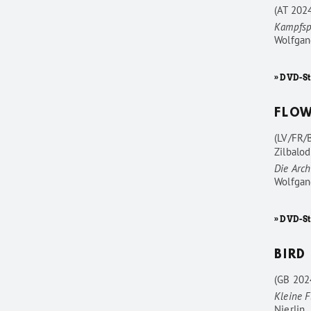
(AT 202
Kampfsp
Wolfgan
» DVD-St
FLO
(LV/FR/
Zilbalod
Die Arc
Wolfgan
» DVD-S
BIRD
(GB 202
Kleine F
Nierlin