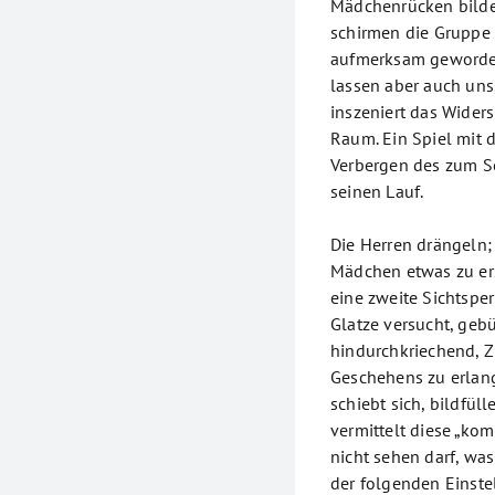
Mädchenrücken bilden
schirmen die Gruppe
aufmerksam geworden
lassen aber auch uns,
inszeniert das Widers
Raum. Ein Spiel mit
Verbergen des zum 
seinen Lauf.
Die Herren drängeln; 
Mädchen etwas zu ers
eine zweite Sichtsper
Glatze versucht, ge
hindurchkriechend, 
Geschehens zu erlang
schiebt sich, bildfül
vermittelt diese „ko
nicht sehen darf, was
der folgenden Einste