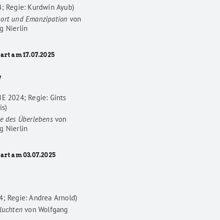
4; Regie: Kurdwin Ayub)
ort und Emanzipation
von
g Nierlin
art am 17.07.2025
W
BE 2024; Regie: Gints
is)
he des Überlebens
von
g Nierlin
tart am 03.07.2025
4; Regie: Andrea Arnold)
luchten
von
Wolfgang