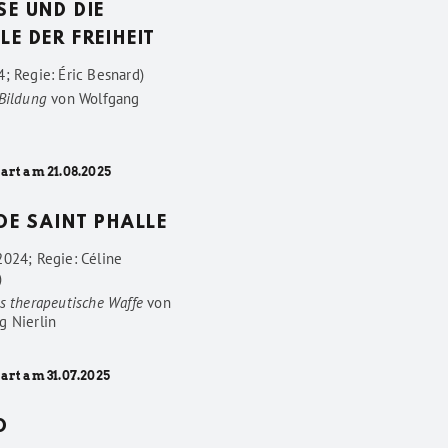
SE UND DIE
LE DER FREIHEIT
; Regie: Éric Besnard)
 Bildung
von
Wolfgang
art am 21.08.2025
 DE SAINT PHALLE
2024; Regie: Céline
)
s therapeutische Waffe
von
g Nierlin
art am 31.07.2025
D