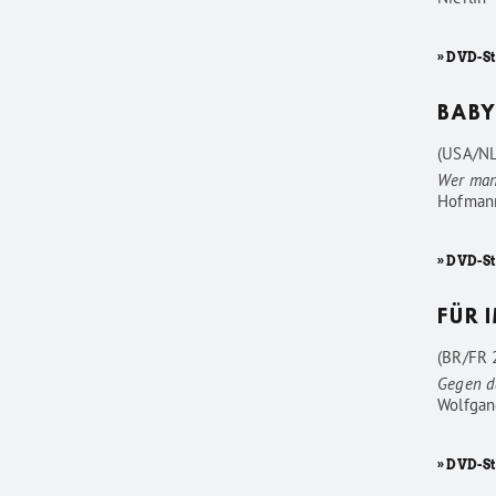
» DVD-S
BABY
(USA/NL
Wer man
Hofman
» DVD-S
FÜR 
(BR/FR 2
Gegen d
Wolfgan
» DVD-St