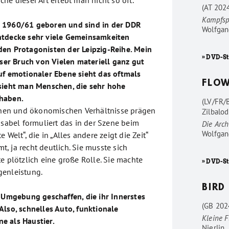
he dieser Art erlebt man nicht so oft.
(AT 202
Kampfsp
 1960/61 geboren und sind in der DDR
Wolfgan
ntdecke sehr viele Gemeinsamkeiten
en Protagonisten der Leipzig-Reihe. Mein
» DVD-St
eser Bruch von Vielen materiell ganz gut
uf emotionaler Ebene sieht das oftmals
FLO
sieht man Menschen, die sehr hohe
haben.
(LV/FR/
schen und ökonomischen Verhältnisse prägen
Zilbalod
Isabel formuliert das in der Szene beim
Die Arc
Wolfgan
 Welt“, die in „Alles andere zeigt die Zeit“
, ja recht deutlich. Sie musste sich
e plötzlich eine große Rolle. Sie machte
» DVD-S
genleistung.
BIRD
e Umgebung geschaffen, die ihr Innerstes
(GB 202
Also, schnelles Auto, funktionale
Kleine F
e als Haustier.
Nierlin