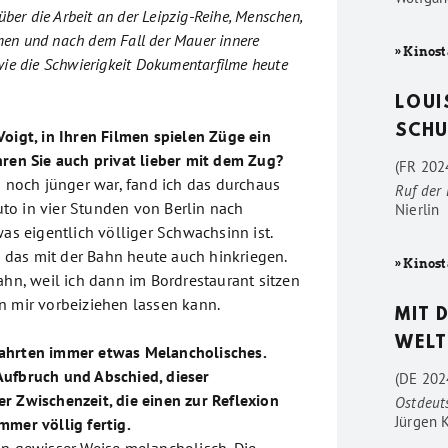
über die Arbeit an der Leipzig-Reihe, Menschen,
en und nach dem Fall der Mauer innere
» Kinost
wie die Schwierigkeit Dokumentarfilme heute
LOUI
SCHU
Voigt, in Ihren Filmen spielen Züge ein
hren Sie auch privat lieber mit dem Zug?
(FR 2024
h noch jünger war, fand ich das durchaus
Ruf der
o in vier Stunden von Berlin nach
Nierlin
was eigentlich völliger Schwachsinn ist.
das mit der Bahn heute auch hinkriegen.
» Kinost
ahn, weil ich dann im Bordrestaurant sitzen
n mir vorbeiziehen lassen kann.
MIT 
WELT
ahrten immer etwas Melancholisches.
Aufbruch und Abschied, dieser
(DE 202
r Zwischenzeit, die einen zur Reflexion
Ostdeut
Jürgen 
mmer völlig fertig.