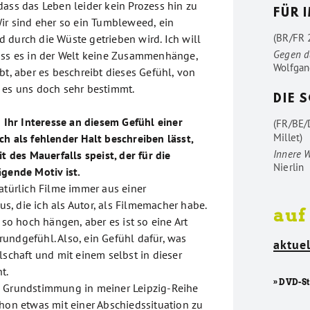
dass das Leben leider kein Prozess hin zu
FÜR 
Wir sind eher so ein Tumbleweed, ein
(BR/FR 2
 durch die Wüste getrieben wird. Ich will
Gegen d
ass es in der Welt keine Zusammenhänge,
Wolfgan
bt, aber es beschreibt dieses Gefühl, von
 es uns doch sehr bestimmt.
DIE 
h Ihr Interesse an diesem Gefühl einer
(FR/BE/
Millet)
ch als fehlender Halt beschreiben lässt,
Innere 
it des Mauerfalls speist, der für die
Nierlin
ägende Motiv ist.
atürlich Filme immer aus einer
, die ich als Autor, als Filmemacher habe.
auf
t so hoch hängen, aber es ist so eine Art
undgefühl. Also, ein Gefühl dafür, was
aktuel
lschaft und mit einem selbst in dieser
t.
» DVD-S
e Grundstimmung in meiner Leipzig-Reihe
chon etwas mit einer Abschiedssituation zu