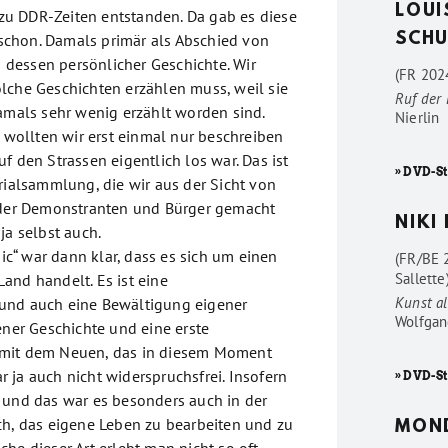
LOUI
6 zu DDR-Zeiten entstanden. Da gab es diese
chon. Damals primär als Abschied von
SCHU
dessen persönlicher Geschichte. Wir
(FR 2024
lche Geschichten erzählen muss, weil sie
Ruf der
damals sehr wenig erzählt worden sind.
Nierlin
“ wollten wir erst einmal nur beschreiben
f den Strassen eigentlich los war. Das ist
» DVD-St
rialsammlung, die wir aus der Sicht von
 der Demonstranten und Bürger gemacht
NIKI
ja selbst auch.
nic“ war dann klar, dass es sich um einen
(FR/BE 
Sallette
and handelt. Es ist eine
Kunst al
und auch eine Bewältigung eigener
Wolfgan
ener Geschichte und eine erste
mit dem Neuen, das in diesem Moment
 ja auch nicht widerspruchsfrei. Insofern
» DVD-St
 und das war es besonders auch in der
ch, das eigene Leben zu bearbeiten und zu
MON