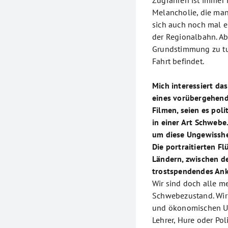
Zugfahren ist immer 
Melancholie, die man 
sich auch noch mal e
der Regionalbahn. Abe
Grundstimmung zu tu
Fahrt befindet.
Mich interessiert das
eines vorübergehende
Filmen, seien es poli
in einer Art Schwebe.
um diese Ungewisshe
Die portraitierten F
Ländern, zwischen de
trostspendendes An
Wir sind doch alle m
Schwebezustand. Wir 
und ökonomischen Um
Lehrer, Hure oder Pol