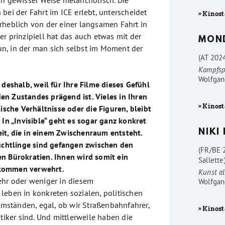
in gewisser Weise melancholisch. Die
bei der Fahrt im ICE erlebt, unterscheidet
» Kinost
rheblich von der einer langsamen Fahrt in
r prinzipiell hat das auch etwas mit der
MON
n, in der man sich selbst im Moment der
(AT 202
Kampfsp
Wolfgan
 deshalb, weil für Ihre Filme dieses Gefühl
n Zustandes prägend ist. Vieles in Ihren
» Kinost
tische Verhältnisse oder die Figuren, bleibt
 In „Invisible“ geht es sogar ganz konkret
it, die in einem Zwischenraum entsteht.
NIKI
lüchtlinge sind gefangen zwischen den
(FR/BE 
n Bürokratien. Ihnen wird somit ein
Sallette
kommen verwehrt.
Kunst al
ehr oder weniger in diesem
Wolfgan
leben in konkreten sozialen, politischen
ständen, egal, ob wir Straßenbahnfahrer,
» Kinost
itiker sind. Und mittlerweile haben die