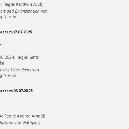
4; Regie: Kurdwin Ayub)
ort und Emanzipation
von
g Nierlin
art am 17.07.2025
W
BE 2024; Regie: Gints
is)
he des Überlebens
von
g Nierlin
tart am 03.07.2025
4; Regie: Andrea Arnold)
luchten
von
Wolfgang