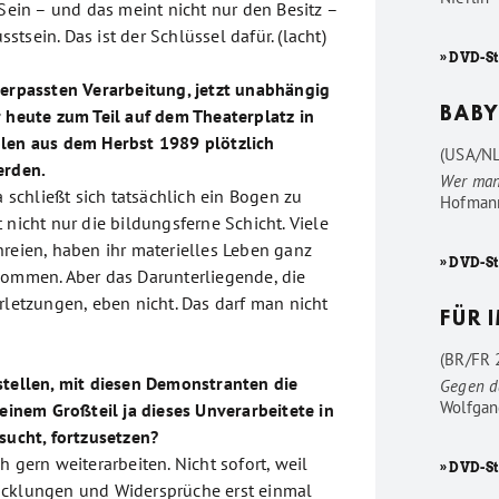
 Sein – und das meint nicht nur den Besitz –
tsein. Das ist der Schlüssel dafür. (lacht)
» DVD-S
verpassten Verarbeitung, jetzt unabhängig
r heute zum Teil auf dem Theaterplatz in
BABY
olen aus dem Herbst 1989 plötzlich
(USA/NL
erden.
Wer man
da schließt sich tatsächlich ein Bogen zu
Hofman
 nicht nur die bildungsferne Schicht. Viele
hreien, haben ihr materielles Leben ganz
» DVD-S
kommen. Aber das Darunterliegende, die
rletzungen, eben nicht. Das darf man nicht
FÜR 
(BR/FR 2
stellen, mit diesen Demonstranten die
Gegen d
Wolfgan
 einem Großteil ja dieses Unverarbeitete in
rsucht, fortzusetzen?
h gern weiterarbeiten. Nicht sofort, weil
» DVD-St
icklungen und Widersprüche erst einmal