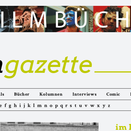
m
gazette
ls
Bücher
Kolumnen
Interviews
Comic
e
f
g
h
i
j
k
l
m
n
o
p
q
r
s
t
u
v
w
x
y
z
im 