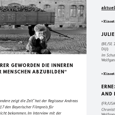
aktuel
» Kinost
JULIE
(BE/SE 
Dijl)
Im Schu
Wolfgan
ERER GEWORDEN DIE INNEREN
R MENSCHEN ABZUBILDEN“
» Kinost
ERNE
AND 
andere zeigt die Zeit“ hat der Regisseur Andreas
(FR/USA
17 den Bayerischer Filmpreis für
Chronist
icht bekommen. Im Interview mit der
Wolfgan