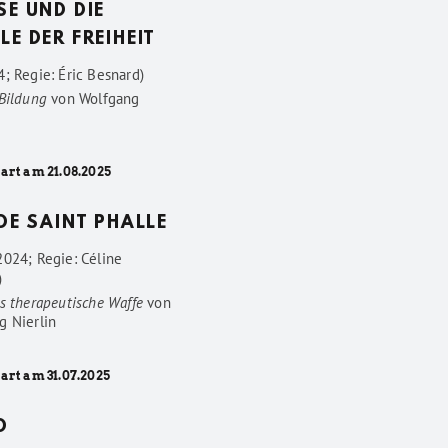
SE UND DIE
LE DER FREIHEIT
; Regie: Éric Besnard)
 Bildung
von
Wolfgang
art am 21.08.2025
 DE SAINT PHALLE
2024; Regie: Céline
)
s therapeutische Waffe
von
g Nierlin
art am 31.07.2025
D