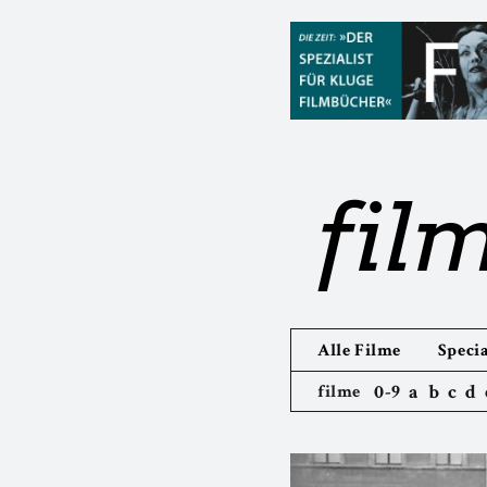
fil
Alle Filme
Specia
0-9
a
b
c
d
filme