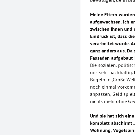
bewältigen, denn Brüc
Meine Eltern wurden
aufgewachsen. Ich e
zwischen ihnen und d
Eindruck ist, dass di
verarbeitet wurde. A
ganz anders aus. Da 
Fassaden aufgebaut 
Die sozialen, politi
uns sehr nachhaltig. 
Bügeln in „Große Weite
noch einmal vorkommt
anpassen, Geld spielt
nichts mehr ohne Ge
Und sie hat sich ein
komplett abschirmt. 
Wohnung, Vogelspinn