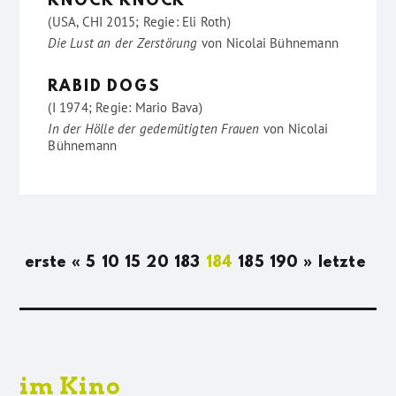
KNOCK KNOCK
(USA, CHI 2015; Regie: Eli Roth)
Die Lust an der Zerstörung
von
Nicolai Bühnemann
RABID DOGS
(I 1974; Regie: Mario Bava)
In der Hölle der gedemütigten Frauen
von
Nicolai
Bühnemann
erste
«
5
10
15
20
183
184
185
190
»
letzte
im Kino