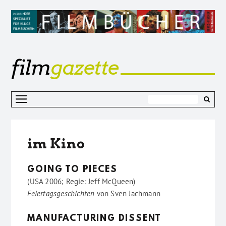
film
gazette
Z
I
s
im Kino
GOING TO PIECES
(USA 2006; Regie: Jeff McQueen)
Feiertagsgeschichten
von
Sven Jachmann
MANUFACTURING DISSENT