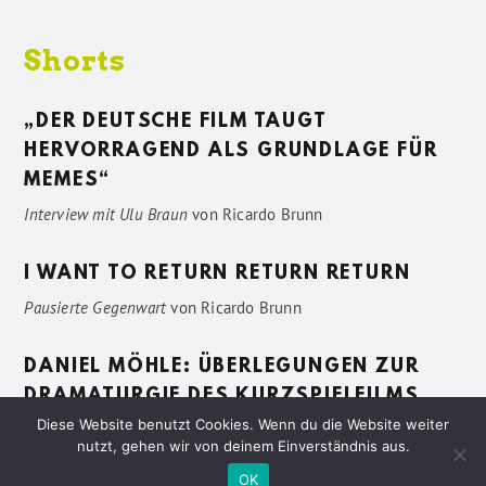
Shorts
„DER DEUTSCHE FILM TAUGT
HERVORRAGEND ALS GRUNDLAGE FÜR
MEMES“
Interview mit Ulu Braun
von
Ricardo Brunn
I WANT TO RETURN RETURN RETURN
Pausierte Gegenwart
von
Ricardo Brunn
DANIEL MÖHLE: ÜBERLEGUNGEN ZUR
DRAMATURGIE DES KURZSPIELFILMS
Diese Website benutzt Cookies. Wenn du die Website weiter
Vage Beschreibungen
von
Sven Pötting
nutzt, gehen wir von deinem Einverständnis aus.
OK