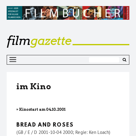
film
gazette
Z
I
s
im Kino
» Kinostart am 04.10.2001
BREAD AND ROSES
(GB / E / D 2001-10-04 2000; Regie: Ken Loach)